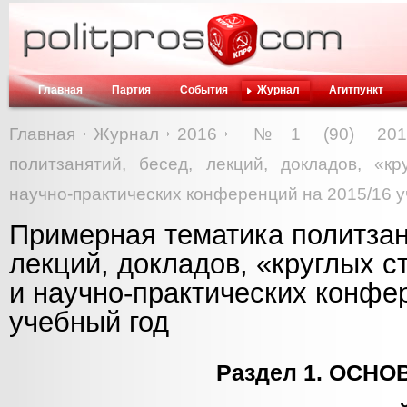
Главная
Партия
События
Журнал
Агитпункт
Главная
Журнал
2016
№1 (90) 201
политзанятий, бесед, лекций, докладов, «кр
научно-практических конференций на 2015/16 
Примерная тематика политзан
лекций, докладов, «круглых с
и научно-практических конфе
учебный год
Раздел 1. ОСНО