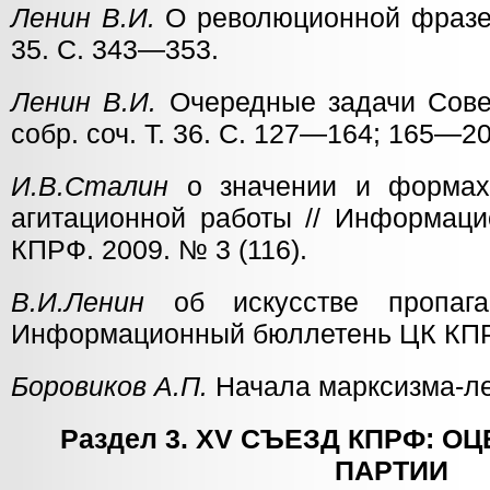
Ленин В.И.
О революционной фразе /
35. С. 343—353.
Ленин В.И.
Очередные задачи Совет
собр. соч. Т. 36. С. 127—164; 165—20
И.В.Сталин
о значении и формах 
агитационной работы // Информац
КПРФ. 2009. № 3 (116).
В.И.Ленин
об искусстве пропага
Информационный бюллетень ЦК КПРФ
Боровиков А.П.
Начала марксизма-ле
Раздел 3. XV СЪЕЗД КПРФ: 
ПАРТИИ