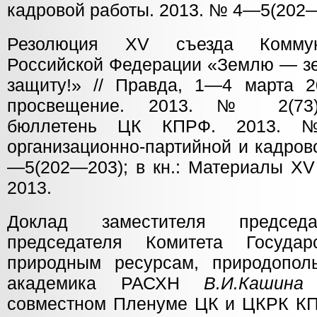
кадровой работы. 2013. № 4—5(202—
Резолюция XV съезда Коммуни
Российской Федерации «Землю — з
защиту!» // Правда, 1—4 марта 20
просвещение. 2013. № 2(73)
бюллетень ЦК КПРФ. 2013. №
организационно-партийной и кадров
—5(202—203); в кн.: Материалы XV
2013.
Доклад заместителя предсе
председателя Комитета Госуда
природным ресурсам, природопол
академика РАСХН
В.И.Кашина
н
совместном Пленуме ЦК и ЦКРК КП