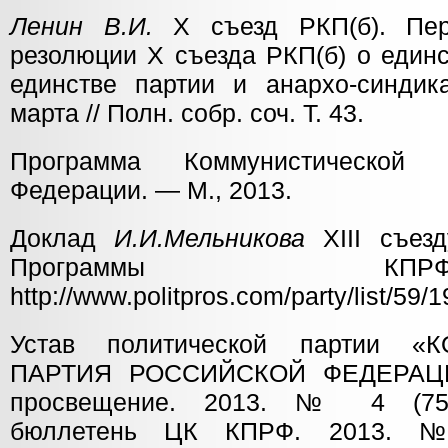
Ленин В.И.
X съезд РКП(б). Пер
резолюции X съезда РКП(б) о единс
единстве партии и анархо-синдик
марта // Полн. собр. соч. Т. 43.
Программа Коммунистической 
Федерации. — М., 2013.
Доклад
И.И.Мельникова
ХIII cъез
Программы 
http://www.politpros.com/party/list/59/1
Устав политической партии «
ПАРТИЯ РОССИЙСКОЙ ФЕДЕРАЦИИ
просвещение. 2013. № 4 (75)
бюллетень ЦК КПРФ. 2013. №