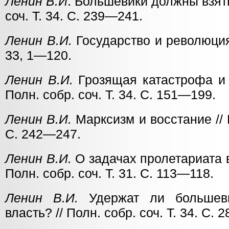
Ленин В.И
. Большевики должны взять
соч. Т. 34. С. 239—241.
Ленин В.И.
Государство и революция /
33, 1—120.
Ленин В.И.
Грозящая катастрофа и к
Полн. собр. соч. Т. 34. С. 151—199.
Ленин В.И.
Марксизм и восстание // П
С. 242—247.
Ленин В.И.
О задачах пролетариата 
Полн. собр. соч. Т. 31. С. 113—118.
Ленин В.И.
Удержат ли большеви
власть? // Полн. собр. соч. Т. 34. С.