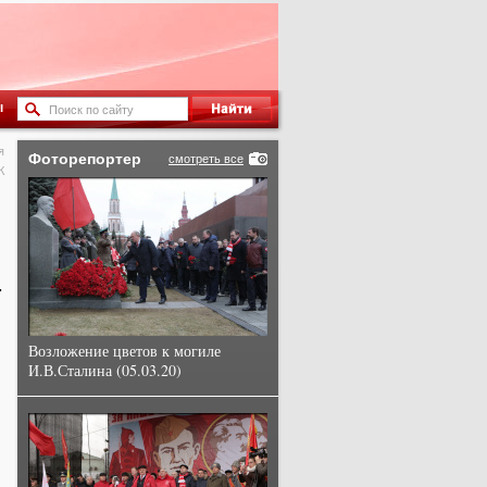
ы
я
Фоторепортер
смотреть все
К
.
Возложение цветов к могиле
И.В.Сталина (05.03.20)