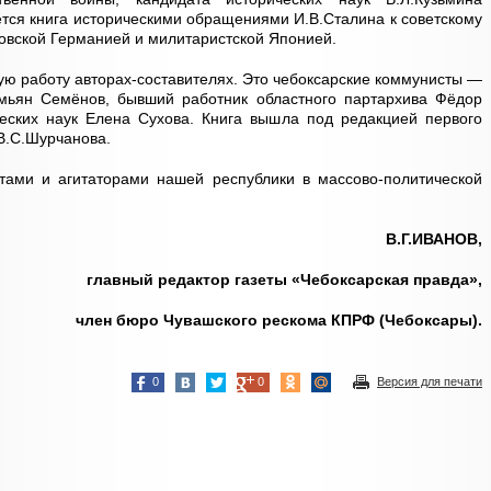
ся книга историческими обращениями И.В.Сталина к советскому
ровской Германией и милитаристской Японией.
ую работу авторах-составителях. Это чебоксарские коммунисты —
мьян Семёнов, бывший работник областного партархива Фёдор
ческих наук Елена Сухова. Книга вышла под редакцией первого
В.С.Шурчанова.
стами и агитаторами нашей республики в массово-политической
В.Г.ИВАНОВ,
главный редактор газеты «Чебоксарская правда»,
член бюро Чувашского рескома КПРФ (Чебоксары).
0
0
Версия для печати