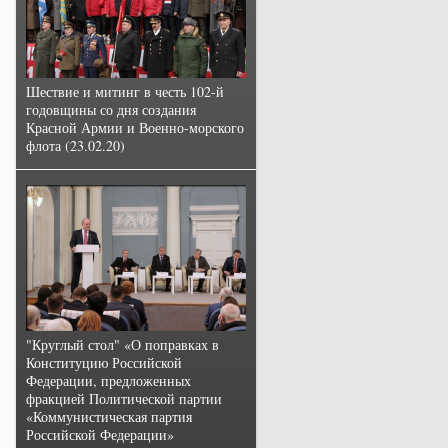
Шествие и митинг в честь 102-й
годовщины со дня создания
Красной Армии и Военно-морского
флота (23.02.20)
"Круглый стол" «О поправках в
Конституцию Российской
Федерации, предложенных
фракцией Политической партии
«Коммунистическая партия
Российской Федерации»