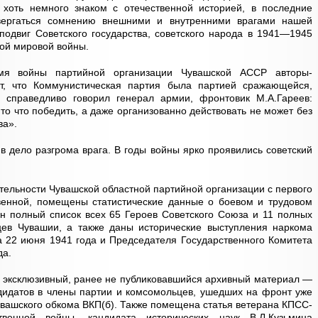
о хоть немного знаком с отечественной историей, в последние
вергаться сомнению внешними и внутренними врагами нашей
подвиг Советского государства, советского народа в 1941—1945
рой мировой войны.
мя войны партийной организации Чувашской АССР авторы-
ют, что Коммунистическая партия была партией сражающейся,
 справедливо говорил генерал армии, фронтовик М.А.Гареев:
о что победить, а даже организованно действовать не может без
ва».
в дело разгрома врага. В годы войны ярко проявились советский
тельности Чувашской областной партийной организации с первого
венной, помещены статистические данные о боевом и трудовом
ан полный список всех 65 Героев Советского Союза и 11 полных
ев Чувашии, а также даны исторические выступления наркома
 22 июня 1941 года и Председателя Государственного Комитета
да.
 и эксклюзивный, ранее не публиковавшийся архивный материал —
дидатов в члены партии и комсомольцев, ушедших на фронт уже
увашского обкома ВКП(б). Также помещена статья ветерана КПСС-
венной войны, кандидата исторических наук В.Л.Кузьмина