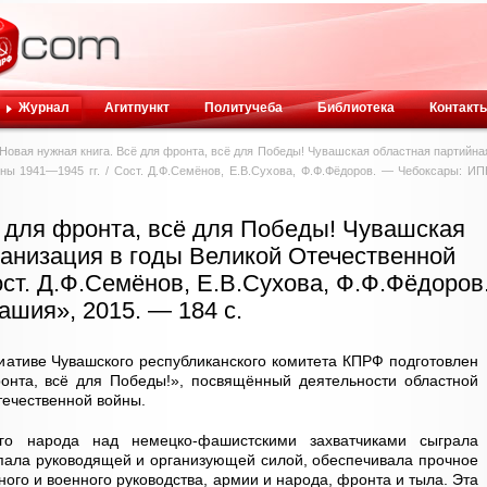
Журнал
Агитпункт
Политучеба
Библиотека
Контакт
Новая нужная книга. Всё для фронта, всё для Победы! Чувашская областная партийна
ны 1941—1945 гг. / Сост. Д.Ф.Семёнов, Е.В.Сухова, Ф.Ф.Фёдоров. — Чебоксары: ИП
ё для фронта, всё для Победы! Чувашская
ганизация в годы Великой Отечественной
ост. Д.Ф.Семёнов, Е.В.Сухова, Ф.Ф.Фёдоров
шия», 2015. — 184 с.
иативе Чувашского республиканского комитета КПРФ подготовлен
онта, всё для Победы!», посвящённый деятельности областной
течественной войны.
го народа над немецко-фашистскими захватчиками сыграла
пала руководящей и организующей силой, обеспечивала прочное
ного и военного руководства, армии и народа, фронта и тыла. Эта