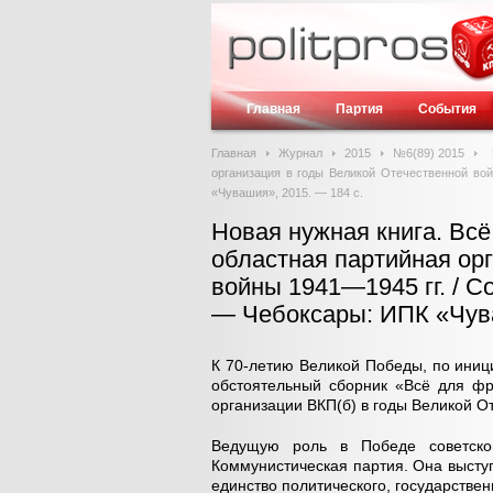
Главная
Партия
События
Главная
Журнал
2015
№6(89) 2015
организация в годы Великой Отечественной вой
«Чувашия», 2015. — 184 с.
Новая нужная книга. Вс
областная партийная ор
войны 1941—1945 гг. / С
— Чебоксары: ИПК «Чува
К 70-летию Великой Победы, по иниц
обстоятельный сборник «Всё для фр
организации ВКП(б) в годы Великой О
Ведущую роль в Победе советско
Коммунистическая партия. Она высту
единство политического, государствен