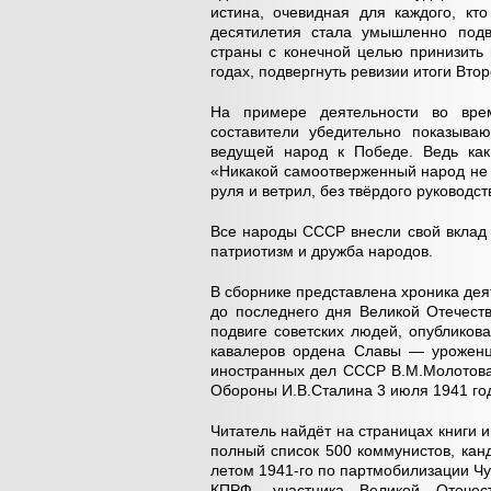
истина, очевидная для каждого, кт
десятилетия стала умышленно под
страны с конечной целью принизить 
годах, подвергнуть ревизии итоги Вто
На примере деятельности во вре
составители убедительно показыва
ведущей народ к Победе. Ведь как
«Никакой самоотверженный народ не т
руля и ветрил, без твёрдого руководст
Все народы СССР внесли свой вклад 
патриотизм и дружба народов.
В сборнике представлена хроника дея
до последнего дня Великой Отечест
подвиге советских людей, опубликов
кавалеров ордена Славы — уроженц
иностранных дел СССР В.М.Молотова
Обороны И.В.Сталина 3 июля 1941 го
Читатель найдёт на страницах книги
полный список 500 коммунистов, кан
летом 1941-го по партмобилизации Ч
КПРФ, участника Великой Отечест