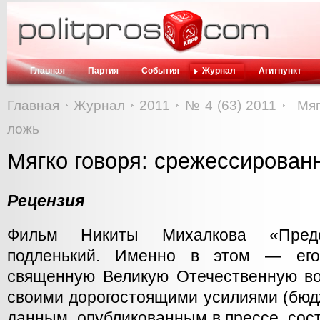
Главная
Партия
События
Журнал
Агитпункт
Главная
Журнал
2011
№ 4 (63) 2011
Мяг
ложь
Мягко говоря: срежессирован
Рецензия
Фильм Никиты Михалкова «Пре
подленький. Именно в этом — его
священную Великую Отечественную в
своими дорогостоящими усилиями (бюд
данным, опубликованным в прессе, сост