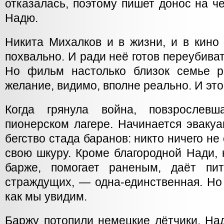
отказалась, поэтому пишет донос на 
Надю.
Никита Михалков и в жизни, и в кино
похвально. И ради неё готов переубива
Но фильм настолько близок семье р
желание, видимо, вполне реально. И эт
Когда грянула война, повзрослев
пионерском лагере. Начинается эвакуа
бегство стада баранов: никто ничего не 
свою шкуру. Кроме благородной Нади, 
барже, помогает раненым, даёт пит
страждущих, — одна-единственная. Но
как мы увидим.
Баржу потопили немецкие лётчики. Над