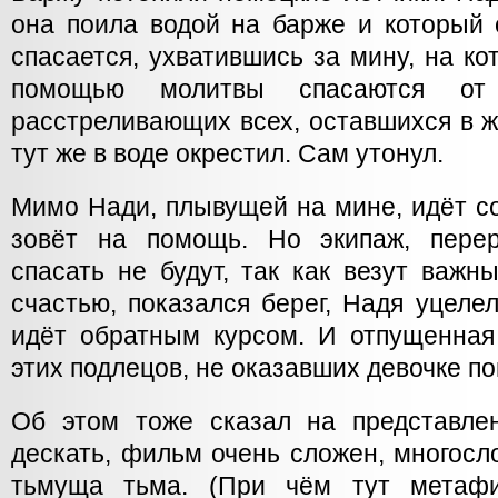
она поила водой на барже и который 
спасается, ухватившись за мину, на ко
помощью молитвы спасаются от 
расстреливающих всех, оставшихся в 
тут же в воде окрестил. Сам утонул.
Мимо Нади, плывущей на мине, идёт со
зовёт на помощь. Но экипаж, перер
спасать не будут, так как везут важн
счастью, показался берег, Надя уцеле
идёт обратным курсом. И отпущенна
этих подлецов, не оказавших девочке п
Об этом тоже сказал на представле
дескать, фильм очень сложен, многос
тьмуща тьма. (При чём тут метафиз