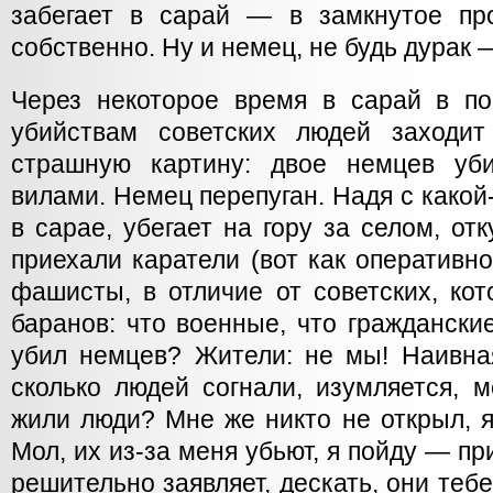
забегает в сарай — в замкнутое про
собственно. Ну и немец, не будь дурак 
Через некоторое время в сарай в по
убийствам советских людей заходит
страшную картину: двое немцев уби
вилами. Немец перепуган. Надя с какой
в сарае, убегает на гору за селом, от
приехали каратели (вот как оперативн
фашисты, в отличие от советских, ко
баранов: что военные, что гражданские
убил немцев? Жители: не мы! Наивная
сколько людей согнали, изумляется, 
жили люди? Мне же никто не открыл, я
Мол, их из-за меня убьют, я пойду — п
решительно заявляет, дескать, они теб