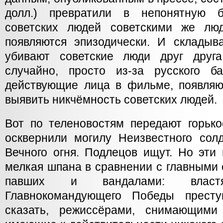
долл.) превратили в непонятную 
советских людей советскими же лю
появляются эпизодически. И складыва
убивают советские люди друг друг
случайно, просто из-за русского б
действующие лица в фильме, появляю
выявить никчёмность советских людей.
Вот по теленовостям передают горьк
осквернили могилу Неизвестного солд
Вечного огня. Подлецов ищут. Но эти
мелкая шпана в сравнении с главными
павших и вандалами: властя
Главнокомандующего Победы престу
сказать, режиссёрами, снимающим