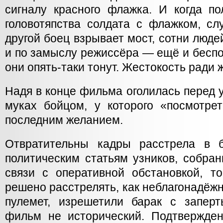
сигналу красного флажка. И когда по
головотяпства солдата с флажком, сл
другой боец взрывает мост, сотни люде
и по замыслу режиссёра — ещё и беспо
они опять-таки тонут. Жестокость ради 
Надя в конце фильма оголилась перед
муках бойцом, у которого «посмотр
последним желанием.
Отвратительны кадры расстрела в 
политическим статьям узников, собра
связи с оперативной обстановкой, т
решено расстрелять, как неблагонадёж
пулемет, изрешетили барак с запер
фильм не исторический. Подтвержден