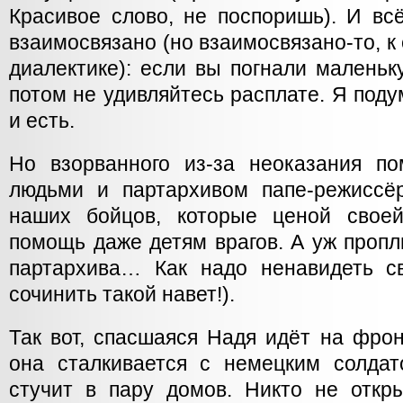
Красивое слово, не поспоришь). И вс
взаимосвязано (но взаимосвязано-то, к
диалектике): если вы погнали маленьку
потом не удивляйтесь расплате. Я поду
и есть.
Но взорванного из-за неоказания п
людьми и партархивом папе-режиссё
наших бойцов, которые ценой свое
помощь даже детям врагов. А уж проп
партархива… Как надо ненавидеть с
сочинить такой навет!).
Так вот, спасшаяся Надя идёт на фрон
она сталкивается с немецким солдато
стучит в пару домов. Никто не откр