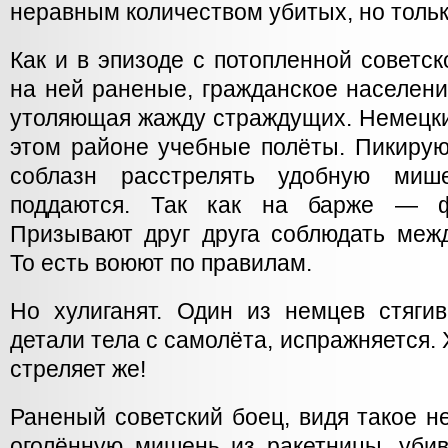
неравным количеством убитых, но тольк
Как и в эпизоде с потопленной советск
на ней раненые, гражданское население
утоляющая жажду страждущих. Немецки
этом районе учебные полёты. Пикирую
соблазн расстрелять удобную миш
поддаются. Так как на барже — фл
Призывают друг друга соблюдать меж
То есть воюют по правилам.
Но хулиганят. Один из немцев стяги
детали тела с самолёта, испражняется. 
стреляет же!
Раненый советский боец, видя такое не
оголённую мишень из ракетницы, убив