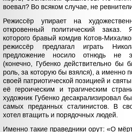
воевал? Во всяком случае, не ревнител
Режиссёр упирает на художестве
откровенный политический заказ. 
которого бравый комдив Котов-Михалков
режиссёр предлагал играть Нико
предложение носило отнюдь не эс
(конечно, Губенко действительно бы 
роль, за которую бы взялся), а именно 
своей патриотической позицией и святы
её героическим и трагическим стра
художник Губенко десакрализировал бы
самых преданных сталинистов. В св
хотел втащить и порядочных людей.
Именно такие праведники орут: «О мёр