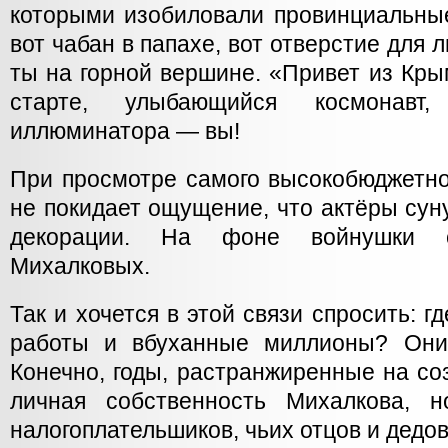
которыми изобиловали провинциальные
вот чабан в папахе, вот отверстие для 
ты на горной вершине. «Привет из Крым
старте, улыбающийся космонавт
иллюминатора — вы!
При просмотре самого высокобюджетно
не покидает ощущение, что актёры суну
декорации. На фоне войнушки с
Михалковых.
Так и хочется в этой связи спросить: гд
работы и вбуханные миллионы? Они
Конечно, годы, растранжиренные на с
личная собственность Михалкова, 
налогоплательшиков, чьих отцов и дедо