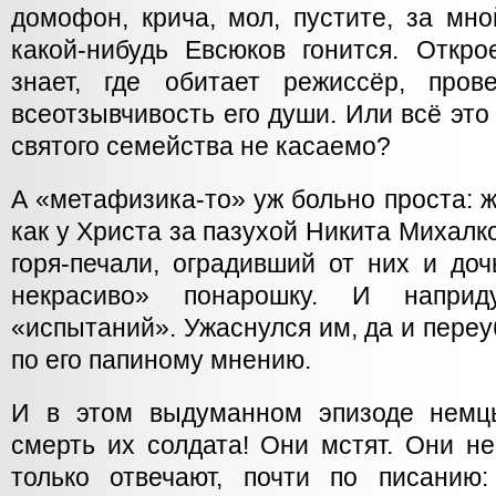
домофон, крича, мол, пустите, за мн
какой-нибудь Евсюков гонится. Откр
знает, где обитает режиссёр, пров
всеотзывчивость его души. Или всё это
святого семейства не касаемо?
А «метафизика-то» уж больно проста: 
как у Христа за пазухой Никита Михалк
горя-печали, оградивший от них и доч
некрасиво» понарошку. И напри
«испытаний». Ужаснулся им, да и переуб
по его папиному мнению.
И в этом выдуманном эпизоде немц
смерть их солдата! Они мстят. Они н
только отвечают, почти по писанию