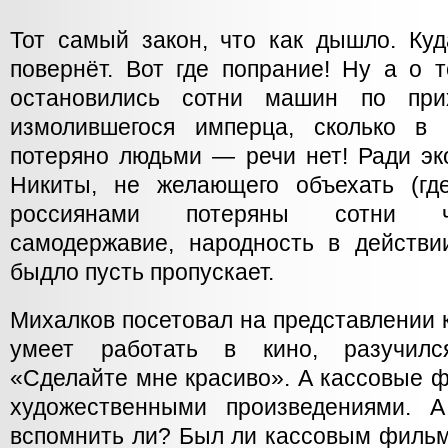
Тот самый закон, что как дышло. Куд
повернёт. Вот где попрание! Ну а о 
остановились сотни машин по прих
измолившегося имперца, сколько в 
потеряно людьми — речи нет! Ради эк
Никиты, не желающего объехать (гд
россиянами потеряны сотни ча
самодержавие, народность в действии
быдло пусть пропускает.
Михалков посетовал на представлении к
умеет работать в кино, разучился
«Сделайте мне красиво». А кассовые ф
художественными произведениями. 
вспомнить ли? Был ли кассовым фильм