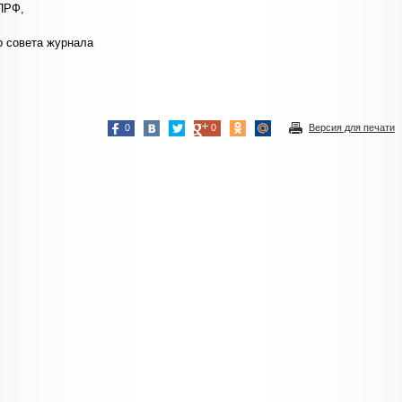
ПРФ,
о совета журнала
0
0
Версия для печати