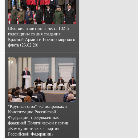
Шествие и митинг в честь 102-й
годовщины со дня создания
Красной Армии и Военно-морского
флота (23.02.20)
"Круглый стол" «О поправках в
Конституцию Российской
Федерации, предложенных
фракцией Политической партии
«Коммунистическая партия
Российской Федерации»