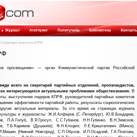
Журнал
Агитпункт
Политучеба
Библиотека
Контакт
Секретарю комитета КПРФ
РФ
ое просвещение» — орган Коммунистической партии Российской
ежде всего на секретарей партийных отделений, пропагандистов,
 всех интересующихся актуальными проблемами обществознания.
В
нты, выступления лидеров КПРФ, руководителей партийных комитетов
вышению эффективности партийной работы, результаты социологических
другие актуальные материалы. За это время на страницах журнала
культуры и журналисты: Ж.И.Алферов (С.-Петербург), Ю.В.Бондарев,
в, П.А.Голуб, В.Я.Гросул, С.С.Губанов, Н.Н.Губенко, В.Н.Земсков,
, Т.Б.Каримов (Душанбе), Ф.Н.Клоцвог, Л.Е.Криштапович (Минск),
И.Мишин (Нижний Новгород), С.П.Обухов, И.П.Осадчий, Г.А.Платова,