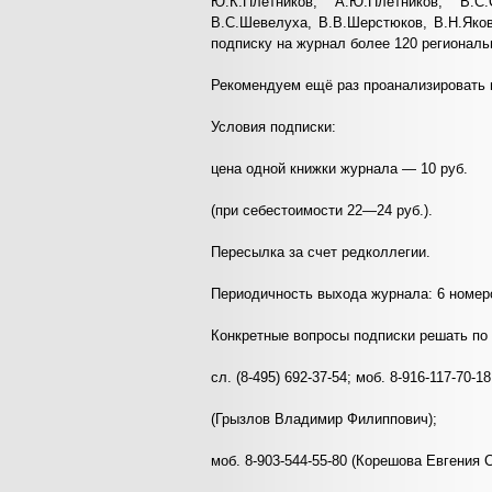
Ю.К.Плетников, А.Ю.Плетников, В.С.
В.С.Шевелуха, В.В.Шерстюков, В.Н.Яко
подписку на журнал более 120 региональ
Рекомендуем ещё раз проанализировать
Условия подписки:
цена одной книжки журнала — 10 руб.
(при себестоимости 22—24 руб.).
Пересылка за счет редколлегии.
Периодичность выхода журнала: 6 номеро
Конкретные вопросы подписки решать по
сл. (8-495) 692-37-54; моб. 8-916-117-70-18
(Грызлов Владимир Филиппович);
моб. 8-903-544-55-80 (Корешова Евгения С