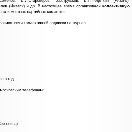
Семенов, В.И.Староверов, В.В.Трушков, В.Н.Федоткин (Рязань),
влев (Ижевск) и др. В настоящее время организовали
коллективную
ных и местных партийных комитетов.
возможности коллективной подписки на журнал.
в в год.
 московским телефонам:
ергеевна).