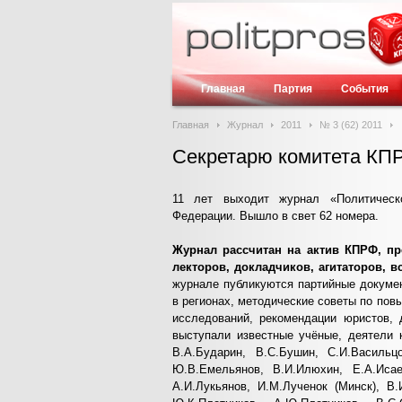
Главная
Партия
События
Главная
Журнал
2011
№ 3 (62) 2011
Секретарю комитета КП
11 лет выходит журнал «Политическ
Федерации. Вышло в свет 62 номера.
Журнал рассчитан на актив КПРФ, пр
лекторов, докладчиков, агитаторов,
журнале публикуются партийные докуме
в регионах, методические советы по по
исследований, рекомендации юристов, 
выступали известные учёные, деятели 
В.А.Бударин, В.С.Бушин, С.И.Васильцо
Ю.В.Емельянов, В.И.Илюхин, Е.А.Исаев
А.И.Лукьянов, И.М.Лученок (Минск), В.