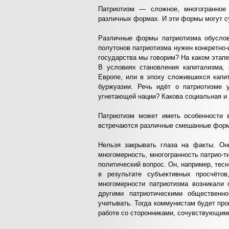
Патриотизм — сложное, многогранное
различных формах. И эти формы могут с
Различные формы патриотизма обуслов
полутонов патриотизма нужен конкретно-
государства мы говорим? На каком этап
В условиях становления капитализма, 
Европе, или в эпоху сложившихся капит
буржуазии. Речь идёт о патриотизме 
угнетающей нации? Какова социальная и
Патриотизм может иметь особенности в
встречаются различные смешанные форм
Нельзя закрывать глаза на факты. Они
многомерность, многогранность патрио-т
политический вопрос. Он, например, тес
в результате субъективных просчёто
многомерности патриотизма возникали 
другими патриотическими общественн
учитывать. Тогда коммунистам будет пр
работе со сторонниками, сочувствующим