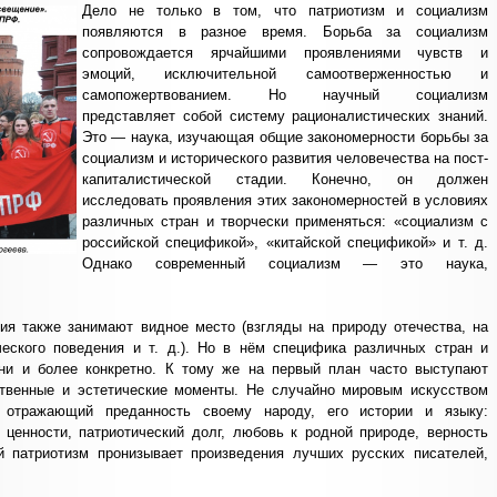
Дело не только в том, что патриотизм и социализм
появляются в разное время. Борьба за социализм
сопровождается ярчайшими проявлениями чувств и
эмоций, исключительной самоотверженностью и
самопожертвованием. Но научный социализм
представляет собой систему рационалистических знаний.
Это — наука, изучающая общие закономерности борьбы за
социализм и исторического развития человечества на пост-
капиталистической стадии. Конечно, он должен
исследовать проявления этих закономерностей в условиях
различных стран и творчески применяться: «социализм с
российской спецификой», «китайской спецификой» и т. д.
Однако современный социализм — это наука,
ия также занимают видное место (взгляды на природу отечества, на
ческого поведения и т. д.). Но в нём специфика различных стран и
ни и более конкретно. К тому же на первый план часто выступают
ственные и эстетические моменты. Не случайно мировым искусством
 отражающий преданность своему народу, его истории и языку:
е ценности, патриотический долг, любовь к родной природе, верность
й патриотизм пронизывает произведения лучших русских писателей,