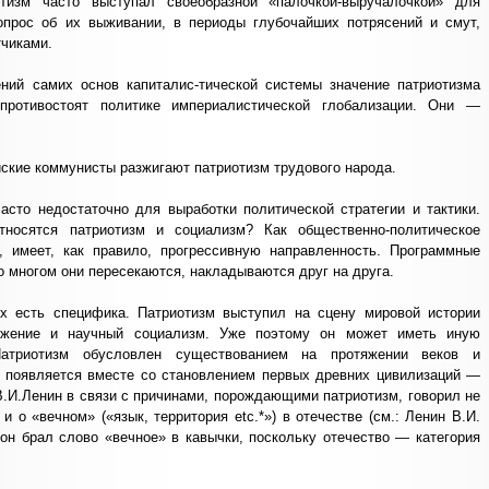
отизм часто выступал своеобразной «палочкой-выручалочкой» для
вопрос об их выживании, в периоды глубочайших потрясений и смут,
чиками.
ний самих основ капиталис-тической системы значение патриотизма
противостоят политике империалистической глобализации. Они —
йские коммунисты разжигают патриотизм трудового народа.
асто недостаточно для выработки политической стратегии и тактики.
тносятся патриотизм и социализм? Как общественно-политическое
, имеет, как правило, прогрессивную направленность. Программные
о многом они пересекаются, накладываются друг на друга.
х есть специфика. Патриотизм выступил на сцену мировой истории
ижение и научный социализм. Уже поэтому он может иметь иную
 Патриотизм обусловлен существованием на протяжении веков и
н появляется вместе со становлением первых древних цивилизаций —
 В.И.Ленин в связи с причинами, порождающими патриотизм, говорил не
 и о «вечном» («язык, территория etc.*») в отечестве (см.: Ленин В.И.
а, он брал слово «вечное» в кавычки, поскольку отечество — категория