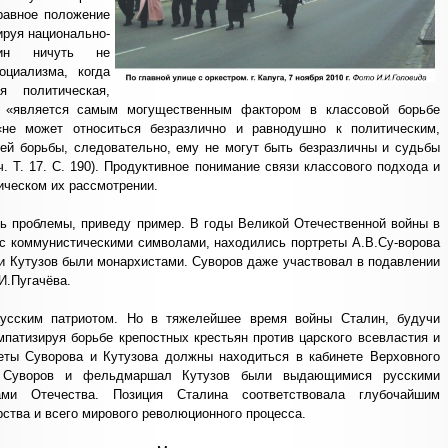
равное положение
ируя национально-
енин ничуть не
оциализма, когда
я политическая,
а «является самым могущественным фактором в классовой борьбе
«не может относиться безразлично и равнодушно к политическим,
ей борьбы, следовательно, ему не могут быть безразличны и судьбы
ч. Т. 17. С. 190). Продуктивное понимание связи классового подхода и
ическом их рассмотрении.
ь проблемы, приведу пример. В годы Великой Отечественной войны в
 с коммунистическими символами, находились портреты А.В.Су-ворова
 и Кутузов были монархистами. Суворов даже участвовал в подавлении
И.Пугачёва.
русским патриотом. Но в тяжелейшее время войны Сталин, будучи
мпатизируя борьбе крепостных крестьян против царского всевластия и
реты Суворова и Кутузова должны находиться в кабинете Верховного
с Суворов и фельдмаршал Кутузов были выдающимися русскими
ками Отечества. Позиция Сталина соответствовала глубочайшим
ства и всего мирового революционного процесса.