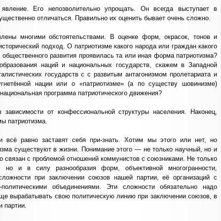
 явление. Его непозволительно упрощать. Он всегда выступает в
ущественно отличаться. Правильно их оценить бывает очень сложно.
лены многими обстоятельствами. В оценке форм, окрасок, тонов и
исторический подход. О патриотизме какого народа или граждан какого
е общественного развития проявилась та или иная форма патриотизма?
образования наций и национальных государств, скажем в Западной
алистических государств с с развитым антагонизмом пролетариата и
угнетённой нации или о «патриотизме» (а по существу шовинизме)
 национальная программа патриотического движения?
 зависимости от конфессиональной структуры населения. Наконец,
ы патриотизма.
 всё равно заставят себя при-знать. Хотим мы этого или нет, но
изма существуют в жизни. Понимание этого — не только научный, но и
но связан с проблемой отношений коммунистов с союзниками. Не только
в, но и в силу разнообразия форм, объективной многогранности,
сложности при заключении союзов нашей партии, её организаций с
о-политическими объединениями. Эти сложности обязательно надо
още вырабатывать свою политическую линию при заключении союзов, в
и партии.