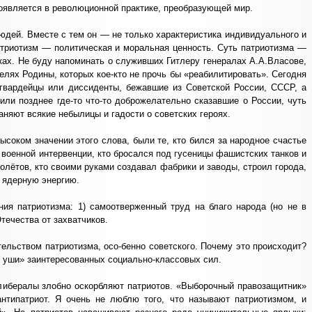
оявляется в революционной практике, преобразующей мир.
юдей. Вместе с тем он — не только характеристика индивидуального и
Патриотизм — политическая и моральная ценность. Суть патриотизма —
пках. Не буду напоминать о служивших Гитлеру генералах А.А.Власове,
телях Родины, которых кое-кто не прочь бы «реабилитировать». Сегодня
огвардейцы или диссиденты, бежавшие из Советской России, СССР, а
или позднее где-то что-то доброжелательно сказавшие о России, чуть
аняют всякие небылицы и гадости о советских героях.
соком значении этого слова, были те, кто бился за народное счастье
 военной интервенции, кто бросался под гусеницы фашистских танков и
молётов, кто своими руками создавал фабрики и заводы, строил города,
 ядерную энергию.
ия патриотизма: 1) самоотверженный труд на благо народа (но не в
Отечества от захватчиков.
ельством патриотизма, осо-бенно советского. Почему это происходит?
т уши» заинтересованных социально-классовых сил.
либералы злобно оскорбляют патриотов. «Выборочный правозащитник»
типатриот. Я очень не люблю того, что называют патриотизмом, и