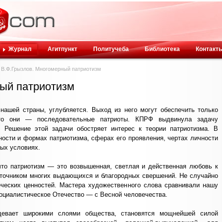
Журнал
Агитпункт
Политучеба
Библиотека
Контакт
В.Ф.Грызлов. Многомерный патриотизм
ый патриотизм
нашей страны, углубляется. Выход из него могут обеспечить только
то они — последовательные патриоты. КПРФ выдвинула задачу
 Решение этой задачи обостряет интерес к теории патриотизма. В
ости и формах патриотизма, сферах его проявления, чертах личности
ных условиях.
что патриотизм — это возвышенная, светлая и действенная любовь к
сточником многих выдающихся и благородных свершений. Не случайно
еческих ценностей. Мастера художественного слова сравнивали нашу
социалистическое Отечество — с Весной человечества.
адевает широкими слоями общества, становятся мощнейшей силой