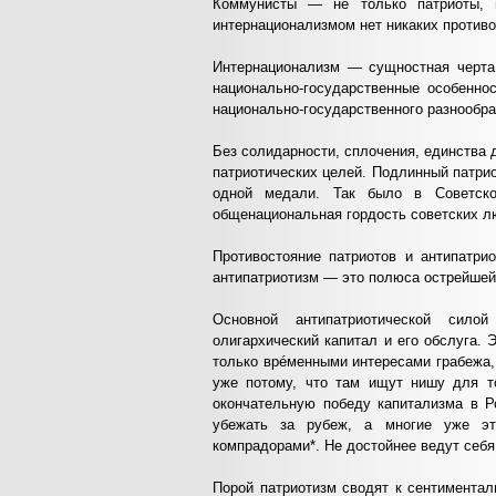
Коммунисты — не только патриоты, 
интернационализмом нет никаких против
Интернационализм — сущностная черта 
национально-государственные особенно
национально-государственного разнообра
Без солидарности, сплочения, единства 
патриотических целей. Подлинный патрио
одной медали. Так было в Советско
общенациональная гордость советских л
Противостояние патриотов и антипатри
антипатриотизм — это полюса острейшей
Основной антипатриотической сило
олигархический капитал и его обслуга.
только врéменными интересами грабежа,
уже потому, что там ищут нишу для т
окончательную победу капитализма в Р
убежать за рубеж, а многие уже э
компрадорами*. Не достойнее ведут себя
Порой патриотизм сводят к сентиментал