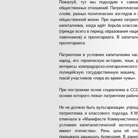
Пожалуй, тут мы подходим к самом
общественных отношений. Патриотически
слоёв, разных политических взглядов и
общественной жизни. При оценке патрио
капитализма, когда идёт борьба классо
(прежде всего в период образования наци
лавочников) и пролетариата. В капита
пролетариата.
Патриотизм в условиях капитализма ча
народ, его героическую историю, язык,
интересы компрадорско-олигархического
полицейскую государственную машину,
покой участников «пира во время чумы».
При построении основ социализма в ССС
основе которого лежал патриотизм рабоч
Но не должно быть вульгаризации, упро
патриотизма и классового подхода. К.М
отмечали в «Манифесте Коммунистическо
условиях капиталистической эксплуат
имеют отечества». Речь шла об отеч
призывала защищать буржуазия. В данно