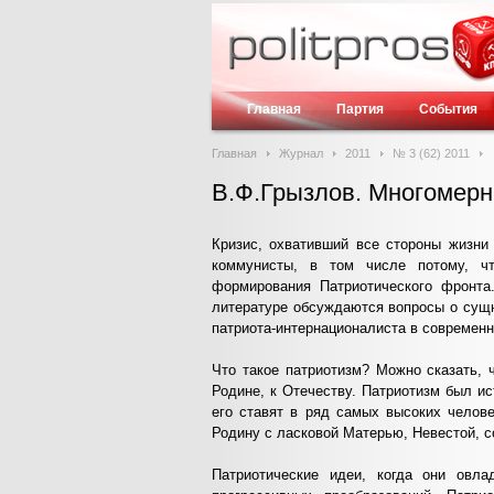
Главная
Партия
События
Главная
Журнал
2011
№ 3 (62) 2011
В.Ф.Грызлов. Многомерн
Кризис, охвативший все стороны жизни 
коммунисты, в том числе потому, ч
формирования Патриотического фронта.
литературе обсуждаются вопросы о сущн
патриота-интернационалиста в современ
Что такое патриотизм? Можно сказать, 
Родине, к Отечеству. Патриотизм был и
его ставят в ряд самых высоких челов
Родину с ласковой Матерью, Невестой, 
Патриотические идеи, когда они овл