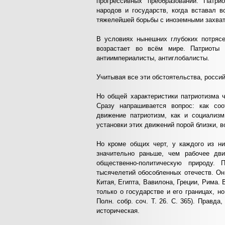
прогрессивных преобразований. Патри
народов и государств, когда вставал 
тяжелейшей борьбы с иноземными захват
В условиях нынешних глубоких потрясе
возрастает во всём мире. Патриоты 
антиимпериалисты, антиглобалисты.
Учитывая все эти обстоятельства, росси
Но общей характеристики патриотизма ч
Сразу напрашивается вопрос: как соо
движение патриотизм, как и социализм
установки этих движений порой близки, в
Но кроме общих черт, у каждого из ни
значительно раньше, чем рабочее дв
общественно-политическую природу.
тысячелетий обособленных отечеств. О
Китая, Египта, Вавилона, Греции, Рима.
только о государстве и его границах, но
Полн. собр. соч. Т. 26. С. 365). Правд
историческая.