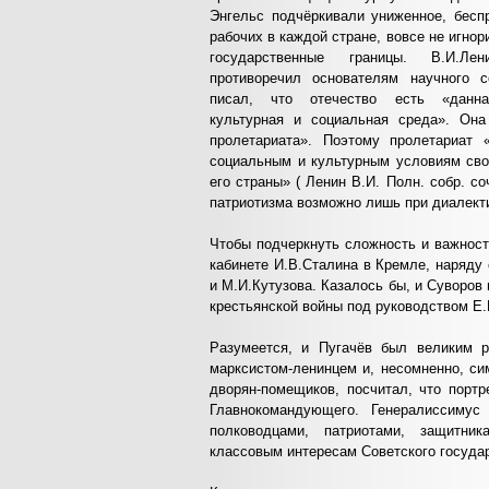
Энгельс подчёркивали униженное, бесп
рабочих в каждой стране, вовсе не игнор
государственные границы. В.И.Л
противоречил основателям научного с
писал, что отечество есть «данна
культурная и социальная среда». Он
пролетариата». Поэтому пролетариат 
социальным и культурным условиям сво
его страны» ( Ленин В.И. Полн. собр. со
патриотизма возможно лишь при диалект
Чтобы подчеркнуть сложность и важност
кабинете И.В.Сталина в Кремле, наряду
и М.И.Кутузова. Казалось бы, и Суворов
крестьянской войны под руководством Е.
Разумеется, и Пугачёв был великим 
марксистом-ленинцем и, несомненно, си
дворян-помещиков, посчитал, что порт
Главнокомандующего. Генералиссиму
полководцами, патриотами, защитни
классовым интересам Советского государ