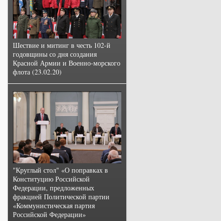
Шествие и митинг в честь 102-й
годовщины со дня создания
Красной Армии и Военно-морского
флота (23.02.20)
"Круглый стол" «О поправках в
Конституцию Российской
Федерации, предложенных
фракцией Политической партии
«Коммунистическая партия
Российской Федерации»