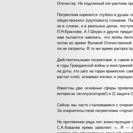
Отечеству. Но подлинный пат-риотизм пр
Патриотизм коренится глубоко в душах л
общественного (группового) сознания. 
не в словах, а в реальных делах, посту
П.Н.Краснове, А.Г.Шкуро и других преда
нам пытаются навязать, что якобы бел
потом во время Великой Отечественной 
ли не патриоты. В то же время распростр
Действительными патриотами, в самом вы
в годы Гражданской войны и иностранной
на доты, кто шёл на таран вражеских са
растил хлеб, осваивал космос и укрощал
Известны две основные сферы проявлен
интересах эксплуататоров!) и 2) защита 
Сейчас мы часто сталкиваемся с очернит
За очернительством патриотизма «торча
На протяжении ряда лет воинствующие 
С.А.Ковалев прямо заявляет: «…Я — ан