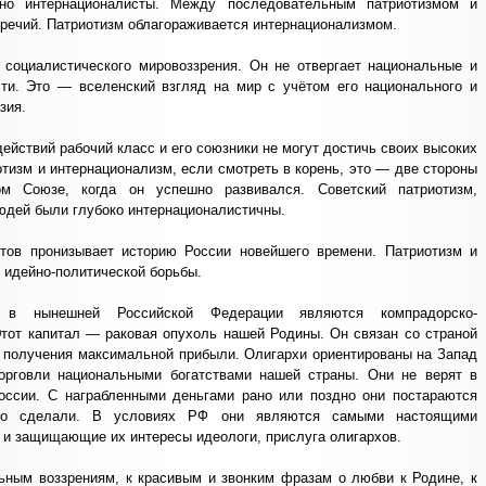
но интернационалисты. Между последовательным патриотизмом и
оречий. Патриотизм облагораживается интернационализмом.
социалистического мировоззрения. Он не отвергает национальные и
сти. Это — вселенский взгляд на мир с учётом его национального и
зия.
действий рабочий класс и его союзники не могут достичь своих высоких
тизм и интернационализм, если смотреть в корень, это — две стороны
м Союзе, когда он успешно развивался. Советский патриотизм,
юдей были глубоко интернационалистичны.
отов пронизывает историю России новейшего времени. Патриотизм и
 идейно-политической борьбы.
й в нынешней Российской Федерации являются компрадорско-
 Этот капитал — раковая опухоль нашей Родины. Он связан со страной
 получения максимальной прибыли. Олигархи ориентированы на Запад
орговли национальными богатствами нашей страны. Они не верят в
оссии. С награбленными деньгами рано или поздно они постараются
то сделали. В условиях РФ они являются самыми настоящими
 и защищающие их интересы идеологи, прислуга олигархов.
ьным воззрениям, к красивым и звонким фразам о любви к Родине, к