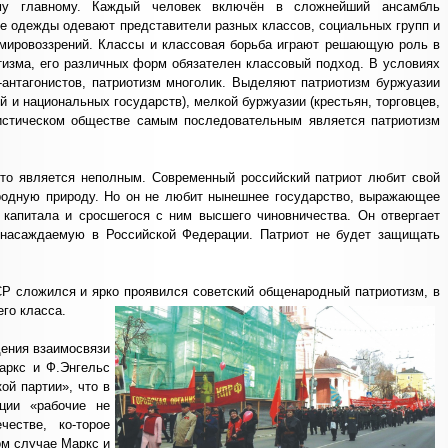
у главному. Каждый человек включён в сложнейший ансамбль
е одежды одевают представители разных классов, социальных групп и
 мировоззрений. Классы и классовая борьба играют решающую роль в
тизма, его различных форм обязателен классовый подход. В условиях
в-антагонистов, патриотизм многолик. Выделяют патриотизм буржуазии
й и национальных государств), мелкой буржуазии (крестьян, торговцев,
листическом обществе самым последовательным является патриотизм
сто является неполным. Современный российский патриот любит свой
 родную природу. Но он не любит нынешнее государство, выражающее
 капитала и сросшегося с ним высшего чиновничества. Он отвергает
 насаждаемую в Российской Федерации. Патриот не будет защищать
Р сложился и ярко проявился советский общенародный патриотизм, в
его класса.
щения взаимосвязи
аркс и Ф.Энгельс
й партии», что в
ации «рабочие не
естве, ко-торое
м случае Маркс и