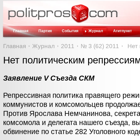
Главная
Партия
События
Журнал
Агитпункт
Главная
Журнал
2011
№ 3 (62) 2011
Нет
Нет политическим репрессиям
Заявление V Съезда СКМ
Репрессивная политика правящего режи
коммунистов и комсомольцев продолжае
Против Ярослава Немчанинова, секрета
комсомола и делегата нашего съезда, в
обвинение по статье 282 Уголовного код