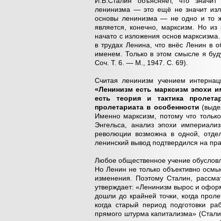
И.В.Сталин объясняет, что значит
ленинизма — это ещё не значит изл
основы ленинизма — не одно и то ж
является, конечно, марксизм. Но из
начато с изложения основ марксизма.
в трудах Ленина, что внёс Ленин в 
именем. Только в этом смысле я буд
Соч. Т. 6. — М., 1947. С. 69).
Считая ленинизм учением интернац
«Ленинизм есть марксизм эпохи и
есть теория и тактика пролета
пролетариата в особенности
(выдел
Именно марксизм, потому что тольк
Энгельса, анализ эпохи империализ
революции возможна в одной, отдел
ленинский вывод подтвердился на прак
Любое общественное учение обусловл
Но Ленин не только объективно осмы
изменения. Поэтому Сталин, рассмат
утверждает: «Ленинизм вырос и офор
дошли до крайней точки, когда прол
когда старый период подготовки ра
прямого штурма капитализма» (Сталин 