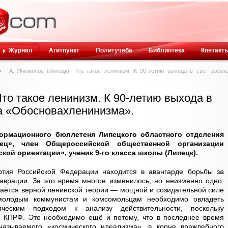
Журнал
Агитпункт
Политучеба
Библиотека
Контакт
А.Р.Филиппов (Липецк). Что такое ленинизм. К 90-летию выхода в свет работ
Что такое ленинизм. К 90-летию выхода в
а «Обосновахленинизма».
рмационного бюллетеня Липецкого областного отделения
ц», член Общероссийской общественной организации
кой ориентации», ученик 9-го класса школы (Липецк).
ртия Российской Федерации находится в авангарде борьбы за
аврации. За это время многое изменилось, но неизменно одно:
аётся верной ленинской теории — мощной и созидательной силе
 молодым коммунистам и комсомольцам необходимо овладеть
тическим подходом к анализу действительности, поскольку
е КПРФ. Это необходимо ещё и потому, что в последнее время
называемого «космического идеализма», в корне враждебного