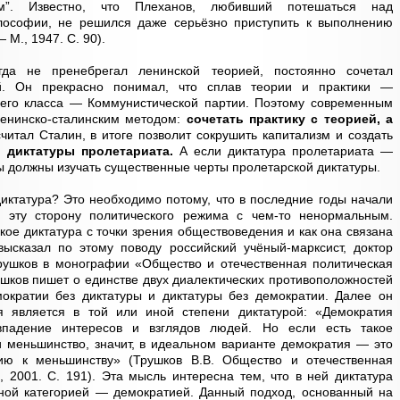
зм”. Известно, что Плеханов, любивший потешаться над
лософии, не решился даже серьёзно приступить к выполнению
 М., 1947. С. 90).
гда не пренебрегал ленинской теорией, постоянно сочетал
й. Он прекрасно понимал, что сплав теории и практики —
его класса — Коммунистической партии. Поэтому современным
енинско-сталинским методом:
сочетать практику с теорией, а
считал Сталин, в итоге позволит сокрушить капитализм и создать
 диктатуры пролетариата.
А если диктатура пролетариата —
мы должны изучать существенные черты пролетарской диктатуры.
диктатура? Это необходимо потому, что в последние годы начали
я эту сторону политического режима с чем-то ненормальным.
кое диктатура с точки зрения обществоведения и как она связана
ысказал по этому поводу российский учёный-марксист, доктор
рушков в монографии «Общество и отечественная политическая
рушков пишет о единстве двух диалектических противоположностей
ократии без диктатуры и диктатуры без демократии. Далее он
я является в той или иной степени диктатурой: «Демократия
овпадение интересов и взглядов людей. Но если есть такое
и меньшинство, значит, в идеальном варианте демократия — это
ию к меньшинству» (Трушков В.В. Общество и отечественная
, 2001. С. 191). Эта мысль интересна тем, что в ней диктатура
рной категорией — демократией. Данный подход, основанный на