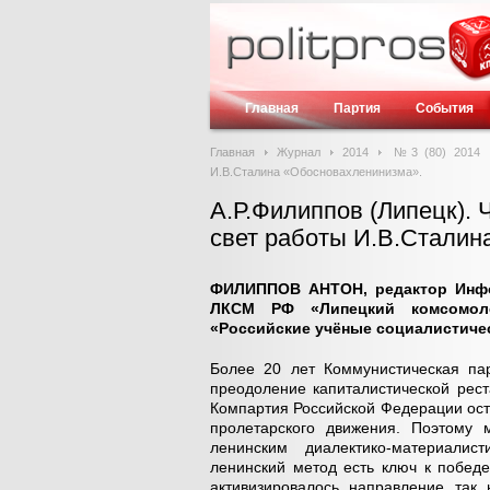
Главная
Партия
События
Главная
Журнал
2014
№3 (80) 2014
И.В.Сталина «Обосновахленинизма».
А.Р.Филиппов (Липецк). 
свет работы И.В.Сталин
ФИЛИППОВ АНТОН, редактор Инфо
ЛКСМ РФ «Липецкий комсомоле
«Российские учёные социалистичес
Более 20 лет Коммунистическая па
преодоление капиталистической рест
Компартия Российской Федерации ост
пролетарского движения. Поэтому
ленинским диалектико-материалис
ленинский метод есть ключ к побед
активизировалось направление так 