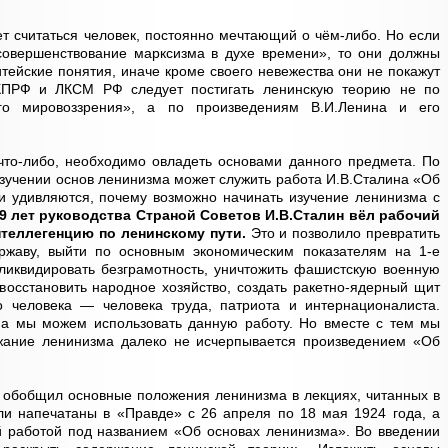
ет считаться человек, постоянно мечтающий о чём-либо. Но если
 совершенствование марксизма в духе времени», то они должны
тейские понятия, иначе кроме своего невежества они не покажут
КПРФ и ЛКСМ РФ следует постигать ленинскую теорию не по
го мировоззрения», а по произведениям В.И.Ленина и его
что-либо, необходимо овладеть основами данного предмета. По
зучении основ ленинизма может служить работа И.В.Сталина «Об
и удивляются, почему возможно начинать изучение ленинизма с
29 лет руководства Страной Советов И.В.Сталин вёл рабочий
нтеллегенцию по ленинскому пути.
Это и позволило превратить
ржаву, выйти по основным экономическим показателям на 1-е
 ликвидировать безграмотность, уничтожить фашистскую военную
 восстановить народное хозяйство, создать ракетно-ядерный щит
 человека — человека труда, патриота и интернационалиста.
а мы можем использовать данную работу. Но вместе с тем мы
ржание ленинизма далеко не исчерпывается произведением «Об
 обобщил основные положения ленинизма в лекциях, читанных в
ли напечатаны в «Правде» с 26 апреля по 18 мая 1924 года, а
й работой под названием «Об основах ленинизма». Во введении