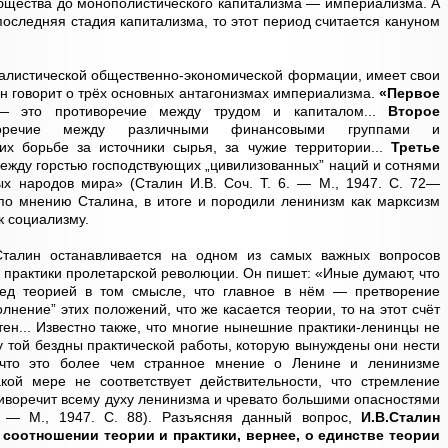
общества до монополистического капитализма — империализма. А
оследняя стадия капитализма, то этот период считается кануном
алистической общественно-экономической формации, имеет свои
н говорит о трёх основных антагонизмах империализма.
«Первое
это противоречие между трудом и капиталом...
Второе
чие между различными финансовыми группами и
х борьбе за источники сырья, за чужие территории...
Третье
ежду горстью господствующих „цивилизованных” наций и сотнями
х народов мира» (Сталин И.В. Соч. Т. 6. — М., 1947. С. 72—
 по мнению Сталина, в итоге и породили ленинизм как марксизм
к социализму.
талин останавливается на одном из самых важных вопросов
 практики пролетарской революции. Он пишет: «Иные думают, что
ред теорией в том смысле, что главное в нём — претворение
лнение” этих положений, что же касается теории, то на этот счёт
ен... Известно также, что многие нынешние практики-ленинцы не
у той бездны практической работы, которую вынуждены они нести
 что это более чем странное мнение о Ленине и ленинизме
ой мере не соответствует действительности, что стремление
тиворечит всему духу ленинизма и чревато большими опасностями
. — М., 1947. С. 88). Разъясняя данный вопрос,
И.В.Сталин
соотношении теории и практики, вернее, о единстве теории