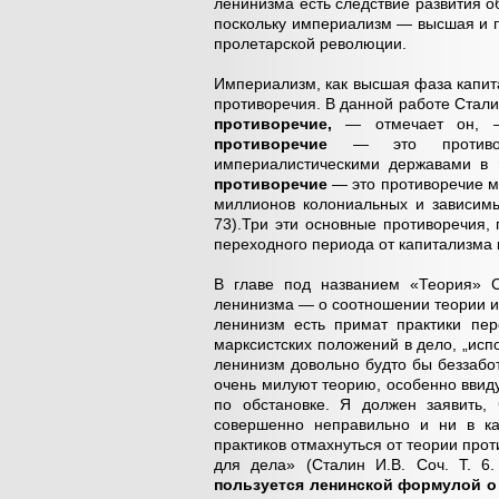
ленинизма есть следствие развития 
поскольку империализм — высшая и п
пролетарской революции.
Империализм, как высшая фаза капит
противоречия. В данной работе Стали
противоречие,
— отмечает он, — 
противоречие
— это противоре
империалистическими державами в и
противоречие
— это противоречие м
миллионов колониальных и зависимы
73).Три эти основные противоречия,
переходного периода от капитализма 
В главе под названием «Теория» С
ленинизма — о соотношении теории и
ленинизм есть примат практики пе
марксистских положений в дело, „испо
ленинизм довольно будто бы беззабот
очень милуют теорию, особенно ввид
по обстановке. Я должен заявить,
совершенно неправильно и ни в как
практиков отмахнуться от теории про
для дела» (Сталин И.В. Соч. Т. 6
пользуется ленинской формулой о 