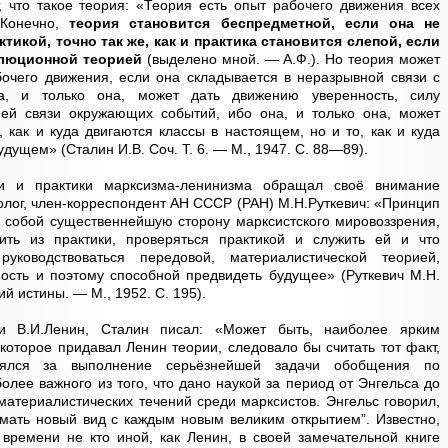
 что такое теория: «Теория есть опыт рабочего движения всех
 Конечно,
теория становится беспредметной, если она не
икой, точно так же, как и практика становится слепой, если
олюционной теорией
(выделено мной. — А.Ф.). Но теория может
очего движения, если она складывается в неразрывной связи с
а, и только она, может дать движению уверенность, силу
ей связи окружающих событий, ибо она, и только она, может
, как и куда двигаются классы в настоящем, но и то, как и куда
ущем» (Сталин И.В. Соч. Т. 6. — М., 1947. С. 88—89).
ии и практики марксизма-ленинизма обращал своё внимание
олог, член-корреспондент АН СССР (РАН) М.Н.Руткевич: «Принцип
я собой существеннейшую сторону марксистского мировоззрения,
ить из практики, проверяться практикой и служить ей и что
уководствоваться передовой, материалистической теорией,
ость и поэтому способной предвидеть будущее» (Руткевич М.Н.
й истины. — М., 1952. С. 195).
ии В.И.Ленин, Сталин писал: «Может быть, наиболее ярким
которое придавал Ленин теории, следовало бы считать тот факт,
зялся за выполнение серьёзнейшей задачи обобщения по
лее важного из того, что дано наукой за период от Энгельса до
материалистических течений среди марксистов. Энгельс говорил,
мать новый вид с каждым новым великим открытием”. Известно,
 времени не кто иной, как Ленин, в своей замечательной книге