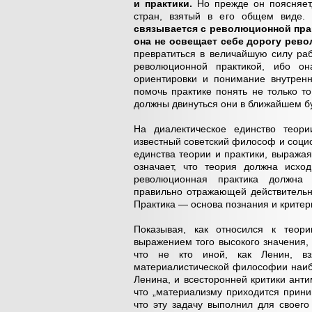
и практики.
Но прежде он поясняет,
стран, взятый в его общем виде.
связывается с революционной практ
она не освещает себе дорогу рев
превратиться в величайшую силу раб
революционной практикой, ибо он
ориентировки и понимание внутренн
помочь практике понять не только то
должны двинуться они в ближайшем буд
На диалектическое единство теор
известный советский философ и соци
единства теории и практики, выража
означает, что теория должна исход
революционная практика должна р
правильно отражающей действительн
Практика — основа познания и критери
Показывая, как относился к теор
выражением того высокого значения, 
что не кто иной, как Ленин, в
материалистической философии наибо
Ленина, и всесторонней критики анти
что „материализму приходится прини
что эту задачу выполнил для своего