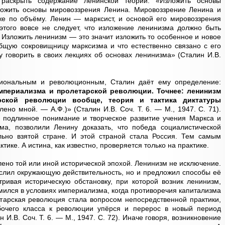
 раскрыть содержание ленинской теории: «Изложить основы
ожить основы мировоззрения Ленина. Мировоззрение Ленина и
е по объёму. Ленин — марксист, и основой его мировоззрения
 этого вовсе не следует, что изложение ленинизма должно быть
 Изложить ленинизм — это значит изложить то особенное и новое
общую сокровищницу марксизма и что естественно связано с его
у говорить в своих лекциях об основах ленинизма» (Сталин И.В.
иональным и революционным, Сталин даёт ему определение:
мпериализма и пролетарской революции. Точнее: ленинизм
рской революции вообще, теория и тактика диктатуры
ено мной. — А.Ф.)» (Сталин И.В. Соч. Т. 6. — М., 1947. С. 71).
о подлинное понимание и творческое развитие учения Маркса и
ма, позволили Ленину доказать, что победа социалистической
ьно взятой стране. И этой страной стала Россия. Тем самым
тике. А истина, как известно, проверяется только на практике.
ено той или иной исторической эпохой. Ленинизм не исключение.
слил окружающую действительность, но и предложил способы её
ривая историческую обстановку, при которой возник ленинизм,
мился в условиях империализма, когда противоречия капитализма
етарская революция стала вопросом непосредственной практики,
бочего класса к революции упёрся и перерос в новый период
И.В. Соч. Т. 6. — М., 1947. С. 72). Иначе говоря, возникновение