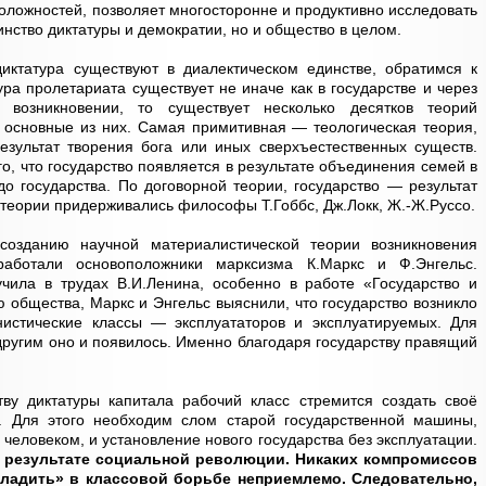
оложностей, позволяет многосторонне и продуктивно исследовать
инство диктатуры и демократии, но и общество в целом.
иктатура существуют в диалектическом единстве, обратимся к
ура пролетариата существует не иначе как в государстве и через
 возникновении, то существует несколько десятков теорий
 основные из них. Самая примитивная — теологическая теория,
результат творения бога или иных сверхъестественных существ.
о, что государство появляется в результате объединения семей в
о государства. По договорной теории, государство — результат
теории придерживались философы Т.Гоббс, Дж.Локк, Ж.-Ж.Руссо.
озданию научной материалистической теории возникновения
работали основоположники марксизма К.Маркс и Ф.Энгельс.
чила в трудах В.И.Ленина, особенно в работе «Государство и
 общества, Маркс и Энгельс выяснили, что государство возникло
истические классы — эксплуататоров и эксплуатируемых. Для
другим оно и появилось. Именно благодаря государству правящий
тву диктатуры капитала рабочий класс стремится создать своё
а. Для этого необходим слом старой государственной машины,
человеком, и установление нового государства без эксплуатации.
в результате социальной революции. Никаких компромиссов
оладить» в классовой борьбе неприемлемо. Следовательно,