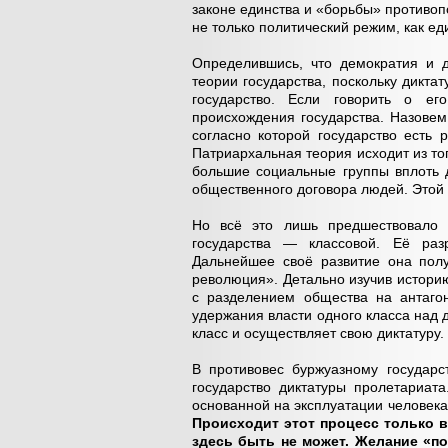
законе единства и «борьбы» противоп
не только политический режим, как ед
Определившись, что демократия и д
теории государства, поскольку диктат
государство. Если говорить о его
происхождения государства. Назовем
согласно которой государство есть 
Патриархальная теория исходит из тог
большие социальные группы вплоть д
общественного договора людей. Этой 
Но всё это лишь предшествовало с
государства — классовой. Её раз
Дальнейшее своё развитие она полу
революция». Детально изучив историю
с разделением общества на антагон
удержания власти одного класса над 
класс и осуществляет свою диктатуру.
В противовес буржуазному государс
государство диктатуры пролетариат
основанной на эксплуатации человека 
Происходит этот процесс только 
здесь быть не может. Желание «п