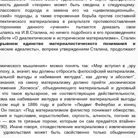
щность данной «теории» может быть сведена к следующему:
-классового подхода и замена его на «цивилизационный»,
еский» подходы, а также откровенная борьба против составной
ектического материализма в результате противопоставления
торонники данного «учения» пытаются доказать свои
лаясь на И.В.Сталина, но ничего подобного в его произведениях
работе «О диалектическом и историческом материализме», Сталин
зрывном единстве материалистического понимания и
ческие идеалисты», вопреки утверждениям Сталина, продолжают
смического мышления» можно понять так: «Мир вступил в „эру
поху, а, значит, мы должны отбросить философский материализм,
льной выгоды и набивания желудка”, как „догму и абсолют”,
нания; на смену материализму должно прийти „космическое
стижение „Космоса”, объединяющего материальный и духовный
 что такое вульгарное, не соответствующее действительности,
ма как набивания желудка и извлечения материальной выгоды
льсом ещё в 1886 году в работе «Людвиг Фейербах и конец
 Он писал: «Под материализмом филистер понимает обжорство,
ения и тщеславие, корыстолюбие, скупость, алчность, погоню за
 — все те грязные пороки, которым он сам предаётся втайне»
. 290). Иначе говоря, отождествление материализма с извлечением
 удовольствия может быть свойственно только обыденному