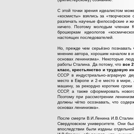
С этой точки зрения идеалистом мож
«космисты» взялись за «творческое
различать научные философские и жи
ничего. Поэтому молодым членам 
брошюркам идеологов «космическо
настоящих последователей.
Но, прежде чем серьёзно познавать 
мнению автора, хорошим началом в и
основах ленинизма». Некоторые люд
работы Сталина. Да потому, что
все 
класс, крестьянство и трудовую и
СССР в индустриально-аграрную де
место в Европе и 2-е место в мире,
машину, за рекордно короткие сроки
СССР, а также сформировать нового
Поэтому при рассмотрении ленинизм
должны чётко осознавать, что соде
основах ленинизма».
После смерти В.И.Ленина И.В.Сталин
Свердловском университете. Они бы
впоследствии были изданы отдельно