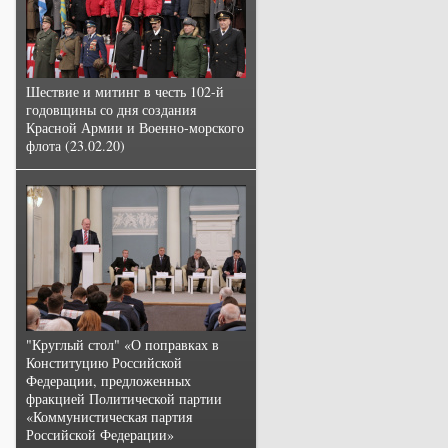
Шествие и митинг в честь 102-й
годовщины со дня создания
Красной Армии и Военно-морского
флота (23.02.20)
"Круглый стол" «О поправках в
Конституцию Российской
Федерации, предложенных
фракцией Политической партии
«Коммунистическая партия
Российской Федерации»