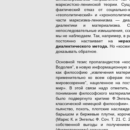
марксистско-ленинской теории. Су
фактический отказ от социально
«геополитический» и «хронополитич
части марксизма-ленинизма — диал
диалектики и материализма. С
непоследовательные измышления, ссы
мы не наблюдаем. Так, например, в 
постоянно настаивает на
нера
диалектического метода.
Но «косми
доказывать обратное.
Основной тезис пропагандистов «ко
Водолея”, в новую информационную э
как философию „извлечения материа
применительно ко всем сферам поз
мировоззрение”, нацеленное на по
мир». В этой связи надо отметить,
понимание философского материализ
было подвергнуто критике Ф.Энге
классической немецкой философии».
пьянство, похоть, плотские наслажд
барышом и биржевые плутни, короче
(Маркс К. и Энгельс Ф. Соч. Т. 21. С
собственной выгоды и получением
(филистерскому) сознанию.