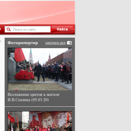
ы
ы
Фоторепортер
смотреть все
Возложение цветов к могиле
И.В.Сталина (05.03.20)