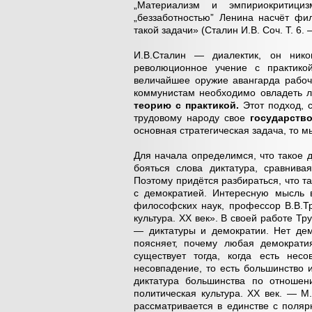
„Материализм и эмпириокритици
„беззаботностью” Ленина насчёт фи
такой задачи» (Сталин И.В. Соч. Т. 6. —
И.В.Сталин — диалектик, он нико
революционное учение с практико
величайшее оружие авангарда рабоч
коммунистам необходимо овладеть л
теорию с практикой.
Этот подход, 
трудовому народу свое
государство
основная стратегическая задача, то 
Для начала определимся, что такое 
бояться слова диктатура, сравнива
Поэтому придётся разбираться, что та
с демократией. Интересную мысль в
философских наук, профессор В.В.Т
культура. XX век». В своей работе Т
— диктатуры и демократии. Нет дем
поясняет, почему любая демократи
существует тогда, когда есть нес
несовпадение, то есть большинство 
диктатура большинства по отношен
политическая культура. XX век. — М.
рассматривается в единстве с поля