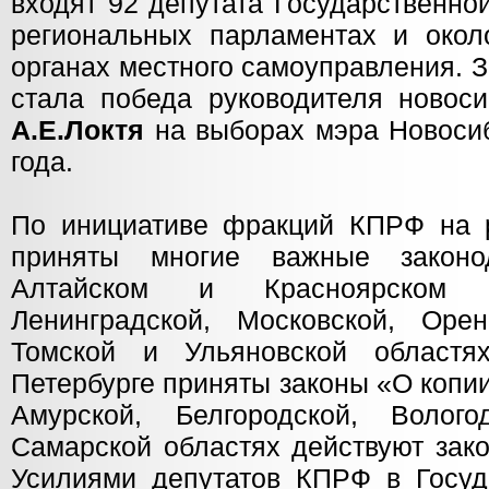
входят 92 депутата Государственно
региональных парламентах и окол
органах местного самоуправления. 
стала победа руководителя новоси
А.Е.Локтя
на выборах мэра Новосиб
года.
По инициативе фракций КПРФ на 
приняты многие важные законо
Алтайском и Красноярском к
Ленинградской, Московской, Оренб
Томской и Ульяновской областя
Петербурге приняты законы «О копи
Амурской, Белгородской, Волого
Самарской областях действуют зак
Усилиями депутатов КПРФ в Госу