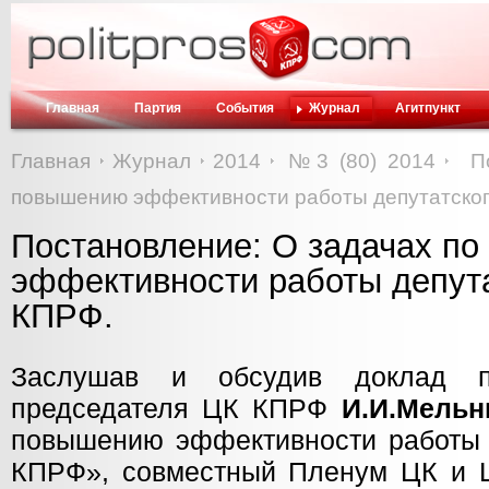
Главная
Партия
События
Журнал
Агитпункт
Главная
Журнал
2014
№3 (80) 2014
П
повышению эффективности работы депутатског
Постановление: О задачах п
эффективности работы депут
КПРФ.
Заслушав и обсудив доклад пе
председателя ЦК КПРФ
И.И.Мельн
повышению эффективности работы д
КПРФ», совместный Пленум ЦК и 