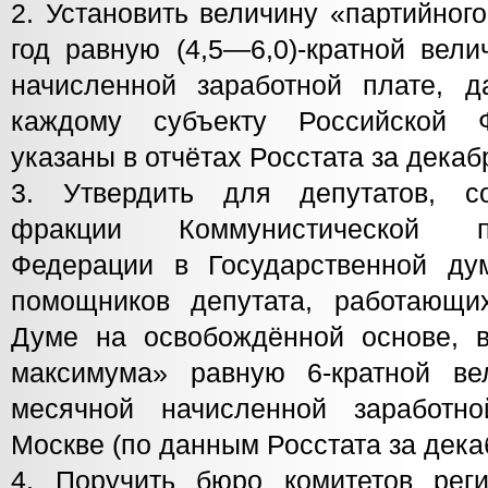
2. Установить величину «партийног
год равную (4,5—6,0)-кратной вел
начисленной заработной плате, 
каждому субъекту Российской 
указаны в отчётах Росстата за декаб
3. Утвердить для депутатов, со
фракции Коммунистической п
Федерации в Государственной д
помощников депутата, работающи
Думе на освобождённой основе, в
максимума» равную 6-кратной ве
месячной начисленной заработн
Москве (по данным Росстата за декаб
4. Поручить бюро комитетов рег