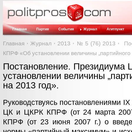
Главная
Партия
События
Журнал
Агитпункт
Главная
Журнал
2013
№ 5 (76) 2013
По
КПРФ «Об установлении величины „партийного 
Постановление. Президиума
установлении величины „парт
на 2013 год».
Руководствуясь постановлениями IX
ЦК и ЦКРК КПРФ (от 24 марта 2007
КПРФ (от 23 июня 2007 г.) о введ
нормы «партийный максимум» и исх