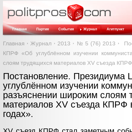
Главная
Партия
События
Журнал
Агитпункт
Главная
Журнал
2013
№ 5 (76) 2013
По
КПРФ «Об углублённом изучении коммунист
слоям трудящихся материалов XV съезда КПРФ
Постановление. Президиума
углублённом изучении коммун
разъяснении широким слоям 
материалов XV съезда КПРФ
годах».
XV съезд КПРФ стал заметным собы