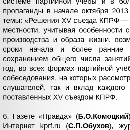
системе партийной учёбы и в бо
пропаганды в начале октября 2013
темы: «Решения XV съезда КПРФ — в
местности, учитывая особенности с
производства и образа жизни, воз
сроки начала и более ранние 
сохранением общего числа заняти
год, во всех формах партийной учё
собеседования, на которых рассмот
слушателей, так и вклад каждого 
поставленных XV съездом КПРФ.
6. Газете «Правда» (
Б.О.Комоцкий
Интернет kprf.ru (
С.П.Обухов
), жу