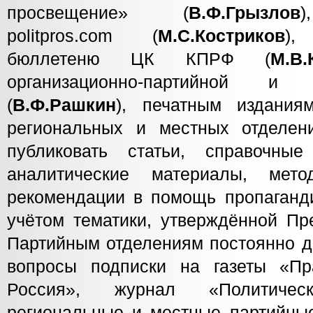
просвещение» (
В.Ф.Грызлов
)
politpros.com (
М.С.Костриков
),
бюллетеню ЦК КПРФ (
М.В.
организационно-партийной и
(
В.Ф.Рашкин
), печатным издания
региональных и местных отделен
публиковать статьи, справочны
аналитические материалы, мет
рекомендации в помощь пропаганди
учётом тематики, утверждённой П
Партийным отделениям постоянно д
вопросы подписки на газеты «Пр
Россия», журнал «Политическ
региональные и местные партийные