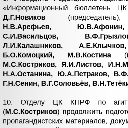
«Информационный бюллетень ЦК
Д.Г.Новиков
(председател
Н.В.Арефьев, Ю.В.Афонин
С.И.Васильцов, В.Ф.Грызл
Л.И.Калашников, А.Е.Клычков
Б.О.Комоцкий, М.В.Костина
(гл
М.С.Костриков, Я.И.Листов, И.Н.М
Н.А.Останина, Ю.А.Петраков, В.Ф
Г.Н.Сенин, В.Г.Соловьёв, В.Н.Тетё
10. Отделу ЦК КПРФ по агита
(
М.С.Костриков
) продолжить подго
пропагандистских материалов, док