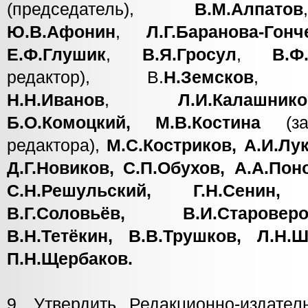
(председатель),
В.М.Алпатов
Ю.В.Афонин
,
Л.Г.Баранова-Гонч
Е.Ф.Глушик
,
В.Я.Гросул
,
В.Ф
редактор), В.
Н.Земсков
Н.Н.Иванов
,
Л.И.Калашн
Б.О.Комоцкий, М.В.Костина
(зам
редактора),
М.С.Костриков, А.И.Лу
Д.Г.Новиков, С.П.Обухов, А.А.Пон
С.Н.Решульский, Г.Н.Сенин, 
В.Г.Соловьёв, В.И.Старовер
В.Н.Тетёкин, В.В.Трушков, Л.Н.
П.Н.Щербаков.
9. Утвердить Редакционно-издател