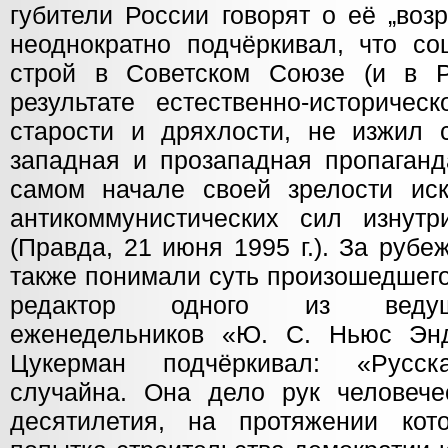
губители России говорят о её „воз
неоднократно подчёркивал, что со
строй в Советском Союзе (и в Р
результате естественно-историчес
старости и дряхлости, не изжил с
западная и прозападная пропаганд
самом начале своей зрелости иск
антикоммунистических сил изнутр
(Правда, 21 июня 1995 г.). За руб
также понимали суть произошедшего
редактор одного из ведущ
еженедельников «Ю. С. Ньюс Эн
Цукерман подчёркивал: «Русс
случайна. Она дело рук человечес
десятилетия, на протяжении кот