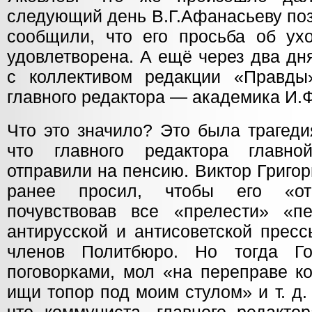
следующий день В.Г.Афанасьеву по
сообщили, что его просьба об ух
удовлетворена. А ещё через два дн
с коллективом редакции «Правды
главного редактора — академика И.
Что это значило? Это была трагеди
что главного редактора главно
отправили на пенсию. Виктор Григо
ранее просил, чтобы его «от
почувствовав все «прелести» «пе
антирусской и антисоветской пресс
членов Политбюро. Но тогда Го
поговорками, мол «на переправе к
ищи топор под моим стулом» и т. д.