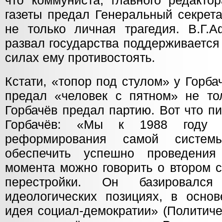
что коммуниста, главного редакто
газеты предал Генеральный секрета
не только личная трагедия. В.Г.А
развал государства поддерживается 
силах ему противостоять.
Кстати, «топор под стулом» у Горба
предал «человек с пятном» не тол
Горбачёв предал партию. Вот что п
Горбачёв: «Мы к 1988 году о
реформирования самой сист
обеспечить успешно проведени
момента можно говорить о втором 
перестройки. Он базировал
идеологических позициях, в осно
идея социал-демократии» (Политиче