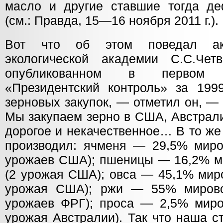
масло и другие ставшие тогда д
(см.: Правда, 15—16 ноября 2011 г.).
Вот что об этом поведал ака
экологической академии С.С.Чет
опубликованном в первом
«Президентский контроль» за 199
зерновых закупок, — отметил он, —
Мы закупаем зерно в США, Австрали
дорогое и некачественное… В то же
производил: ячменя — 29,5% миров
урожаев США); пшеницы — 16,2% ми
(2 урожая США); овса — 45,1% миро
урожая США); ржи — 55% мировог
урожаев ФРГ); проса — 2,5% миров
урожая Австралии). Так что наша с