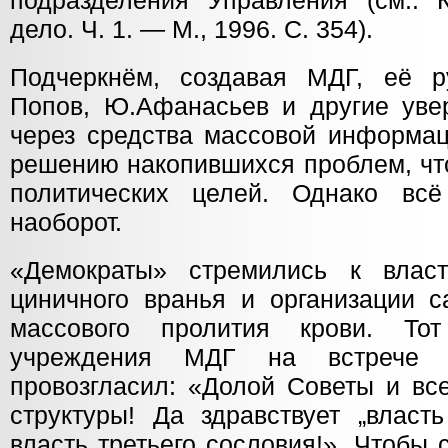
подразделения Управления (см.: 
дело. Ч. 1. — М., 1996. С. 354).
Подчеркнём, создавая МДГ, её р
Попов, Ю.Афанасьев и другие уве
через средства массовой информац
решению накопившихся проблем, чт
политических целей. Однако вс
наоборот.
«Демократы» стремились к влас
циничного вранья и организации с
массового пролития крови. Т
учреждения МДГ на встрече 
провозгласил: «Долой Советы и вс
структуры! Да здравствует „влас
власть третьего сословия!». Чтобы