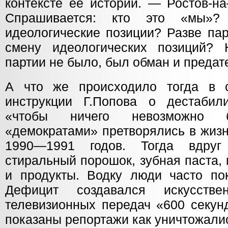
контексте её истории. — Ростов-на
Спрашивается: кто это «мы»?
идеологические позиции? Разве па
смену идеологических позиций? 
партии не было, был обман и предат
А что же происходило тогда в с
инструкции Г.Попова о дестабил
«чтобы ничего невозможно б
«демократами» претворялись в жиз
1990—1991 годов. Тогда вдруг
стиральный порошок, зубная паста,
и продукты. Водку люди часто по
Дефицит создавался искусств
телевизионных передач «600 секунд
показаны репортажи как уничтожали