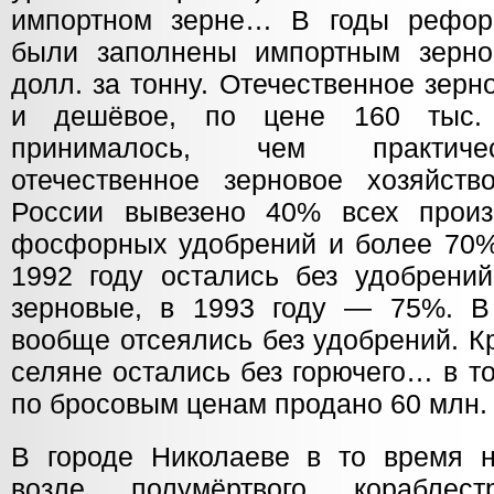
импортном зерне… В годы рефор
были заполнены импортным зерн
долл. за тонну. Отечественное зерн
и дешёвое, по цене 160 тыс.
принималось, чем практиче
отечественное зерновое хозяйст
России вывезено 40% всех произ
фосфорных удобрений и более 70% 
1992 году остались без удобрен
зерновые, в 1993 году — 75%. В
вообще отсеялись без удобрений. Кр
селяне остались без горючего… в т
по бросовым ценам продано 60 млн. 
В городе Николаеве в то время 
возле полумёртвого кораблест