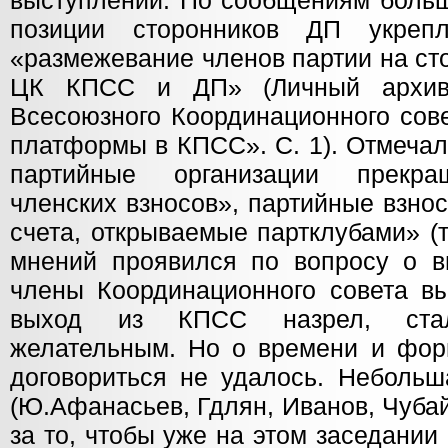
выступлений. По сообщениям больш
позиции сторонников ДП укрепл
«размежевание членов партии на с
ЦК КПСС и ДП» (Личный архив 
Всесоюзного Координационного сов
платформы в КПСС». С. 1). Отмечал
партийные организации прекра
членских взносов», партийные взно
счета, открываемые партклубами» (т
мнений проявился по вопросу о 
члены Координационного совета вы
выход из КПСС назрел, ста
желательным. Но о времени и фо
договориться не удалось. Небольш
(Ю.Афанасьев, Гдлян, Иванов, Чуба
за то, чтобы уже на этом заседании