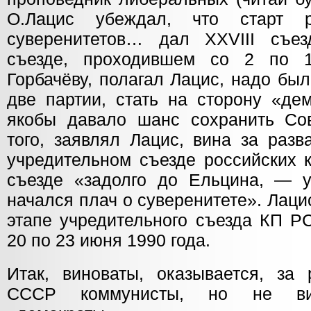
О.Лацис убеждал, что старт 
суверенитетов… дал XXVIII съе
съезде, проходившем со 2 по 
Горбачёву, полагал Лацис, надо бы
две партии, стать на сторону «дем
якобы давало шанс сохранить Со
того, заявлял Лацис, вина за раз
учредительном съезде российских 
съезде «задолго до Ельцина, — 
начался плач о суверенитете». Лаци
этапе учредительного съезда КП Р
20 по 23 июня 1990 года.
Итак, виноваты, оказывается, з
СССР коммунисты, но не вин