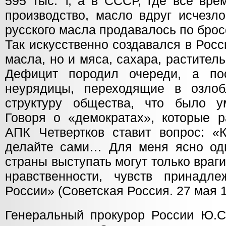
595 тыс. т, а в СССР, где всё вре
производство, масло вдруг исчезл
русского масла продавалось по бро
Так искусственно создавался в Рос
масла, но и мяса, сахара, растител
Дефицит породил очереди, а по
неурядицы, переходящие в озлоб
структуру общества, что было у
Говоря о «демократах», которые р
АПК Четвертков ставит вопрос: 
делайте сами… Для меня ясно одн
страны выступать могут только вра
нравственности, чувств принадл
России» (Cоветская Россия. 27 мая 19
Генеральный прокурор России Ю.Ск