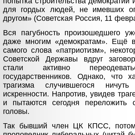
попытка строительства демократии 
для гордых людей, не имевших о
другом» (Советская Россия, 11 февра
Вся пагубность произошедшего уж
даже многим «демократам». Ещё 
самого слова «патриотизм», некот
Советской Державы вдруг загово
стали активно переодев
государственников. Однако, что х
трагизма случившегося ничут
искренности. Напротив, увидев тра
и пытаются сегодня переложить 
головы.
Так бывший член ЦК КПСС, потом
проповедник либеральных (читай б