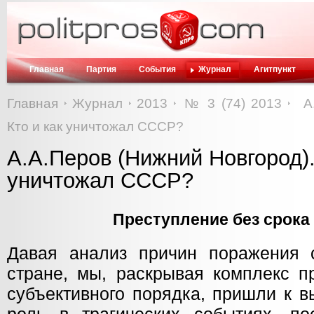
Главная
Партия
События
Журнал
Агитпункт
Главная
Журнал
2013
№ 3 (74) 2013
А
Кто и как уничтожал СССР?
А.А.Перов (Нижний Новгород).
уничтожал СССР?
Преступление без срока
Давая анализ причин поражения 
стране, мы, раскрывая комплекс п
субъективного порядка, пришли к 