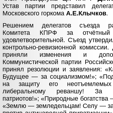
Устав партии представил делега
Московского горкома
А.Е.Клычков
.
Решением делегатов съезда ра
Комитета КПРФ за отчётный
удовлетворительной. Съезд утверд
контрольно-ревизионной комиссии.
приняли изменения и доп
Коммунистической партии Российск
принял резолюции и заявления: «К
Будущее — за социализмом!»; «Под
на защиту его неотъемлемы
либеральному реваншу! За е
патриотов!»; «Природные богатства 
«Землю — земледельцам! Селу — за