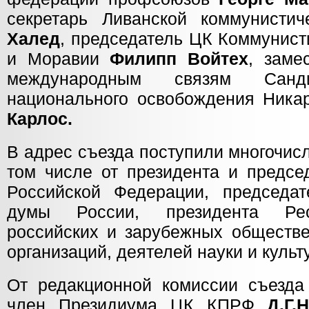
секретарь Ливанской коммунисти
Халед
, председатель ЦК Коммунист
и Моравии
Филипп Войтех
, заме
международным связям Санди
национального освобождения Ника
Карлос.
В адрес съезда поступили многочис
том числе от президента и предсе
Российской Федерации, председат
думы России, президента Рес
российских и зарубежных обществе
организаций, деятелей науки и культ
От редакционной комиссии съезда 
член Президиума ЦК КПРФ
Д.Г.