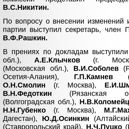
В.С.Никитин.
По вопросу о внесении изменений 
партии выступил секретарь, член
В.Ф.Рашкин.
В прениях по докладам выступил
обл.),
А.Е.Клычков
(г. Мос
(Московская обл.),
В.И.Соболев
(Р
Осетия-Алания),
Г.П.Камнев
(Пе
О.Н.Смолин
(г. Москва),
Е.И.Ш
В.Н.Федоткин
(Рязанская о
(Волгоградская обл.),
Н.В.Коломей
Н.Н.Губенко
(г. Москва),
М.Г.Ма
Дагестан),
Ю.Д.Осинкин
(Алтайски
(Ставропольский край),
Н.Ч.Пуцко
(