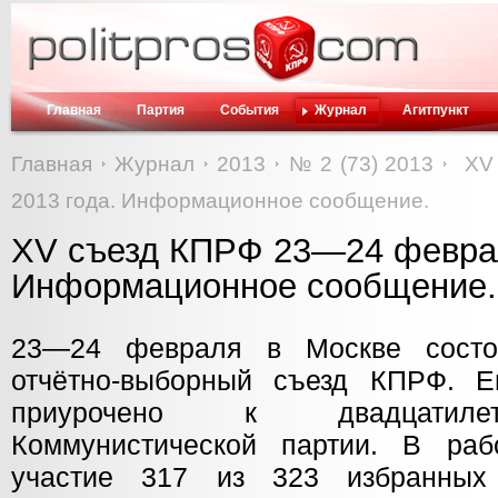
Главная
Партия
События
Журнал
Агитпункт
Главная
Журнал
2013
№ 2 (73) 2013
ХV
2013 года. Информационное сообщение.
ХV съезд КПРФ 23—24 феврал
Информационное сообщение.
23—24 февраля в Москве состо
отчётно-выборный съезд КПРФ. Е
приурочено к двадцатиле
Коммунистической партии. В раб
участие 317 из 323 избранных