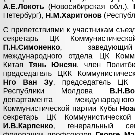
А.Е.Локоть
(Новосибирская обл.),
Петербург),
Н.М.Харитонов
(Республ
С приветствиями к участникам съез
секретарь ЦК Коммунистическ
П.Н.Симоненко
, заведующий
международного отдела ЦК Комму
Китая
Тянь Юнсян
, член Политб
председатель ЦКК Коммунистичес
Нго Ван Зу
, председатель ЦК 
Республики Молдова
В.Н.В
департамента международ
Коммунистической партии Кубы
Ноэ
секретарь ЦК Коммунистической
И.В.Карпенко
, генеральный се
федерации профсоюзов
Георге Ма