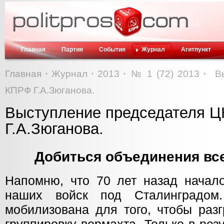
Главная
Партия
События
Журнал
Агитпункт
Главная
Журнал
2013
№ 1 (72) 2013
В
КПРФ Г.А.Зюганова.
Выступление председателя 
Г.А.Зюганова.
Добиться объединения вс
Напомню, что 70 лет назад начало
наших войск под Сталинградом
мобилизована для того, чтобы раз