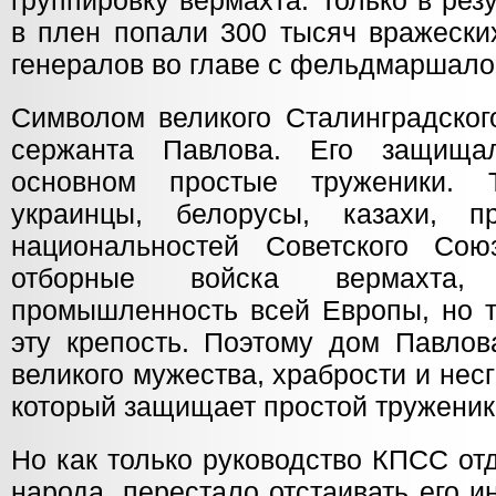
группировку вермахта. Только в рез
в плен попали 300 тысяч вражеских
генералов во главе с фельдмаршал
Символом великого Сталинградског
сержанта Павлова. Его защища
основном простые труженики. 
украинцы, белорусы, казахи, пр
национальностей Советского Сою
отборные войска вермахта,
промышленность всей Европы, но т
эту крепость. Поэтому дом Павлов
великого мужества, храбрости и несг
который защищает простой труженик
Но как только руководство КПСС от
народа, перестало отстаивать его и