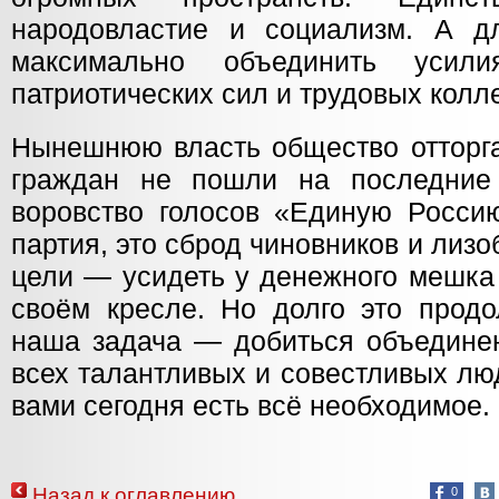
народовластие и социализм. А д
максимально объединить усил
патриотических сил и трудовых колл
Нынешнюю власть общество отторга
граждан не пошли на последние
воровство голосов «Единую Россию
партия, это сброд чиновников и лизо
цели — усидеть у денежного мешка
своём кресле. Но долго это продо
наша задача — добиться объединен
всех талантливых и совестливых люд
вами сегодня есть всё необходимое.
Назад к оглавлению
0