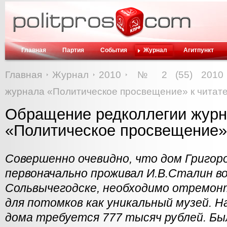
Главная
Партия
События
Журнал
Агитпункт
Главная
Журнал
2010
№ 2 (55) 2010
журнала «Политическое просвещение» к читат
Обращение редколлегии жур
«Политическое просвещение»
Совершенно очевидно, что дом Григоро
первоначально проживал И.В.Сталин во
Сольвычегодске, необходимо отремон
для потомков как уникальный музей. 
дома требуется 777 тысяч рублей. Бы