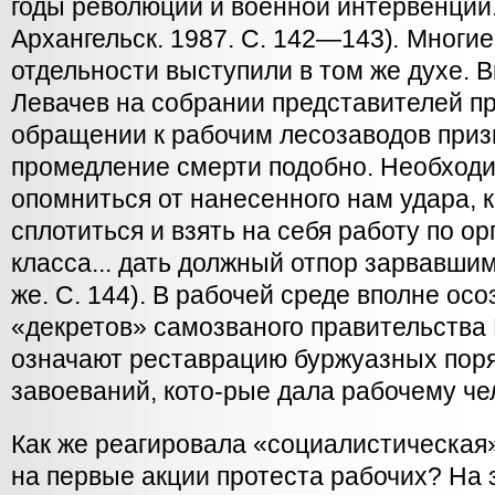
годы революции и военной интервенци
Архангельск. 1987. С. 142—143)
.
Многие
отдельности выступили в том же духе.
Левачев на собрании представителей п
обращении к рабочим лесозаводов приз
промедление смерти подобно. Необходи
опомниться от нанесенного нам удара, 
сплотиться и взять на себя работу по о
класса... дать должный отпор зарвавши
же. С. 144). В рабочей среде вполне осо
«декретов» самозваного правительства 
означают реставрацию буржуазных поря
завоеваний, кото-рые дала рабочему че
Как же реагировала «социалистическая
на первые акции протеста рабочих? На