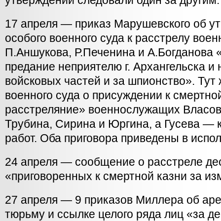
утверждении следовали один за другим:
17 апреля — приказ Марушевского об у
особого военного суда к расстрелу вое
П.Аншукова, Р.Печенина и А.Богданова 
предание неприятелю г. Архангельска и
войсковых частей и за шпионство». Тут
военного суда о присуждении к смертно
расстреляние» военнослужащих Власова
Трубина, Сирина и Юргина, а Гусева — 
работ. Оба приговора приведены в испо
24 апреля — сообщение о расстреле дес
«приговоренных к смертной казни за из
27 апреля — 9 приказов Миллера об аре
тюрьму и ссылке целого ряда лиц «за д