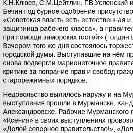
К.Н.Клюев, С.М.Цейтлин, Г.В.Успенский и
Бечин под бурное одобрение присутств
«Советская власть есть естественная и
защитница рабочего класса», а правите
при помощи заморских гостей» (Голдин В.
Вечером того же дня состоялось торже
городской думы. Выступившие на нём п
снова подвергли марионеточное правит
критике за попрание прав и свобод гра
старорежимных порядков.
Недовольство вылилось наружу и на Му
выступления прошли в Мурманске, Канд
Александровске. Рабочие Мурманского 
«Ксения» в своих выступлениях провозг
«Долой северное правительство!», «Дол