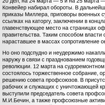
20 дел, на 24 марта — 5 и на 25 марта — 
Конвейер набирал обороты. В дальней
приказы Миллера, приговоры военных су
ссылках на каторгу, заключении в конц
главенствующее место на страницах оф
правительства. Таким способом власти
нараставшее в массах сопротивление о
Но оно подспудно и неудержимо накапл
наружу в связи с празднованием годов
революции. 12 марта на судоремонтном
состоялось торжественное собрание, о
решению совета профсоюзов. В присутс
рабочих и служащих с уничтожающей кр
выступили председатель совета профс
М.И.Бечин, а также профсоюзные актив