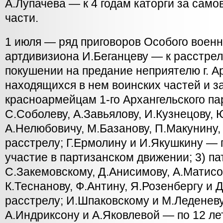
А.Лупачева — к 4 годам каторги за сам
части.
1 июля — ряд приговоров Особого военно
артдивизиона И.Беганцеву — к расстрел
покушении на предание неприятелю г. А
находящихся в нем воинских частей и з
красноармейцам 1-го Архангельского па
С.Соболеву, А.Завьялову, И.Кузнецову, 
А.Нелюбовичу, М.Базанову, П.Макунину,
расстрелу; Г.Ермолину и И.Якушкину — п
участие в партизанском движении; 3) 
С.Закемовскому, Д.Анисимову, А.Матисо
К.Теснанову, Ф.Антину, Я.Розенбергу и 
расстрелу; И.Шпаковскому и М.Леденеву
А.Индриксону и А.Яковлевой — по 12 ле