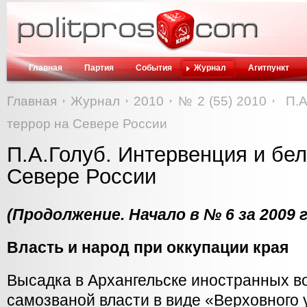
Главная
Партия
События
Журнал
Агитпункт
Главная
Журнал
2010
№ 2 (55) 2010
П.А
террор на Севере России
П.А.Голуб. Интервенция и бе
Севере России
(Продолжение. Начало в № 6 за 2009 г
Власть и народ при оккупации края
Высадка в Архангельске иностранных во
самозваной власти в виде «Верховного 