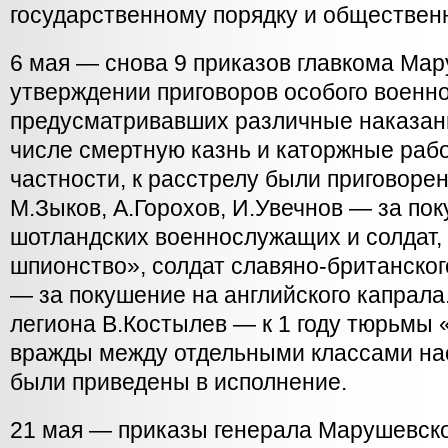
государственному порядку и обществен
6 мая — снова 9 приказов главкома Мар
утверждении приговоров особого военно
предусматривавших различные наказан
числе смертную казнь и каторжные работ
частности, к расстрелу были приговор
М.Зыков, А.Горохов, И.Увечнов — за по
шотландских военнослужащих и солдат,
шпионство», солдат славяно-британско
— за покушение на английского капрала.
легиона В.Костылев — к 1 году тюрьмы 
вражды между отдельными классами на
были приведены в исполнение.
21 мая — приказы генерала Марушевско