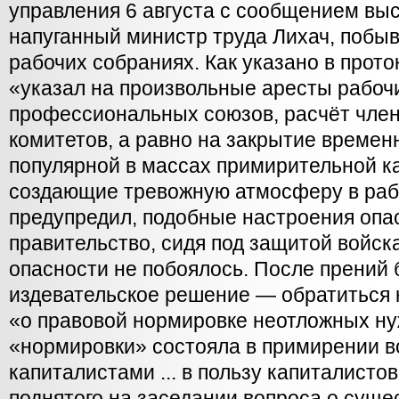
управления 6 августа с сообщением вы
напуганный министр труда Лихач, побы
рабочих собраниях. Как указано в прото
«указал на произвольные аресты рабоч
профессиональных союзов, расчёт чле
комитетов, а равно на закрытие времен
популярной в массах примирительной к
создающие тревожную атмосферу в рабо
предупредил, подобные настроения опас
правительство, сидя под защитой войск
опасности не побоялось. После прений
издевательское решение — обратиться 
«о правовой нормировке неотложных ну
«нормировки» состояла в примирении 
капиталистами ... в пользу капиталистов
поднятого на заседании вопроса о сущ