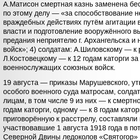
А.Матисон смертная казнь заменена бес
по этому делу — «за способствование н
враждебных действиях путём агитации в
власти и подготовление вооружённого в
предания неприятелю г. Архангельска и
войск»; 4) солдатам: А.Шиловскому — к 
Л.Костовецкому — к 12 годам каторги з
военнослужащих союзных войск.
19 августа — приказы Марушевского, у
особого военного суда матросам, солда
лицам, в том числе 9 из них — к смертн
годам каторги, одному — к 8 годам катор
приговорённую к расстрелу, составляли
участвовавшие 1 августа 1918 года в по
Северной Двины ледоколов «Святогор»