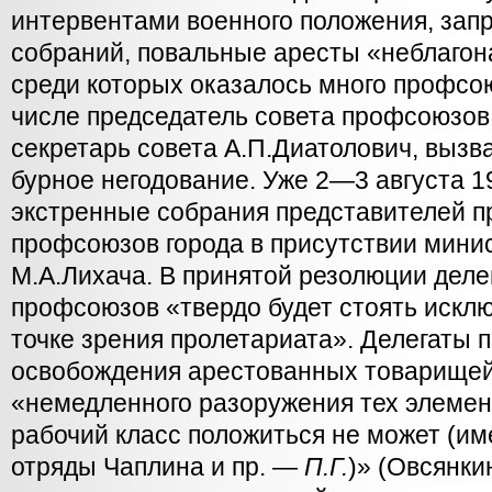
интервентами военного положения, запр
собраний, повальные аресты «неблаго
среди которых оказалось много профсою
числе председатель совета профсоюзов
секретарь совета А.П.Диатолович, вызв
бурное негодование. Уже 2—3 августа 1
экстренные собрания представителей п
профсоюзов города в присутствии мини
М.А.Лихача. В принятой резолюции деле
профсоюзов «твердо будет стоять искл
точке зрения пролетариата». Делегаты 
освобождения арестованных товарищей,
«немедленного разоружения тех элемен
рабочий класс положиться не может (им
отряды Чаплина и пр. —
П.Г.
)» (Овсянки