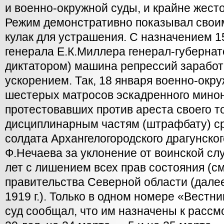
и военно-окружной суды, и крайне жест
Режим демонстративно показывал свои
кулак для устрашения. С назначением 1
генерала Е.К.Миллера генерал-губерна
диктатором) машина репрессий заработ
ускорением. Так, 18 января военно-окр
шестерых матросов эскадренного мино
протестовавших против ареста своего т
дисциплинарным частям (штрафбату) сро
солдата Архангелогородского драгунско
Ф.Нечаева за уклонение от воинской слу
лет с лишением всех прав состояния (см
правительства Северной области (дале
1919 г.). Только в одном номере «Вестн
суд сообщал, что им назначены к рассм