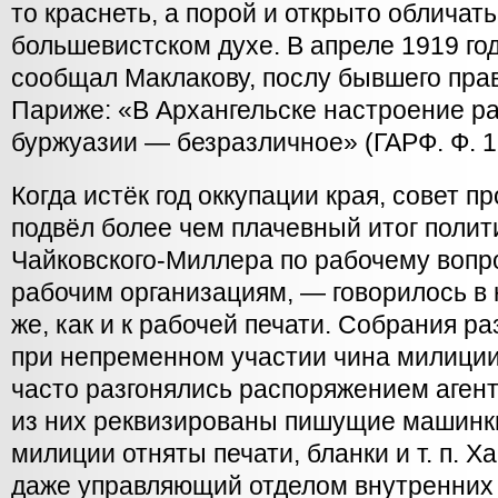
то краснеть, а порой и открыто обличать
большевистском духе. В апреле 1919 го
сообщал Маклакову, послу бывшего прав
Париже: «В Архангельске настроение р
буржуазии — безразличное» (ГАРФ. Ф. 17. 
Когда истёк год оккупации края, совет 
подвёл более чем плачевный итог полит
Чайковского-Миллера по рабочему вопр
рабочим организациям, — говорилось в 
же, как и к рабочей печати. Собрания р
при непременном участии чина милиции
часто разгонялись распоряжением агент
из них реквизированы пишущие машинки
милиции отняты печати, бланки и т. п. Х
даже управляющий отделом внутренних 