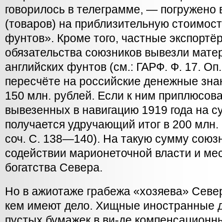
говорилось в телеграмме, — погружено
(товаров) на приблизительную стоимост
фунтов». Кроме того, частные экспортё
обязательства союзников вывезли мате
английских фунтов (см.: ГАРФ. Ф. 17. Оп. 1
пересчёте на российские денежные зна
150 млн. рублей. Если к ним приплюсова
вывезенных в навигацию 1919 года на су
получается удручающий итог в 200 млн. р
соч. С. 138—140). На такую сумму союз
содействии марионеточной власти и ме
богатства Севера.
Но в ажиотаже грабежа «хозяева» Север
кем имеют дело. Хищные иностранные 
пустых бумажек в ви-де компенсационны