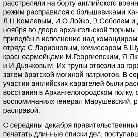
расстреляли на борту английского военн
режим расправился с большевиками Ка
Л.Н.Комлевым, И.О.Лойко, В.Соболем и 
ноября во дворе архангельской тюрьмы
приведён в исполнение над командиром
отряда С.Ларионовым, комиссаром В.Ш
красноармейцами М.Георгиевским, Я.Я
и И.Дьячковым. Их трупы отвезли за гор
затем братской могилой патриотов. В с
участии английских карателей были рас
восстания в Архангелогородском полку, 
воспоминаниях генерал Марушевский, 
расправой.
С середины декабря правительственный
печатать длинные списки дел, поступа