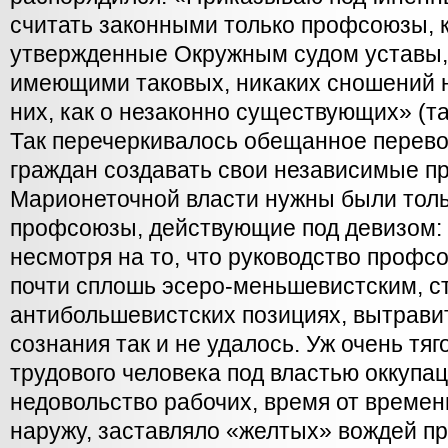
считать законными только профсоюзы, 
утвержденные Окружным судом уставы, 
имеющими таковых, никаких сношений н
них, как о незаконно существующих» (там
Так перечеркивалось обещанное перев
граждан создавать свои независимые 
Марионеточной власти нужны были тол
профсоюзы, действующие под девизом: 
несмотря на то, что руководство профс
почти сплошь эсеро-меньшевистским, с
антибольшевистских позициях, вытравит
сознания так и не удалось. Уж очень тя
трудового человека под властью оккупа
недовольство рабочих, время от време
наружу, заставляло «желтых» вождей п