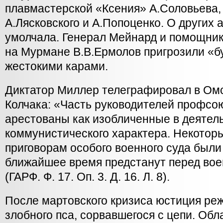
плавмастерской «Ксения» А.Соловьева,
А.Лясковского и А.Попоценко. О других 
умолчала. Генерал Мейнард и помощник
на Мурмане В.В.Ермолов пригрозили «
жестокими карами.
Диктатор Миллер телеграфировал в Омс
Колчака: «Часть руководителей профсоюз
арестованы как изобличенные в деятел
коммунистического характера. Некотор
приговорам особого военного суда были
ближайшее время предстанут перед во
(ГАРФ. Ф. 17. Оп. 3. Д. 16. Л. 8).
После мартовского кризиса юстиция р
злобного пса, сорвавшегося с цепи. Обл