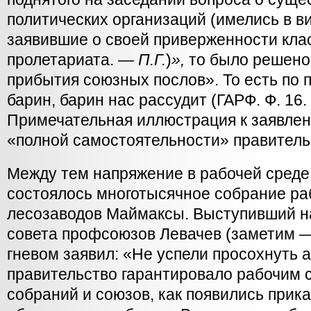
политических организаций (имелись в 
заявившие о своей приверженности кла
пролетариата.
— П.Г.
)
»,
то было решено
прибытия союзных послов». То есть по п
барин, барин нас рассудит (ГАРФ. Ф. 16. Оп
Примечательная иллюстрация к заявлен
«полной самостоятельности» правитель
Между тем напряжение в рабочей среде 
состоялось многотысячное собрание ра
лесозаводов Маймаксы. Выступивший н
совета профсоюзов Левачев (заметим —
гневом заявил: «Не успели просохнуть 
правительство гарантировало рабочим с
собраний и союзов, как появились прик