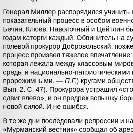
Генерал Миллер распорядился учинить
показательный процесс в особом военн
Бечин, Клюев, Наволочный и Цейтлин б
годам каторги каждый. Обвинитель на су
полевой прокурор Добровольский, позж
процесс произвел тяжелое впечатление: 
которая лежала между классовым миро
среды и национально-патриотическими 
прорежимными. —
П.Г.
) кругами общест
Вып. 2. С. 47). Прокурора устрашил «ст
сдвиг влево», и он предрёк вспышку бо
новой силой. И не ошибся.
В те же дни последовали репрессии и н
«Мурманский вестник» сообщал об арес