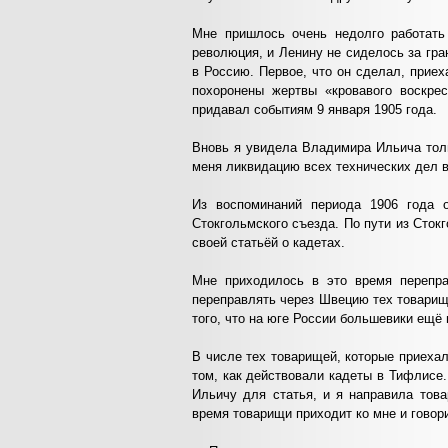
Мне пришлось очень недолго работат
революция, и Ленину не сиделось за гр
в Россию. Первое, что он сделал, прие
похоронены жертвы «кровавого воскре
придавал событиям 9 января 1905 года.
Вновь я увидела Владимира Ильича толь
меня ликвидацию всех технических дел 
Из воспоминаний периода 1906 года 
Стокгольмского съезда. По пути из Сток
своей статьёй о кадетах.
Мне приходилось в это время перепра
переправлять через Швецию тех товарище
того, что на юге России большевики ещё
В числе тех товарищей, которые приехал
том, как действовали кадеты в Тифлисе
Ильичу для статья, и я направила това
время товарищи приходит ко мне и говори