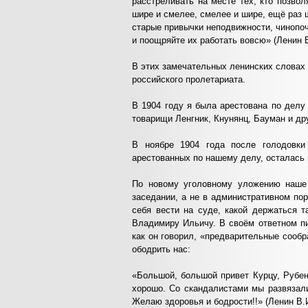
расстреливать на месте тех, кто позвол
шире и смелее, смелее и шире, ещё раз
старые привычки неподвижности, чинопо
и поощряйте их работать вовсю» (Ленин В.
В этих замечательных ленинских словах
российского пролетариата.
В 1904 году я была арестована по делу
товарищи Ленгник, Кнунянц, Бауман и др
В ноябре 1904 года после голодовки
арестованных по нашему делу, осталась 
По новому уголовному уложению наше
заседании, а не в административном пор
себя вести на суде, какой держаться 
Владимиру Ильичу. В своём ответном п
как он говорил, «предварительные сооб
ободрить нас:
«Большой, большой привет Курцу, Рубен
хорошо. Со скандалистами мы развязали
Желаю здоровья и бодрости!!» (Ленин В.И.