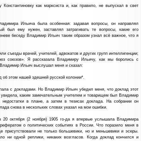
Константиновку как марксиста и, как правило, не выпускал в свет
ладимира Ильича была особенная: задавая вопросы, он направлял
ый был ему нужен, заставлял затрагивать те вопросы, какие его
еневе беседу Владимир Ильич таким образом узнал всё важное, что я
или съезды врачей, учителей, адвокатов и других групп интеллигенции;
оюз союзов». Я рассказала Владимиру Ильичу, как мы боролись с
. Владимир Ильич выслушал меня и сказал:
 об этом нашей здешней русской колонии*.
тупала с докладами. Но Владимир Ильич убедил меня, что доклад этот
я увидела, каким замечательным учителем и товарищем был Владимир
 недостатки в плане, а затем в тезисах доклада. На собрании он
лада снова в нескольких словах указал на мои ошибки.
в 20 октября (2 ноября) 1905 го-да я впервые услышала Владимира
 рефератом о политических событиях в России. Что поразило меня в
 присутствовали не только большевики, но и меньшевики и эсеры.
о ни одной реплики, никаких возгласов. Когда доклад кончился и