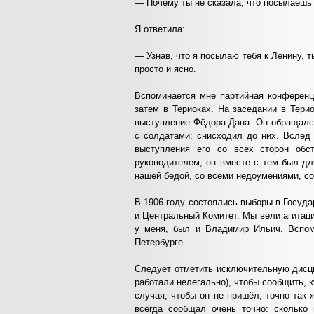
— Почему ты не сказала, что посылаешь
Я ответила:
— Узнав, что я посылаю тебя к Ленину, т
просто и ясно.
Вспоминается мне партийная конференци
затем в Териоках. На заседании в Тер
выступление Фёдора Дана. Он обращался
с солдатами: снисходил до них. Вслед
выступления его со всех сторон об
руководителем, он вместе с тем был дл
нашей бедой, со всеми недоумениями, со
В 1906 году состоялись выборы в Госуда
и Центральный Комитет. Мы вели агитаци
у меня, был и Владимир Ильич. Вспоми
Петербурге.
Следует отметить исключительную дисци
работали нелегально), чтобы сообщить, 
случая, чтобы он не пришёл, точно так
всегда сообщал очень точно: сколько