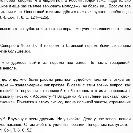
яет себе говорить, что людей нет. В России людей тьма, надо только
 шире и ещё раз смелее вербовать молодёжь,
не боясь её...
Бросьте все
читания и пр. Основывайте из молодёжи
с о т н и
кружков вперёдовцев
И. Соч. Т. 8. С. 124—125).
 выражается глубокая и страстная вера в могучие революционные силы
 Северного бюро ЦК. В то время в Таганской тюрьме были заключены
угие большевики.
 мне удалось выйти из тюрьмы под залог. Но часть товарищей,
в неволе.
 дело должно было рассматриваться судебной палатой в открытом
ядке — жандармерией, как прежде. В связи с этим возник вопрос: как
тактики? По поручению товарищей я обратилась с этими вопросами к
исьме («Письмо к Абсолюту»*) Владимир Ильич Ленин высказал свои,
ражения». Приписка к этому письму полна большой заботы, стремления
у**, Бауману и всем друзьям. Не унывайте! Дела у нас теперь пошли
сь наконец. С тактикой отступления порвали. Теперь мы наступаем...
 Соч. Т. 8. С. 52).