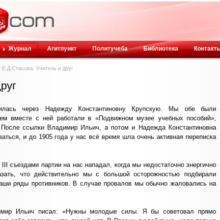
Журнал
Агитпункт
Политучеба
Библиотека
Контакт
Е.Д.Стасова. Учитель и друг
друг
лась через Надежду Константиновну Крупскую. Мы обе были
тем вместе с ней работали в «Подвижном музее учебных пособий»,
 После ссылки Владимир Ильич, а потом и Надежда Константиновна
аться, и до 1905 года у нас всё время шла очень активная переписка
 III съездами партии на нас нападал, когда мы недостаточно энергично
азать, что действительно мы с большой осторожностью подбирали
наши ряды противников. В случае провалов мы обычно жаловались на
имир Ильич писал: «Нужны молодые силы. Я бы советовал прямо