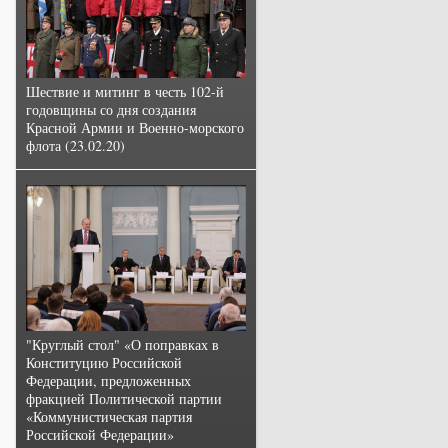
Шествие и митинг в честь 102-й
годовщины со дня создания
Красной Армии и Военно-морского
флота (23.02.20)
"Круглый стол" «О поправках в
Конституцию Российской
Федерации, предложенных
фракцией Политической партии
«Коммунистическая партия
Российской Федерации»