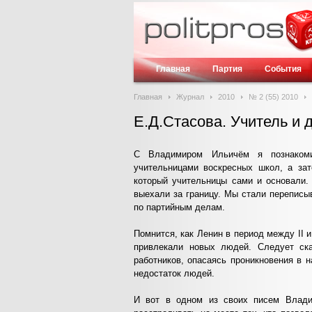
Главная
Партия
События
Главная
Журнал
2010
№ 2 (55) 2010
Е.Д.Стасова. Учитель и 
С Владимиром Ильичём я познакоми
учительницами воскресных школ, а за
который учительницы сами и основали.
выехали за границу. Мы стали переписыв
по партийным делам.
Помнится, как Ленин в период между II и
привлекали новых людей. Следует ск
работников, опасаясь проникновения в 
недостаток людей.
И вот в одном из своих писем Влад