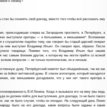
 меня к Ленину?
ы стал бы сочинять свой доклад, вместо того чтобы всё рассказать ему
я, происходившая сперва на Загородном проспекте, в Петербурге, а
иоках выступали ораторы — и большевики, и меньшевики*. Вспоминаю
 к слушателям подобно тому, как говорил бы старый царский генерал
 за ним выступил Владимир Ильич. Он говорил ярко, образно. После
ступили товарищи. Помимо того, что Владимир Ильич был нашим
я нас самым близким другом, к которо-му мы могли прийти со всякой
 всяким вопросом — не только политическим, но и личным.
рственную думу. Петербургский комитет был объединённым, так же как
ю за бойкот виттевской думы. В списке агитаторов, который находился
наю, как меньшевики досадовали, что у них нет такого оратора в
плинированность В.И.Ленина. Когда я вызывала его на явку (мы ведь
куда он должен пойти для выступления, для доклада, то не было такого
 же, как не было случая, чтобы он опоздал. На следующий день Ленин
 народу было на его докладе, какие вопросы были заданы и какие