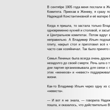
В сентябре 1905 года меня послали в Ж
Комитета. Приехав в Женеву, я сразу 
Надеждой Константиновной и её матерю 
Когда я пришла, то застала только Вла
одновременно кухней и столовой, и засып
и Центральном комитетах. Потом вдруг в
неправильно. А Владимир Ильич подошёл
плиту, накрыл стол и приготовил всё 
часто сам хозяйничал. Так было принято 
Семья Лениных была всегда очень дружн
незадолго до своей смерти. Речь шла о 
дни партия организовывала для связи с
этих «женихов» и «невест» поддерживал
жизни.
Как-то Владимир Ильич через одну из 
«невеста».
— И вот я не знала, — говорила Надеж
пошла, и оказалось, что действительно 