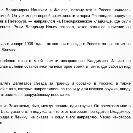
ь с Владимиром Ильичём в Женеве, потому что в России началась
аницей. Он уехал при первой возможности и через Финляндию вернулся
хав в Петербург, — направился на Преображенское кладбище, где были
сенья». Этим Владимир Ильич показал, какое большое значение он
ко в январе 1906 года, так как при отъезде в Россию он возложил на
в Женеве.
особенно живо в моей памяти возвращение Владимира Ильича со
гольма Ленин остановился на некоторое время в Ганге, где работал над
влять делегатов съезда за границу и обратно, в Россию, а также
й с юга, которые направлялись за границу для покупки оружия, ввиду
 готовились к вооружённому восстанию.
и из Закавказья, был, между прочим, один грузин. Он рассказал мне о
. Выслушав его, я подумала, что этот материал пригодится Владимиру
рища к Ленину, не сказав, к кому я его направляю. Через некоторое
т: