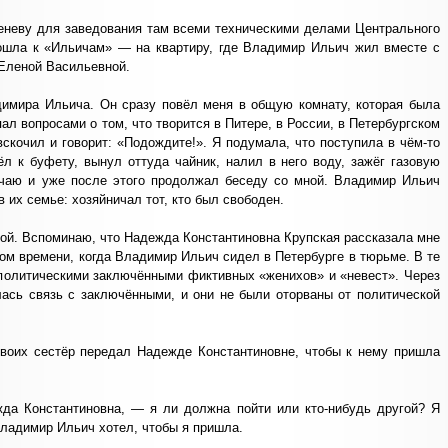
еневу для заведования там всеми техническими делами Центрального
пошла к «Ильичам» — на квартиру, где Владимир Ильич жил вместе с
Еленой Васильевной.
димира Ильича. Он сразу повёл меня в общую комнату, которая была
ал вопросами о том, что творится в Питере, в России, в Петербургском
скочил и говорит: «Подождите!». Я подумала, что поступила в чём-то
 к буфету, вынул оттуда чайник, налил в него воду, зажёг газовую
к чаю и уже после этого продолжал беседу со мной. Владимир Ильич
в их семье: хозяйничал тот, кто был свободен.
ой. Вспоминаю, что Надежда Константиновна Крупская рассказала мне
том времени, когда Владимир Ильич сидел в Петербурге в тюрьме. В те
 политическими заключёнными фиктивных «женихов» и «невест». Через
ась связь с заключёнными, и они не были оторваны от политической
своих сестёр передал Надежде Константиновне, чтобы к нему пришла
да Константиновна, — я ли должна пойти или кто-нибудь другой? Я
Владимир Ильич хотел, чтобы я пришла.