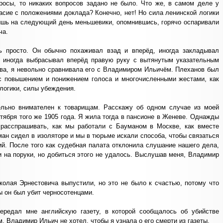
росы, то никаких вопросов задано не было. Что же, в самом деле у
асие с положениями доклада? Конечно, нет! Но сила ленинской логики
Лишь на следующий день меньшевики, опомнившись, горячо оспаривали
ча.
 просто. Он обычно похаживал взад и вперёд, иногда закладывал
 иногда выбрасывал вперёд правую руку с вытянутым указательным
ва, я невольно сравнивала его с Владимиром Ильичём. Плеханов был
 с повышением и понижением голоса и многочисленными жестами, как
 логики, силы убеждения.
льно внимателен к товарищам. Расскажу об одном случае из моей
тября того же 1905 года. Я жила тогда в пансионе в Женеве. Однажды
расспрашивать, как мы работали с Бауманом в Москве, как вместе
ман сидел в изоляторе и мы в тюрьме искали способа, чтобы связаться
ий. После того как судебная палата отклонила слушание нашего дела,
 на поруки, но добиться этого не удалось. Выслушав меня, Владимир
олая Эрнестовича выпустили, но это не было к счастью, потому что
ы он был убит черносотенцами.
ередал мне английскую газету, в которой сообщалось об убийстве
, Владимир Ильич не хотел, чтобы я узнала о его смерти из газеты.