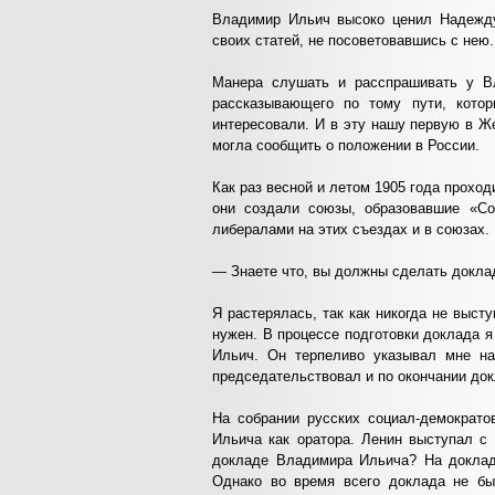
Владимир Ильич высоко ценил Надежду 
своих статей, не посоветовавшись с нею.
Манера слушать и расспрашивать у В
рассказывающего по тому пути, котор
интересовали. И в эту нашу первую в Ж
могла сообщить о положении в России.
Как раз весной и летом 1905 года проход
они создали союзы, образовавшие «С
либералами на этих съездах и в союзах
— Знаете что, вы должны сделать доклад
Я растерялась, так как никогда не выс
нужен. В процессе подготовки доклада 
Ильич. Он терпеливо указывал мне на
председательствовал и по окончании док
На собрании русских социал-демократо
Ильича как оратора. Ленин выступал с
докладе Владимира Ильича? На докладе
Однако во время всего доклада не был