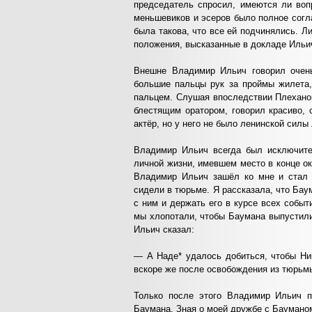
председатель спросил, имеются ли воп
меньшевиков и эсеров было полное согл
была такова, что все ей подчинялись. 
положения, высказанные в докладе Ильи
Внешне Владимир Ильич говорил очень
большие пальцы рук за проймы жилета,
пальцем. Слушая впоследствии Плехано
блестящим оратором, говорил красиво,
актёр, но у него не было ленинской силы
Владимир Ильич всегда был исключите
личной жизни, имевшем место в конце ок
Владимир Ильич зашёл ко мне и стал 
сидели в тюрьме. Я рассказала, что Бау
с ним и держать его в курсе всех событ
мы хлопотали, чтобы Баумана выпустили
Ильич сказал:
— А Наде* удалось добиться, чтобы Ник
вскоре же после освобождения из тюрьм
Только после этого Владимир Ильич п
Баумана. Зная о моей дружбе с Бауманом