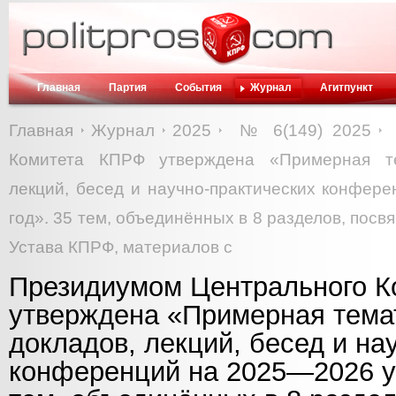
Главная
Партия
События
Журнал
Агитпункт
Главная
Журнал
2025
№ 6(149) 2025
Комитета КПРФ утверждена «Примерная те
лекций, бесед и научно-практических конфер
год». 35 тем, объединённых в 8 разделов, по
Устава КПРФ, материалов с
Президиумом Центрального 
утверждена «Примерная темат
докладов, лекций, бесед и на
конференций на 2025—2026 у