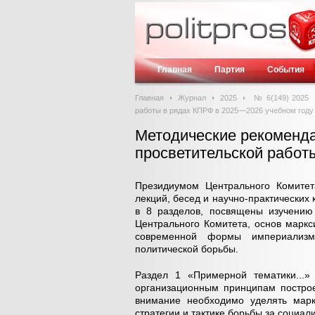
Главная
Партия
События
Главная
Журнал
2025
№ 6(149) 2025
работы в рядах КПРФ в 2025—2026 учебном году
Методические рекоменда
просветительской работ
Президиумом Центрального Комитет
лекций, бесед и научно-практически
в 8 разделов, посвящены изучению
Центрального Комитета, основ маркс
современной формы империализма
политической борьбы.
Раздел 1 «Примерной тематики...
организационным принципам построе
внимание необходимо уделять марк
стратегии и тактике борьбы за соци