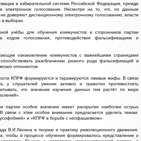
овации в избирательной системе Российской Федерации, прежде
е электронное голосование. Несмотря на то, что, по данным
 не доверяют дистанционному электронному голосованию, власти
 в выборах.
йной учёбы для обучения коммунистов и сторонников партии
а ходом голосования, противодействия фальсификациям и
гающие ознакомление коммунистов с важнейшими страницами
 способствовать разоблачению разного рода фальсификаций в
еских оппонентов.
ьности КПРФ формируются и тиражируются лживые мифы. В связи
ь у слушателей умение активно и грамотно противостоять
читывать, что значение изучения данных тем растёт по мере
колений».
ии партии особое значение имеет раскрытие наиболее острых
 В связи с этим особое внимание предлагается уделить темам:
русофобией» и «КПРФ в борьбе с неофашизмом».
ада В.И.Ленина в теорию и практику революционного движения.
ак, чтобы в процессе обучения формировалось представление о