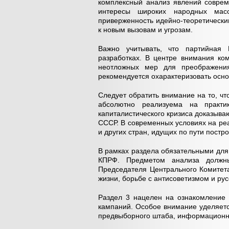
комплексный анализ явлений совреме
интересы широких народных мас
приверженность идейно-теоретически
к новым вызовам и угрозам.
Важно учитывать, что партийная
разработках. В центре внимания ко
неотложных мер для преображени
рекомендуется охарактеризовать осно
Следует обратить внимание на то, ч
абсолютно реализуема на практ
капиталистического кризиса доказыв
СССР. В современных условиях на ре
и других стран, идущих по пути пост
В рамках раздела обязательными для
КПРФ. Предметом анализа должн
Председателя Центрального Комитет
жизни, борьбе с антисоветизмом и р
Раздел 3 нацелен на ознакомление 
кампаний. Особое внимание уделяетс
предвыборного штаба, информационн