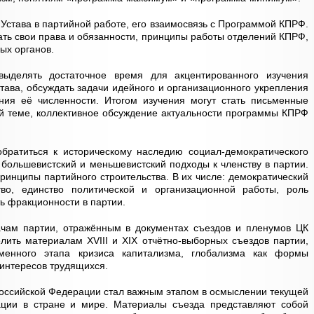
 Устава в партийной работе, его взаимосвязь с Программой КПРФ.
ать свои права и обязанности, принципы работы отделений КПРФ,
ых органов.
ыделять достаточное время для акцентированного изучения
ава, обсуждать задачи идейного и организационного укрепления
ения её численности. Итогом изучения могут стать письменные
ой теме, коллективное обсуждение актуальности программы КПРФ
братиться к историческому наследию социал-демократического
 большевистский и меньшевистский подходы к членству в партии.
ринципы партийного строительства. В их числе: демократический
тво, единство политической и организационной работы, роль
ть фракционности в партии.
чам партии, отражённым в документах съездов и пленумов ЦК
ить материалам XVIII и XIX отчётно-выборных съездов партии,
енного этапа кризиса капитализма, глобализма как формы
интересов трудящихся.
Российской Федерации стал важным этапом в осмыслении текущей
ации в стране и мире. Материалы съезда представляют собой