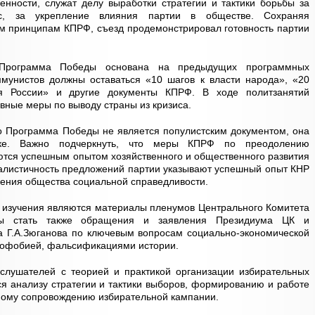
нности, служат делу выработки стратегии и тактики борьбы за
с, за укрепление влияния партии в обществе. Сохраняя
м принципам КПРФ, съезд продемонстрировал готовность партии
 Программа Победы основана на предыдущих программных
ммунистов должны оставаться «10 шагов к власти народа», «20
я России» и другие документы КПРФ. В ходе политзанятий
вные меры по выводу страны из кризиса.
то Программа Победы не является популистским документом, она
ике. Важно подчеркнуть, что меры КПРФ по преодолению
аются успешным опытом хозяйственного и общественного развития
алистичность предложений партии указывают успешный опыт КНР
роения общества социальной справедливости.
 изучения являются материалы пленумов Центрального Комитета
ы стать также обращения и заявления Президиума ЦК и
а Г.А.Зюганова по ключевым вопросам социально-экономической
усофобией, фальсификациями истории.
слушателей с теорией и практикой организации избирательных
я анализу стратегии и тактики выборов, формированию и работе
ому сопровождению избирательной кампании.