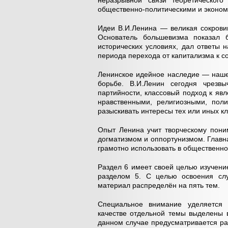
неразрывной связи теоретического
общественно-политическими и эконом
Идеи В.И.Ленина — великая сокрови
Основатель большевизма показал б
исторических условиях, дал ответы 
периода перехода от капитализма к с
Ленинское идейное наследие — наше
борьбе. В.И.Ленин сегодня чрезвы
партийности, классовый подход к яв
нравственными, религиозными, пол
разыскивать интересы тех или иных кл
Опыт Ленина учит творческому пони
догматизмом и оппортунизмом. Главная
грамотно использовать в общественно
Раздел 6 имеет своей целью изучени
разделом 5. С целью освоения слу
материал распределён на пять тем.
Специальное внимание уделяется и
качестве отдельной темы выделены 
данном случае предусматривается ра