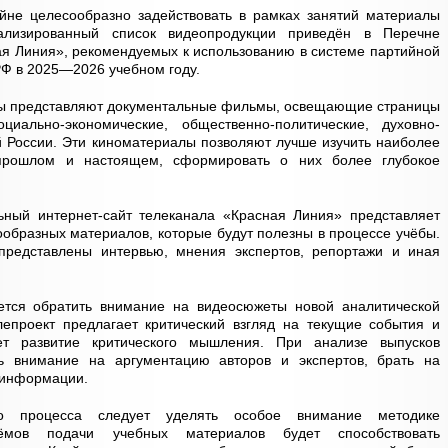
йне целесообразно задействовать в рамках занятий материалы
ализированный список видеопродукции приведён в Перечне
я Линия», рекомендуемых к использованию в системе партийной
РФ в 2025—2026 учебном году.
бы представляют документальные фильмы, освещающие страницы
ально-экономические, общественно-политические, духовно-
 России. Эти киноматериалы позволяют лучше изучить наиболее
прошлом и настоящем, сформировать о них более глубокое
ьный интернет-сайт телеканала «Красная Линия» представляет
образных материалов, которые будут полезны в процессе учёбы.
представлены интервью, мнения экспертов, репортажи и иная
ется обратить внимание на видеосюжеты новой аналитической
епроект предлагает критический взгляд на текущие события и
ет развитие критического мышления. При анализе выпусков
 внимание на аргументацию авторов и экспертов, брать на
 информации.
го процесса следует уделять особое внимание методике
иёмов подачи учебных материалов будет способствовать