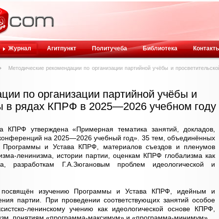
Журнал
Агитпункт
Политучеба
Библиотека
Контакт
Методические рекомендации по организации партийной учёбы и просветительско
ции по организации партийной учёбы и
ы в рядах КПРФ в 2025—2026 учебном году
а КПРФ утверждена «Примерная тематика занятий, докладов,
х конференций на 2025—2026 учебный год». 35 тем, объединённых
 Программы и Устава КПРФ, материалов съездов и пленумов
изма-ленинизма, истории партии, оценкам КПРФ глобализма как
, разработкам Г.А.Зюгановым проблем идеологической и
» посвящён изучению Программы и Устава КПРФ, идейным и
ния партии. При проведении соответствующих занятий особое
систско-ленинскому учению как идеологической основе КПРФ,
ализм, понятиям «программа-максимум» и «программа-минимум».