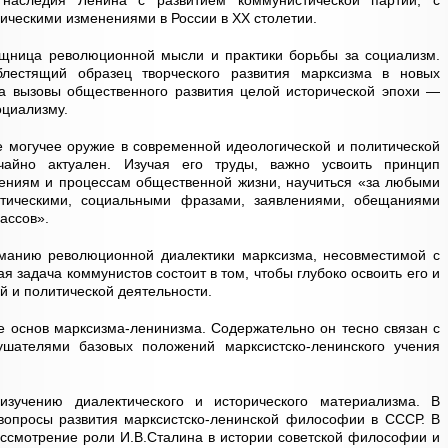
 наследия Ленина с развитием коммунистической партии, с
ическими изменениями в России в ХХ столетии.
щница революционной мысли и практики борьбы за социализм.
лестящий образец творческого развития марксизма в новых
на вызовы общественного развития целой исторической эпохи —
оциализму.
 могучее оружие в современной идеологической и политической
чайно актуален. Изучая его труды, важно усвоить принцип
лениям и процессам общественной жизни, научиться «за любыми
итическими, социальными фразами, заявлениями, обещаниями
ассов».
манию революционной диалектики марксизма, несовместимой с
 задача коммунистов состоит в том, чтобы глубоко освоить его и
й и политической деятельности.
е основ марксизма-ленинизма. Содержательно он тесно связан с
шателями базовых положений марксистско-ленинского учения
зучению диалектического и исторического материализма. В
вопросы развития марксистско-ленинской философии в СССР. В
ссмотрение роли И.В.Сталина в истории советской философии и