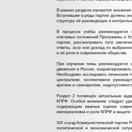
В рамках раздела изучается значение
Вступившие в ряды партии должны зн
структуру её руководящих и контрольн
В процессе учёбы рекомендуется в
ключевых положений Программы и Уст
партии, рассматривать пути увелич
ответы, эссе или доклад по выбранн
и её роли в современном обществе.
При изучении темы рекомендуется о
движения в России, охарактеризовать
Необходимо исследовать ленинские п
централизм, коллективное руководс
критики и самокритики, недопустимос
Раздел 2 посвящён актуальным зада
КПРФ. Особое внимание следует удел
содержащим важные оценки соврем
империализма и роли КПРФ в защите 
XIX съезд Коммунистической партии 
политической и экономической ситу