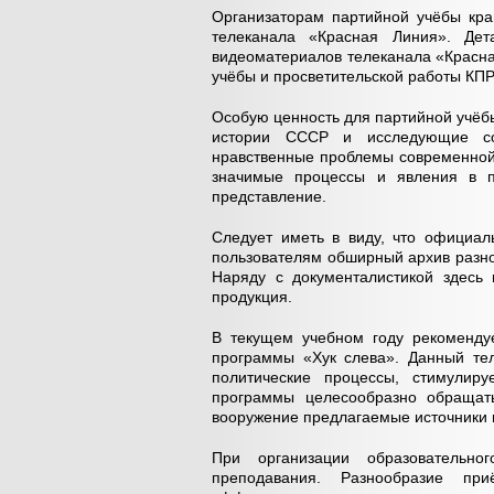
Организаторам партийной учёбы кра
телеканала «Красная Линия». Дет
видеоматериалов телеканала «Красна
учёбы и просветительской работы КП
Особую ценность для партийной учё
истории СССР и исследующие соци
нравственные проблемы современной
значимые процессы и явления в 
представление.
Следует иметь в виду, что официал
пользователям обширный архив разно
Наряду с документалистикой здесь 
продукция.
В текущем учебном году рекоменду
программы «Хук слева». Данный тел
политические процессы, стимулиру
программы целесообразно обращать
вооружение предлагаемые источники
При организации образовательно
преподавания. Разнообразие пр