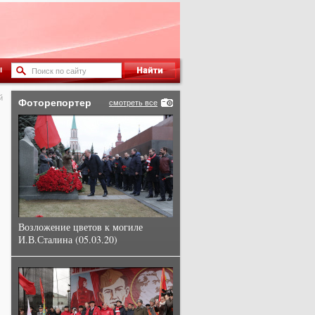
ы
й
Фоторепортер
смотреть все
Возложение цветов к могиле
И.В.Сталина (05.03.20)