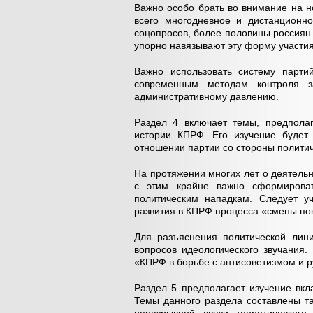
Важно особо брать во внимание на н
всего многодневное и дистанционно
соцопросов, более половины россиян
упорно навязывают эту форму участия
Важно использовать систему парти
современным методам контроля з
административному давлению.
Раздел 4 включает темы, предпола
истории КПРФ. Его изучение будет
отношении партии со стороны политич
На протяжении многих лет о деятел
с этим крайне важно сформироват
политическим нападкам. Следует у
развития в КПРФ процесса «смены по
Для разъяснения политической лин
вопросов идеологического звучания.
«КПРФ в борьбе с антисоветизмом и 
Раздел 5 предполагает изучение вкл
Темы данного раздела составлены т