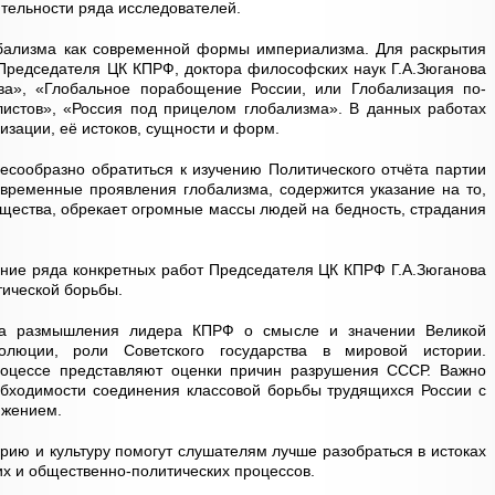
тельности ряда исследователей.
обализма как современной формы империализма. Для раскрытия
Председателя ЦК КПРФ, доктора философских наук Г.А.Зюганова
ва», «Глобальное порабощение России, или Глобализация по-
листов», «Россия под прицелом глобализма». В данных работах
изации, её истоков, сущности и форм.
есообразно обратиться к изучению Политического отчёта партии
временные проявления глобализма, содержится указание на то,
бщества, обрекает огромные массы людей на бедность, страдания
ение ряда конкретных работ Председателя ЦК КПРФ Г.А.Зюганова
тической борьбы.
на размышления лидера КПРФ о смысле и значении Великой
волюции, роли Советского государства в мировой истории.
роцессе представляют оценки причин разрушения СССР. Важно
обходимости соединения классовой борьбы трудящихся России с
ижением.
орию и культуру помогут слушателям лучше разобраться в истоках
х и общественно-политических процессов.