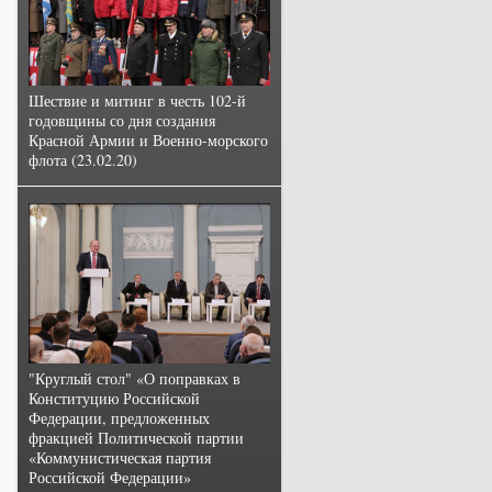
Шествие и митинг в честь 102-й
годовщины со дня создания
Красной Армии и Военно-морского
флота (23.02.20)
"Круглый стол" «О поправках в
Конституцию Российской
Федерации, предложенных
фракцией Политической партии
«Коммунистическая партия
Российской Федерации»