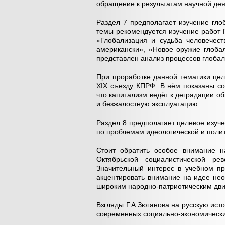
обращение к результатам научной дея
Раздел 7 предполагает изучение гл
темы рекомендуется изучение работ 
«Глобализация и судьба человечест
американски», «Новое оружие глоба
представлен анализ процессов глобал
При проработке данной тематики цел
XIX съезду КПРФ. В нём показаны со
что капитализм ведёт к деградации о
и безжалостную эксплуатацию.
Раздел 8 предполагает целевое изуч
по проблемам идеологической и поли
Стоит обратить особое внимание 
Октябрьской социалистической ре
Значительный интерес в учебном п
акцентировать внимание на идее не
широким народно-патриотическим дв
Взгляды Г.А.Зюганова на русскую ист
современных социально-экономически