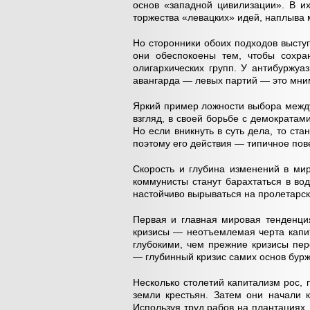
основ «западной цивилизации». В и
торжества «левацких» идей, наплыва 
Но сторонники обоих подходов высту
они обеспокоены тем, чтобы сохра
олигархических групп. У антибуржуа
авангарда — левых партий — это мни
Яркий пример ложности выбора межд
взгляд, в своей борьбе с демократам
Но если вникнуть в суть дела, то ст
поэтому его действия — типичное по
Скорость и глубина изменений в мир
коммунисты станут барахтаться в во
настойчиво вырываться на пролетарс
Первая и главная мировая тенденци
кризисы — неотъемлемая черта капит
глубокими, чем прежние кризисы пе
— глубинный кризис самих основ бур
Несколько столетий капитализм рос,
земли крестьян. Затем они начали 
Используя труд рабов на плантациях