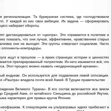
я регионализация. Та буржуазная система, где господствовали
упп. У каждой из них свои амбиции. Их задача — сформировать
оцесс набирает обороты.
ят дистанцироваться от «центра». Это отражается в политике и
но показать, что они лучше, эффективнее, нравственнее старых
тализма они не выходят. Эти группы отвергают социализм. Часто
их оппоненты-компрадоры.
руги ищут в прошлом — в ярких страницах истории и ценностях
мается препарированный патриотизм. Из него изымается всё, что
са. Этот процесс можно назвать «модернизацией архаики».
ный индуизм. Он используется для подавления левой оппозиции.
ая «Раштра» владела почти всей Азией. В Турции правительство
рождении Великого Турана». В его состав включаются все земли
о Средней Азии, от китайского Синьцзяна до российской Якутии,
ьма характерен для правых кругов Японии.
т неофашизм. К спекуляциям на ультраправых идеях прибегают и