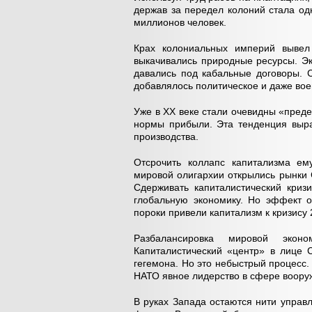
держав за передел колоний стала од
миллионов человек.
Крах колониальных империй вывел
выкачивались природные ресурсы. Э
давались под кабальные договоры. 
добавлялось политическое и даже вое
Уже в XX веке стали очевидны «преде
нормы прибыли. Эта тенденция выра
производства.
Отсрочить коллапс капитализма ем
мировой олигархии открылись рынки 
Сдерживать капиталистический криз
глобальную экономику. Но эффект 
пороки привели капитализм к кризису 
Разбалансировка мировой эконо
Капиталистический «центр» в лице 
гегемона. Но это небыстрый процесс.
НАТО явное лидерство в сфере воору
В руках Запада остаются нити упра