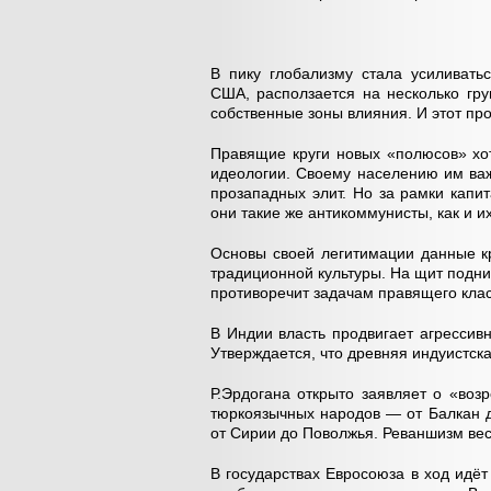
В пику глобализму стала усиливатьс
США, расползается на несколько гр
собственные зоны влияния. И этот пр
Правящие круги новых «полюсов» хот
идеологии. Своему населению им важ
прозападных элит. Но за рамки капи
они такие же антикоммунисты, как и 
Основы своей легитимации данные к
традиционной культуры. На щит подни
противоречит задачам правящего клас
В Индии власть продвигает агрессив
Утверждается, что древняя индуистск
Р.Эрдогана открыто заявляет о «воз
тюркоязычных народов — от Балкан д
от Сирии до Поволжья. Реваншизм вес
В государствах Евросоюза в ход идё