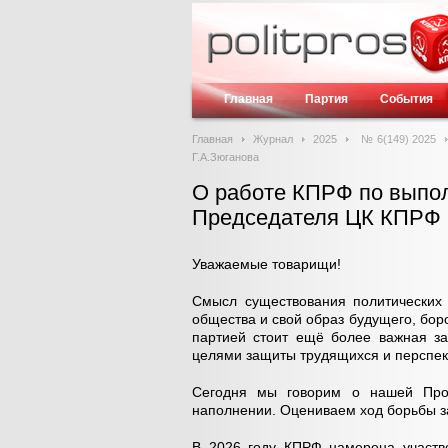
Главная
Партия
События
Главная
Журнал
2025
№ 6(149) 2025
Г.А.Зюганова
О работе КПРФ по выпо
Председателя ЦК КПРФ 
Уважаемые товарищи!
Смысл существования политических 
общества и свой образ будущего, боро
партией стоит ещё более важная за
целями защиты трудящихся и перспек
Сегодня мы говорим о нашей Про
наполнении. Оцениваем ход борьбы з
В 2026 году КПРФ намерена участво