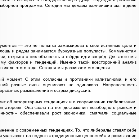
выборной программе. Сегодня мы делаем важнейший шаг в деле
ументов — это не попытка замаскировать свои истинные цели и
плошь и рядом занимаются буржуазные популисты. Коммунистам
чи, открыто о них объявлять и твёрдо идти вперёд. Для этого мы
му факторов и тенденций. Именно такой всесторонний анализ
в июле этого года. Сегодня мы развиваем его оценки.
й момент. С этим согласны и противники капитализма, и его
ений разные силы оценивают не одинаково. Направленность
ерьёзных размышлений и острых дискуссий.
рит об авторитарных тенденциях и о сворачивании глобализации.
диктаторов». Она свела на нет достижения «свободного рынка» и
нности» обеспечивали рост экономики, смягчали социальные
мнение о современных тенденциях. То, что либералы ставят себе
Они указывают на подрыв «традиционных ценностей» и размывание