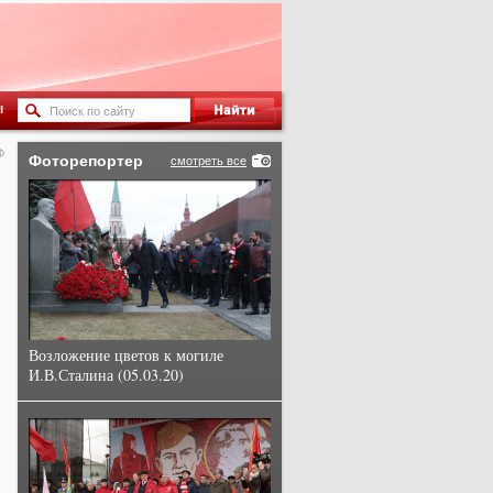
ы
Ф
Фоторепортер
смотреть все
Возложение цветов к могиле
И.В.Сталина (05.03.20)