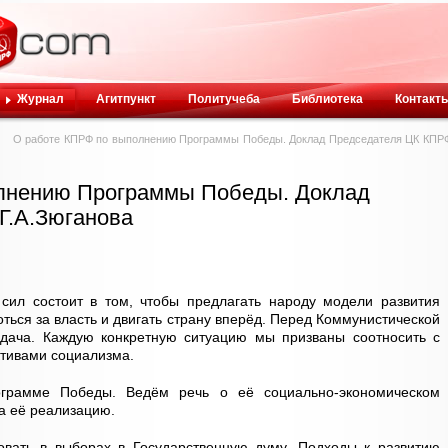
Журнал
Агитпункт
Политучеба
Библиотека
Контакт
О работе КПРФ по выполнению Программы Победы. Доклад Председателя ЦК КПР
лнению Программы Победы. Доклад
Г.А.Зюганова
сил состоит в том, чтобы предлагать народу модели развития
ться за власть и двигать страну вперёд. Перед Коммунистической
дача. Каждую конкретную ситуацию мы призваны соотносить с
тивами социализма.
грамме Победы. Ведём речь о её социально-экономическом
а её реализацию.
вать в выборах в Государственную думу. Подходы к развитию