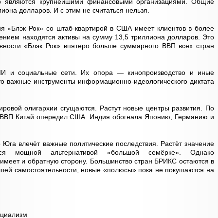
р являются крупнейшими финансовыми организациями. Общие
иона долларов. И с этим не считаться нельзя.
я «Блэк Рок» со штаб-квартирой в США имеет клиентов в более
лением находятся активы на сумму 13,5 триллиона долларов. Это
жности «Блэк Рок» впятеро больше суммарного ВВП всех стран
И и социальные сети. Их опора — кинопроизводство и иные
то важные инструменты информационно-идеологического диктата
мировой олигархии сгущаются. Растут новые центры развития. По
и ВВП Китай опередил США. Индия обогнала Японию, Германию и
 Юга влечёт важные политические последствия. Растёт значение
 мощной альтернативой «большой семёрке». Однако
меет и обратную сторону. Большинство стран БРИКС остаются в
ьшей самостоятельности, новые «полюсы» пока не покушаются на
оциализм