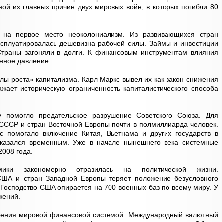
ной из главных причин двух мировых войн, в которых погибли 80
 на первое место неоколониализм. Из развивающихся стран
ксплуатировалась дешевизна рабочей силы. Займы и инвестиции
Страны загоняли в долги. К финансовым инструментам влияния
нное давление.
лы роста» капитализма. Карл Маркс вывел их как закон снижения
жает историческую ограниченность капиталистического способа
у помогло предательское разрушение Советского Союза. Для
СССР и стран Восточной Европы почти в полмиллиарда человек.
ис помогало включение Китая, Вьетнама и других государств в
оказался временным. Уже в начале нынешнего века системные
2008 года.
мики закономерно отразилась на политической жизни.
США и стран Западной Европы теряет положение безусловного
 Господство США опирается на 700 военных баз по всему миру. У
жений.
вления мировой финансовой системой. Международный валютный