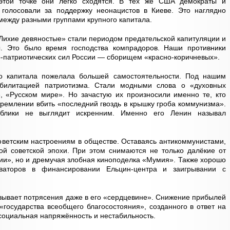
этой точке они легко сходятся. В тех же США демократы и
голосовали за поддержку неонацистов в Киеве. Это наглядно
между разными группами крупного капитала.
«Лихие девяностые» стали периодом предательской капитуляции и
. Это было время господства компрадоров. Наши противники
патриотических сил России — сборищем «красно-коричневых».
го капитала пожелала большей самостоятельности. Под нашим
билитацией патриотизма. Стали модными слова о «духовных
, «Русском мире». Но зачастую их произносили именно те, кто
тремлении вбить «последний гвоздь в крышку гроба коммунизма».
ублики не выглядит искренним. Именно его Ленин называл
советским настроениям в обществе. Оставаясь антикоммунистами,
ой советской эпохи. При этом снимаются не только далёкие от
ии», но и дремучая злобная киноподелка «Мумия». Также хорошо
ваторов в финансировании Ельцин-центра и заигрывании с
зывает потрясения даже в его «сердцевине». Снижение прибылей
«государства всеобщего благосостояния», созданного в ответ на
социальная напряжённость и нестабильность.