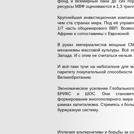
фонд и Всемирный банк до сих по
ресурсы МВФ оцениваются в 1,3 трилл
Крупнейшая инвестиционная компани
чем ста странах мира. Под её управ
1/7 часть общемирового ВВП. Возмо
Африки и сопоставимы с Еврозоной.
В руках империалистов мощные СМ
механизмы массовой культуры. Всё э
Запада. И с этим не считаться нельзя.
И всё-таки тучи на небосклоне для 
паритету покупательной способност
Великобританию.
Экономическое усиление Глобального
БРИКС и ШОС. Они становятся
формирование многополярного мира и
рамках капитализма. Стремясь к бол
буржуазную систему.
Иллюзия альтернативы и борьбы за с