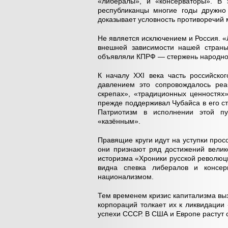
«либералы», и «консерваторы». В 
республиканцы многие годы дружно 
доказывает условность противоречий 
Не является исключением и Россия. 
внешней зависимости нашей страны
объявляли КПРФ — стержень народно-
К началу ХХI века часть российско
давлением это сопровождалось реа
скрепах», «традиционных ценностях»
прежде поддерживал Чубайса в его с
Патриотизм в исполнении этой п
«казённым».
Правящие круги идут на уступки про
они признают ряд достижений велик
историзма «Хроники русской революц
видна спевка либералов и консер
национализмом.
Тем временем кризис капитализма вы
корпораций толкает их к ликвидации 
успехи СССР. В США и Европе растут 