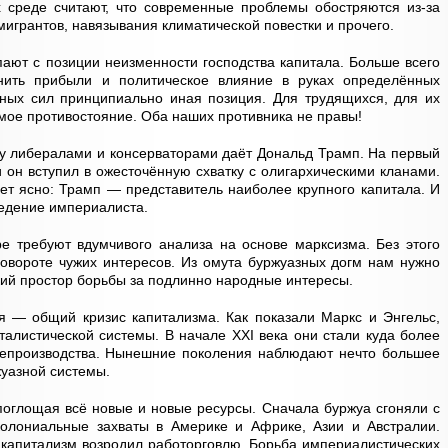
х среде считают, что современные проблемы обостряются из-за
мигрантов, навязывания климатической повестки и прочего.
пают с позиции неизменности господства капитала. Больше всего
нить прибыли и политическое влияние в руках определённых
зных сил принципиально иная позиция. Для трудящихся, для их
мое противостояние. Оба наших противника не правы!
у либералами и консерваторами даёт Дональд Трамп. На первый
и он вступил в ожесточённую схватку с олигархическими кланами.
анет ясно: Трамп — представитель наиболее крупного капитала. И
ведение империалиста.
е требуют вдумчивого анализа на основе марксизма. Без этого
довороте чужих интересов. Из омута буржуазных догм нам нужно
кий простор борьбы за подлинно народные интересы.
я — общий кризис капитализма. Как показали Маркс и Энгельс,
алистической системы. В начале ХХI века они стали куда более
репроизводства. Нынешние поколения наблюдают нечто большее
жуазной системы.
 поглощая всё новые и новые ресурсы. Сначала буржуа сгоняли с
колониальные захваты в Америке и Африке, Азии и Австралии.
, капитализм возродил работорговлю. Борьба империалистических