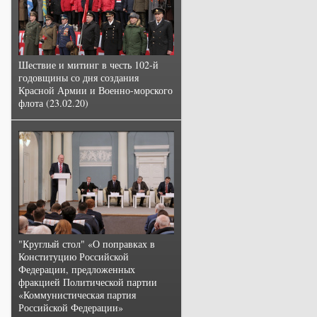
Шествие и митинг в честь 102-й
годовщины со дня создания
Красной Армии и Военно-морского
флота (23.02.20)
"Круглый стол" «О поправках в
Конституцию Российской
Федерации, предложенных
фракцией Политической партии
«Коммунистическая партия
Российской Федерации»