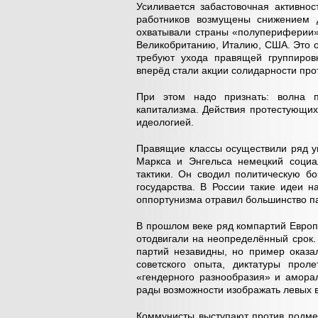
Усиливается забастовочная активно
работников возмущены снижением 
охватывали страны «полупериферии»
Великобританию, Италию, США. Это о
требуют ухода правящей группиров
вперёд стали акции солидарности прот
При этом надо признать: волна 
капитализма. Действия протестующих
идеологией.
Правящие классы осуществили ряд у
Маркса и Энгельса немецкий социа
тактики. Он сводил политическую бо
государства. В России такие идеи 
оппортунизма отравил большинство п
В прошлом веке ряд компартий Евро
отодвигали на неопределённый срок.
партий незавидны, но пример оказа
советского опыта, диктатуры прол
«гендерного разнообразия» и амора
рады возможности изображать левых в
Коммунисты выступают против подмен