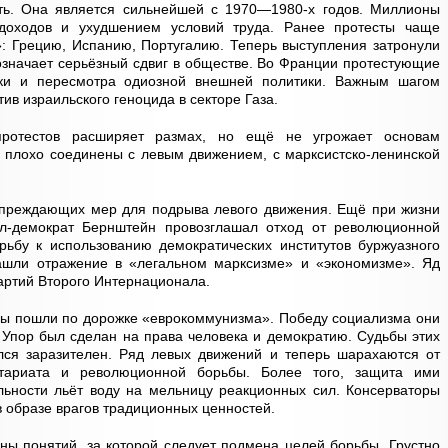
сть. Она является сильнейшей с 1970—1980-х годов. Миллионы
доходов и ухудшением условий труда. Ранее протесты чаще
: Грецию, Испанию, Португалию. Теперь выступления затронули
значает серьёзный сдвиг в обществе. Во Франции протестующие
ки и пересмотра одиозной внешней политики. Важным шагом
ив израильского геноцида в секторе Газа.
протестов расширяет размах, но ещё не угрожает основам
 плохо соединены с левым движением, с марксистско-ленинской
преждающих мер для подрыва левого движения. Ещё при жизни
л-демократ Бернштейн провозглашал отход от революционной
рьбу к использованию демократических институтов буржуазного
нашли отражение в «легальном марксизме» и «экономизме». Яд
артий Второго Интернационала.
пы пошли по дорожке «еврокоммунизма». Победу социализма они
 Упор был сделан на права человека и демократию. Судьбы этих
лся заразителен. Ряд левых движений и теперь шарахаются от
етариата и революционной борьбы. Более того, защита ими
льности льёт воду на мельницу реакционных сил. Консерваторы
 образе врагов традиционных ценностей.
ы понятий, за которой следует подмена целей борьбы. Грустно