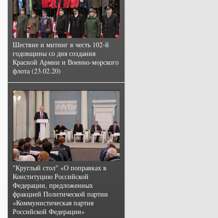
Шествие и митинг в честь 102-й
годовщины со дня создания
Красной Армии и Военно-морского
флота (23.02.20)
"Круглый стол" «О поправках в
Конституцию Российской
Федерации, предложенных
фракцией Политической партии
«Коммунистическая партия
Российской Федерации»