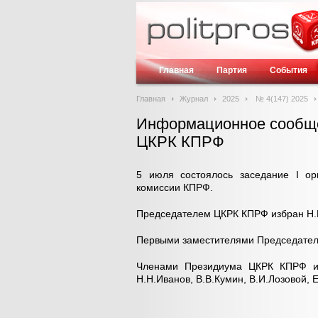
Главная
Партия
События
Главная
Журнал
2025
№ 4(147) 2025
Информационное сообщен
ЦКРК КПРФ
5 июля состоялось заседание I ор
комиссии КПРФ.
Председателем ЦКРК КПРФ избран Н.
Первыми заместителями Председателя
Членами Президиума ЦКРК КПРФ избр
Н.Н.Иванов, В.В.Кумин, В.И.Лозовой, Е