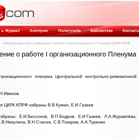
Журнал
Агитпункт
Политучеба
Библиотека
Контакт
Информационное сообщение о работе I организационного Пленума ЦКРК КПРФ
ие о работе I организационного Пленума
ганизационного пленума Центральной контрольно-ревизионной
Н.Иванов.
 ЦКРК КПРФ избраны В.В.Кумин, Е.И.Газеев.
аны: Е.И.Бессонов, В.П.Бодров, Е.И.Газеев, Л.А.Журавлёва,
.В.Никулина, В.Н.Стасюк, С.В.Токарев, А.А.Туренко.