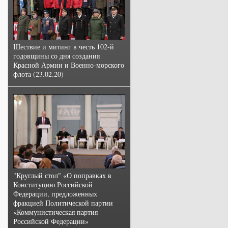
Шествие и митинг в честь 102-й
годовщины со дня создания
Красной Армии и Военно-морского
флота (23.02.20)
"Круглый стол" «О поправках в
Конституцию Российской
Федерации, предложенных
фракцией Политической партии
«Коммунистическая партия
Российской Федерации»