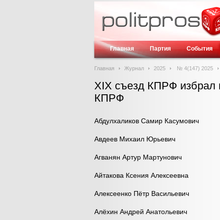
Главная
Партия
События
Главная
Журнал
2025
№ 4(147) 2025
XIX cъезд КПРФ избрал
КПРФ
Абдулхаликов Самир Касумович
Авдеев Михаил Юрьевич
Агванян Артур Мартунович
Айтакова Ксения Алексеевна
Алексеенко Пётр Васильевич
Алёхин Андрей Анатольевич