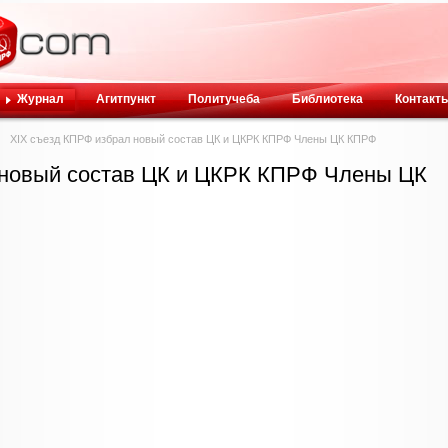
Журнал
Агитпункт
Политучеба
Библиотека
Контакт
XIX cъезд КПРФ избрал новый состав ЦК и ЦКРК КПРФ Члены ЦК КПРФ
 новый состав ЦК и ЦКРК КПРФ Члены ЦК