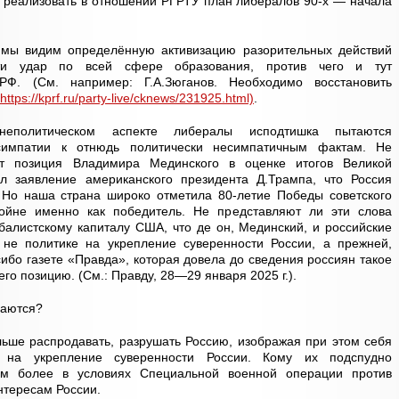
же реализовать в отношении РГРТУ план либералов 90-х — начала
 мы видим определённую активизацию разорительных действий
ти удар по всей сфере образования, против чего и тут
РФ. (См. например: Г.А.Зюганов. Необходимо восстановить
https://kprf.ru/party-live/cknews/231925.html)
.
еполитическом аспекте либералы исподтишка пытаются
симпатии к отнюдь политически несимпатичным фактам. Не
т позиция Владимира Мединского в оценке итогов Великой
л заявление американского президента Д.Трампа, что Россия
 Но наша страна широко отметила 80-летие Победы советского
ойне именно как победитель. Не представляют ли эти слова
балистскому капиталу США, что де он, Мединский, и российские
не политике на укрепление суверенности России, а прежней,
ибо газете «Правда», которая довела до сведения россиян такое
го позицию. (См.: Правду, 28—29 января 2025 г.).
ваются?
ьше распродавать, разрушать Россию, изображая при этом себя
а на укрепление суверенности России. Кому их подспудно
тем более в условиях Специальной военной операции против
нтересам России.