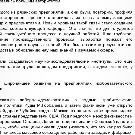
овались большим авторитетом.
ждого из рязанских предприятий, а они были, повторим, профиля
всестороннее, прочнее становилась их связь с выпускающими
др с предприятиями. Новым уровнем такой связи стало создание
ла соответствующей кафедры. Это значит, что для студентов
 связь учебного процесса с научной работой. Шло глубокое,
ение производственного процесса, выработка поисков его
снове роста научных знаний. Это было взаимно результативно,
дства и обновлению научных знаний в изучаемой сфере.
али создаваться научно-исследовательские институты. Это ещё
ехнологии труда на каждом предприятии, в каждом его цехе, у
 широчайшее развитие на предприятиях изобретательского
в.
жаться либерал-«демократами» в подлые, грабительские,
те политики Иуды М.Горбачёва и затем фактически уже открыто
айдара и Чубайса, когда в Москве, в правительстве прямо сидели
я страны представители США. Под предлогом неэффективности и
терроризме Сталина, Ленина», приравнивания Советской власти к
», чтобы женщины сидели дома (известно, что это как раз было
) началось массовое сокращение рабочих на заводах и фабриках,