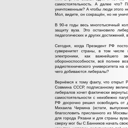
самостоятельность. А далее что? П
уничтоженным? А чтобы люди этого не
Мол, видите, он сокращён, но не унич
В 90-е годы весь многотысячный кол
защиту вуза. Это остановило либе
педагогических и других достижений, 
Сегодня, когда Президент РФ посто
суверенитет страны, в том числе 
электроники, как важнейшего 
обороноспособности, всё полнее во
радиотехнического университета на о
чего добиваются либералы?
Вернёмся к тому факту, что открыт 
Совмина СССР, подписанному велича
либералов хочет фактически вернуться
самостоятельности с неизбежно пагу
РФ досрочно решил освободить от д
Михаила Чиркина (кстати, выпускни
благословить присланного из Москвы
для города Рязани и для страны вуз
сверху мог бы С.Банников начать сво