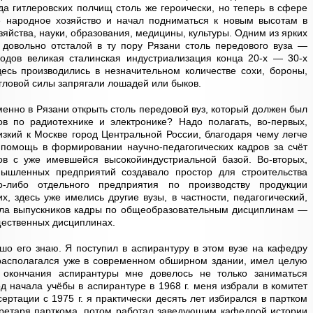
да гитлеровских полчищ столь же героически, но теперь в сфере
ое народное хозяйство и начал подниматься к новым высотам в
яйства, науки, образования, медицины, культуры. Одним из ярких
в довольно отсталой в ту пору Рязани столь передового вуза —
годов великая сталинская индустриализация конца 20-х — 30-х
десь производились в незначительном количестве сохи, бороны,
тягловой силы запрягали лошадей или быков.
нно в Рязани открыть столь передовой вуз, который должен был
ов по радиотехнике и электронике? Надо полагать, во-первых,
изкий к Москве город Центральной России, благодаря чему легче
 помощь в формировании научно-педагогических кадров за счёт
ов с уже имевшейся высокойиндустриальной базой. Во-вторых,
мышленных предприятий создавало простор для строительства
-либо отдельного предприятия по производству продукции
х, здесь уже имелись другие вузы, в частности, педагогический,
исла выпускников кадры по общеобразовательным дисциплинам —
щественных дисциплинах.
о его знаю. Я поступил в аспирантуру в этом вузе на кафедру
 располагался уже в современном обширном здании, имел целую
 окончания аспирантуры мне довелось не только заниматься
д начала учёбы в аспирантуре в 1968 г. меня избрали в комитет
ертации с 1975 г. я практически десять лет избирался в партком
екретаря парткома, потом работал заведующим кафедрой истории