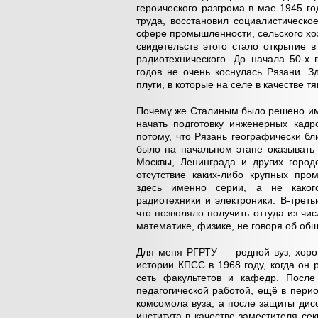
героического разгрома в мае 1945 го
труда, восстановил социалистическ
сфере промышленности, сельского хоз
свидетельств этого стало открытие 
радиотехнического. До начала 50-х 
годов не очень коснулась Рязани. З
плуги, в которые на селе в качестве 
Почему же Сталиным было решено име
начать подготовку инженерных кадр
потому, что Рязань географически бл
было на начальном этапе оказывать
Москвы, Ленинграда и других город
отсутствие каких-либо крупных про
здесь именно серии, а не какого
радиотехники и электроники. В-третьи
что позволяло получить оттуда из ч
математике, физике, не говоря об об
Для меня РГРТУ — родной вуз, хорош
истории КПСС в 1968 году, когда он
сеть факультетов и кафедр. После
педагогической работой, ещё в перио
комсомола вуза, а после защиты дисс
института в качестве заместителя с