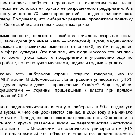
ничтожались наиболее передовые в технологическом плане
ически не осталось ни одного не разрушенного предприятия. А в
ыло уничтожено 70 тысяч предприятий — в два с лишним раза
тлеру. Получается, что либерал-предатели продолжили политику
я Советской власти во всех смертных грехах.
ышленности, сельского хозяйства началось закрытие школ,
, техникумов (по нынешнему — колледжей), вузов, медицинских
икрывая это развитием рыночных отношений, путём внедрения
 в сфере культуры. Это при том, что люди массово становились
-то время (пока какое-то предприятие и учреждение ещё не
 работе, но не получал месяцами, подчас и годами зарплату.
ланах всех либералов страны, открыто говорили, что их
МГУ имени М.В.Ломоносова, Ленинградский университет (ЛГУ),
т, другие вузы и даже … православие. Узнаёте? Ведь подобная
 фашистами — Украины, пришедшими к власти при прямом
, властей США.
кого радиотехнического института, либералы в 90-е выдвинули
 вузом. А чего они добиваются сейчас, в 2024 году и на начало
им вузом. Правда, внешне некоторая разница есть. Она состоит в
ть его с другим рязанским вузом — педагогическим институтом
екательнее — с Московским технологическим университетом (РТУ
 столь значимый для области и страны вуз должен потерять