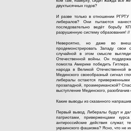
ком там, наверху, сидит жажда всё 
двухтысячных годов?
И разве только в отношении РГРТУ
либералов? Они пытаются нанес
последовательно ведёт борьбу КП
разрушенную систему образования! //
Невероятно, но даже во внешн
продемонстрировать Западу свои 
случайной в этом смысле выгляди
Отечественной войны. Он поддержа
помогла Америке победить Гитлера.
народа в Великой Отечественной в
Мединского своеобразный сигнал гло
либералы остаются приверженными 
прозападной, проамериканской? Спас
выступление Мединского, разоблачив е
Какие выводы из сказанного напраши
Первый вывод. Либералы будут и дал
патриотами, приверженцами курс
антироссийские действия служат, 
украинского фашизма? Ясно, что не и