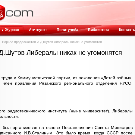
Журнал
Агитпункт
Политучеба
Библиотека
Контакт
Борьба продолжается И.Д.Шутов Либералы никак не угомонятся
Д.Шутов Либералы никак не угомонятся
уда и Коммунистической партии, из поколения «Детей войны»,
т, член правления Рязанского регионального отделения РУСО.
ого радиотехнического института (ныне университет). Либералы
ельности.
ут был организован на основе Постановления Совета Министров
дписанного И.В.Сталиным. Это было время, когда СССР после