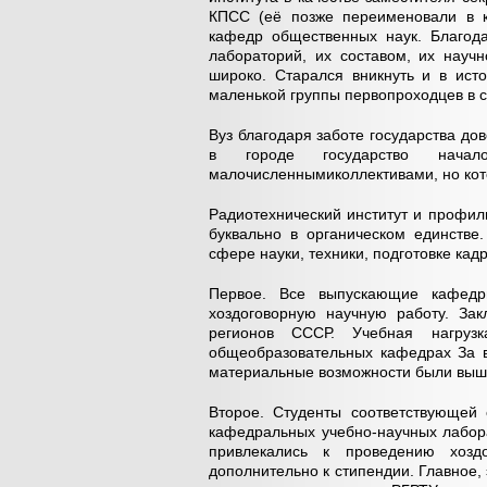
КПСС (её позже переименовали в ка
кафедр общественных наук. Благода
лабораторий, их составом, их научн
широко. Старался вникнуть и в исто
маленькой группы первопроходцев в с
Вуз благодаря заботе государства д
в городе государство нача
малочисленнымиколлективами, но кот
Радиотехнический институт и профил
буквально в органическом единстве
сфере науки, техники, подготовке кадр
Первое. Все выпускающие кафедр
хоздоговорную научную работу. За
регионов СССР. Учебная нагру
общеобразовательных кафедрах За в
материальные возможности были выше
Второе. Студенты соответствующей 
кафедральных учебно-научных лабора
привлекались к проведению хоздо
дополнительно к стипендии. Главное,