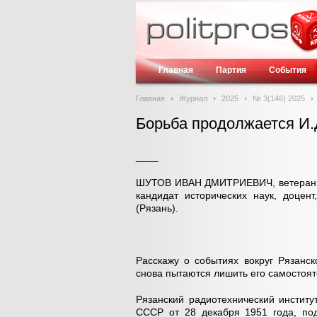
Главная
Партия
События
Главная
Журнал
2025
№ 3(146) 2025
Борьба продолжается И.
____
ШУТОВ ИВАН ДМИТРИЕВИЧ, ветеран тр
кандидат исторических наук, доцен
(Рязань).
Расскажу о событиях вокруг Рязанск
снова пытаются лишить его самостоят
Рязанский радиотехнический инстит
СССР от 28 декабря 1951 года, по