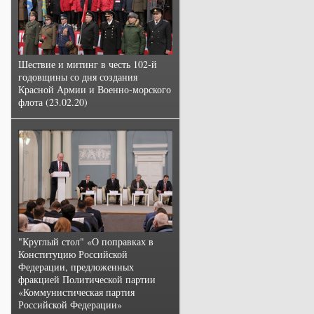
Шествие и митинг в честь 102-й
годовщины со дня создания
Красной Армии и Военно-морского
флота (23.02.20)
"Круглый стол" «О поправках в
Конституцию Российской
Федерации, предложенных
фракцией Политической партии
«Коммунистическая партия
Российской Федерации»