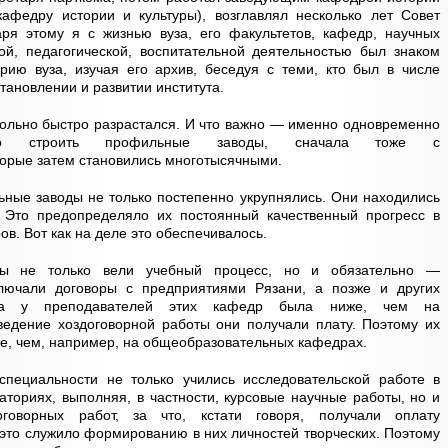
федру истории и культуры), возглавлял несколько лет Совет
ря этому я с жизнью вуза, его факультетов, кафедр, научных
ой, педагогической, воспитательной деятельностью был знаком
рию вуза, изучая его архив, беседуя с теми, кто был в числе
тановлении и развитии института.
овольно быстро разрастался. И что важно — именно одновременно
ло строить профильные заводы, сначала тоже с
орые затем становились многотысячными.
ьные заводы не только постепенно укрупнялись. Они находились
. Это предопределяло их постоянный качественный прогресс в
ов. Вот как на деле это обеспечивалось.
ы не только вели учебный процесс, но и обязательно —
ключали договоры с предприятиями Рязани, а позже и других
зка у преподавателей этих кафедр была ниже, чем на
едение хоздоговорной работы они получали плату. Поэтому их
, чем, например, на общеобразовательных кафедрах.
специальности не только учились исследовательской работе в
ториях, выполняя, в частности, курсовые научные работы, но и
говорных работ, за что, кстати говоря, получали оплату
 это служило формированию в них личностей творческих. Поэтому