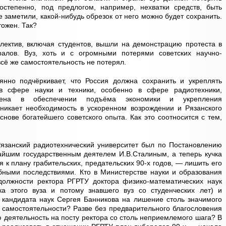
остепенно, под предлогом, например, нехватки средств, быть
 заметили, какой-нибудь обрезок от него можно будет сохранить.
тожен. Так?
лектив, включая студентов, вышли на демонстрацию протеста в
ралов. Вуз, хоть и с огромными потерями советских научно-
всё же самостоятельность не потерял.
янно подчёркивает, что Россия должна сохранить и укреплять
в сфере науки и техники, особенно в сфере радиотехники,
звена в обеспечении подъёма экономики и укрепления
зникает необходимость в ускоренном возрождении и Рязанского
снове богатейшего советского опыта. Как это соотносится с тем,
Рязанский радиотехнический университет был по Постановлению
йшим государственным деятелем И.В.Сталиным, а теперь кучка
 к плану грабительских, предательских 90-х годов, — лишить его
бными последствиями. Кто в Министерстве науки и образования
олжности ректора РГРТУ доктора физико-математических наук
ка этого вуза и потому знавшего вуз со студенческих лет) и
 кандидата наук Сергея Банникова на лишение столь значимого
а самостоятельности? Разве без предварительного благословения
ю деятельность на посту ректора со столь неприемлемого шага? В