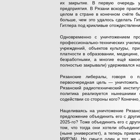
их закрытие. В первую очередь у
предприятия. В Рязани вскоре практ
целом в стране в конечном счёте б
больше, чем это удалось сделать Ги
Гитлера под крикливые отождествлени
Одновременно с уничтожением пром
профессионально-технических училищ
учреждений, объектов культуры, пр
платности в образовании, медицине,
безработными, а многие ещё какое
полностью закрывали) удерживался на
Рязанские либералы, говоря о п
первоочередная цель — уничтожить 
Рязанский радиотехнический институ
политика реализуется нынешними
содействии со стороны кого? Конечно
Нацеливаясь на уничтожение Рязанс
предложение объединить его с другим
2025-го? Тоже объединить его с друг
том, что тогда они хотели объедини
(ныне университет), а теперь привл
МИРЭА). Но смысл один и тот же —