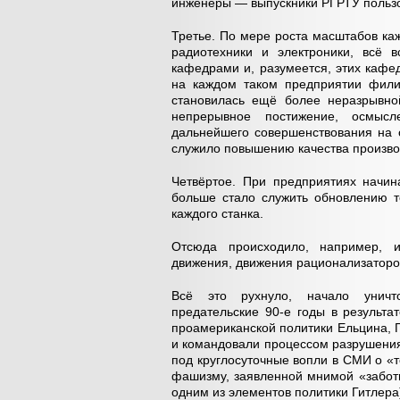
инженеры — выпускники РГРТУ польз
Третье. По мере роста масштабов ка
радиотехники и электроники, всё 
кафедрами и, разумеется, этих кафе
на каждом таком предприятии филиа
становилась ещё более неразрывной
непрерывное постижение, осмысл
дальнейшего совершенствования на о
служило повышению качества произво
Четвёртое. При предприятиях начин
больше стало служить обновлению т
каждого станка.
Отсюда происходило, например, и
движения, движения рационализаторо
Всё это рухнуло, начало уничто
предательские 90-е годы в результа
проамериканской политики Ельцина, Г
и командовали процессом разрушени
под круглосуточные вопли в СМИ о «
фашизму, заявленной мнимой «заботы
одним из элементов политики Гитлера