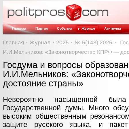
Главная
Партия
События
Журнал
Агитпункт
Главная
Журнал
2025
№ 5(148) 2025
Гос
И.И.Мельников: «Законотворчество КПРФ — до
Госдума и вопросы образован
И.И.Мельников: «Законотвор
достояние страны»
Невероятно насыщенной была
Государственной думы. Много обс
высоким общественным резонансо
защите русского языка, и паке