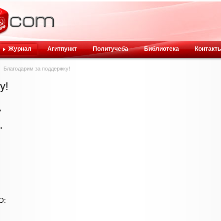
Журнал
Агитпункт
Политучеба
Библиотека
Контакт
Благодарим за поддержку!
у!
ь
»
О: