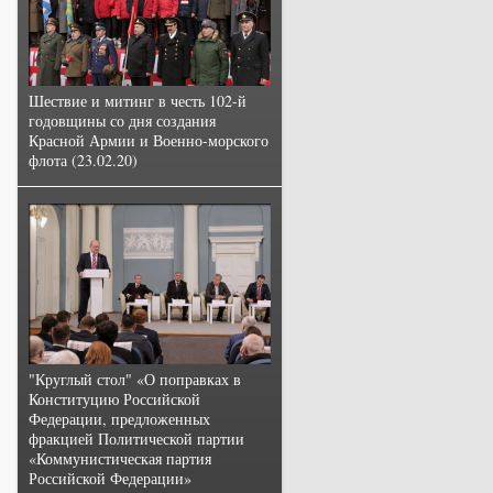
Шествие и митинг в честь 102-й
годовщины со дня создания
Красной Армии и Военно-морского
флота (23.02.20)
"Круглый стол" «О поправках в
Конституцию Российской
Федерации, предложенных
фракцией Политической партии
«Коммунистическая партия
Российской Федерации»