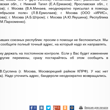
кая обл., г. Нижний Тагил (Е.А.Ермаков); Ярославская обл., г.
ов); г. Москва (В.А.Минаев, неоднократно присылал в помощь
тябрьское поле» (Л.В.Ермолаев); г. Москва (ООО «ИРИС»,
ова); г. Москва (А.Б.Штром); г. Москва (А.Ю.Якушина); Республика
В.М.Пархоменко).
вших союзных республик: просим о помощи не беспокоиться. Мы
сообщите полный точный адрес, на который надо их направлять.
ку держать на постоянном контроле. Если у Вас будет изменение
другие перемены, сразу постарайтесь об этом сообщить в
В.Суслина (г. Москва, Москворецкий райком КПРФ). У нас нет
ва). Надо уточнить адрес, бандероли неоднократно возвращались.
0
0
Версия для печати