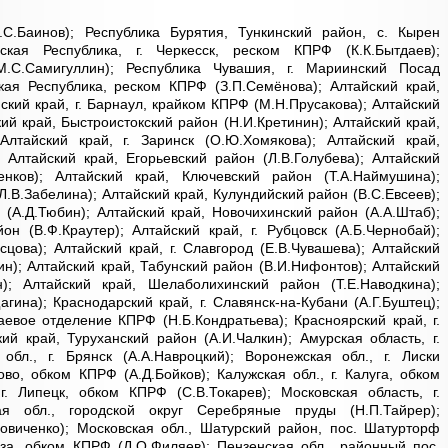
А.С.Баинов); Республика Бурятия, Тункинский район, с. Кырен
сская Республика, г. Черкесск, реском КПРФ (К.К.Бытдаев);
(М.С.Самигуллин); Республика Чувашия, г. Мариинский Посад
ская Республика, реском КПРФ (З.П.Семёнова); Алтайский край,
ский край, г. Барнаул, крайком КПРФ (М.Н.Прусакова); Алтайский
ский край, Быстроистокский район (Н.И.Кретинин); Алтайский край,
Алтайский край, г. Заринск (О.Ю.Хомякова); Алтайский край,
; Алтайский край, Егорьевский район (Л.В.Голубева); Алтайский
енков); Алтайский край, Ключевский район (Т.А.Наймушина);
Л.В.Забелина); Алтайский край, Кулундийский район (В.С.Евсеев);
 (А.Д.Тюбин); Алтайский край, Новочихинский район (А.А.Штаб);
он (В.Ф.Краутер); Алтайский край, г. Рубцовск (А.Б.Чернобай);
сцова); Алтайский край, г. Славгород (Е.В.Чувашева); Алтайский
ин); Алтайский край, Табунский район (В.И.Нифонтов); Алтайский
); Алтайский край, Шелаболихинский район (Т.Е.Наводкина);
агина); Краснодарский край, г. Славянск-на-Кубани (А.Г.Буштец);
раевое отделение КПРФ (Н.Б.Кондратьева); Красноярский край, г.
ий край, Туруханский район (А.И.Чалкин); Амурская область, г.
 обл., г. Брянск (А.А.Навроцкий); Воронежская обл., г. Лиски
ново, обком КПРФ (А.Д.Бойков); Калужская обл., г. Калуга, обком
г. Липецк, обком КПРФ (С.В.Токарев); Московская область, г.
ая обл., городской округ Серебряные пруды (Н.П.Тайрер);
Вдовиченко); Московская обл., Шатурский район, пос. Шатурторф
енза, обком КПРФ (Д.О.Филяев); Пензенская обл., районный пос.