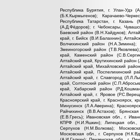
Республика Бурятия, г. Улан-Удэ (
(Б.К.Кырмыгенов); Карачаево-Черке
Республика Татарстан, г. Казань 
(А.Д.Фёдоров); г. Чебоксары, Чуваш
Баевский район (В.Н.Хайдуков); Алтай
край, г. Бийск (В.И.Балахнин); Алтай
Волчихинский район (Н.А.Зимина); 
Змеиногорский район (Т.В.Яковлева)
край, Каменский район (С.В.Серги
Алтайский край, Крутихинский район (
Алтайский край, Михайловский район
Алтайский край, Поспелихинский рай
Алтайский край, г. Славгород (Л.Л.Лы
край, Солтонский район (С.П.Аброськ
край, Хабарский район (Р.Д.Кошман
Алтайский край, г. Яровое (Р.С.Верещ
Красноярский край, г. Красноярск, к
Минусинск (Л.А.Аверина); Красноярск
Райчихинск (В.В.Астахов); Брянская
(Е.В.Гресь); Ивановская обл., г. Ива
КПРФ (Н.И.Яшкин); Липецкая обл., 
Серпухов (Н.М.Волкова); Московск
Московская обл., г. Серпухов (Н.К.
(А.И.Галкин); Пензенская обл., г. П