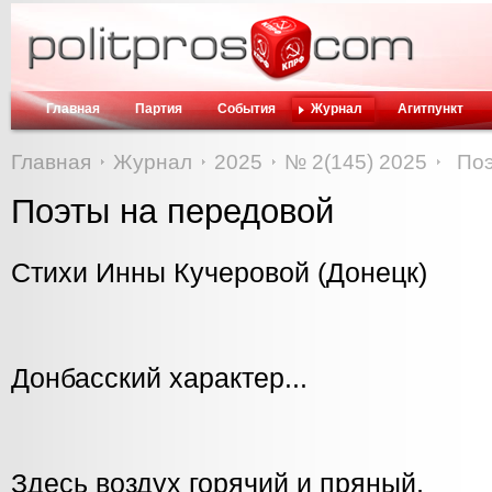
Главная
Партия
События
Журнал
Агитпункт
Главная
Журнал
2025
№ 2(145) 2025
Поэ
Поэты на передовой
Стихи Инны Кучеровой (Донецк)
Донбасский характер...
Здесь воздух горячий и пряный,