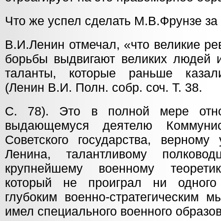
Что же успел сделать М.В.Фрунзе за
В.И.Ленин отмечал, «что великие р
борьбы выдвигают великих людей и
таланты, которые раньше казал
(Ленин В.И. Полн. собр. соч. Т. 38.
С. 78). Это в полной мере от
выдающемуся деятелю Коммунис
Советского государства, верному 
Ленина, талантливому полково
крупнейшему военному теорети
который не проиграл ни одного
глубоким военно-стратегическим м
имел специального военного образо