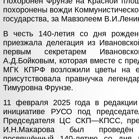
Похоронен Фрунзе на Красной площ
похоронены вожди Коммунистической
государства, за Мавзолеем В.И.Лени
В честь 140-летия со дня рожде
приезжала делегация из Ивановско
первым секретарем Ивановс
А.Д.Бойковым, которая вместе с пр
МГК КПРФ возложили цветы на ег
присутствовала правнучка легенда
Тимуровна Фрунзе.
11 февраля 2025 года в редакции
инициативе РУСО под председате
Председателя ЦС СКП—КПСС, пр
И.Н.Макарова был проведён
посвящённый 140-летию со дня 