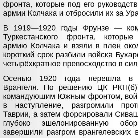
фронта, которые под его руководст
армии Колчака и отбросили их за Ура
В 1919—1920 годы Фрунзе — ко
Туркестанского фронта, которы
армию Колчака и взяли в плен окол
короткий срок разбили войска Буха
четырёхкратное превосходство в сил
Осенью 1920 года перешла в 
Врангеля. По решению ЦК РКП(б)
командующим Южным фронтом, войск
в наступление, разгромили про
Таврии, а затем форсировали Сиваш
глубоко эшелонированную обо
завершили разгром врангелевских 