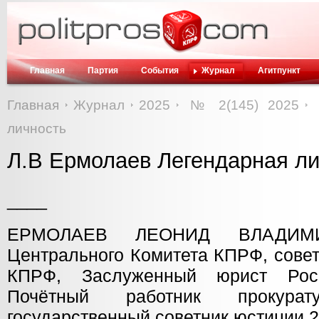
Главная
Партия
События
Журнал
Агитпункт
Главная
Журнал
2025
№ 2(145) 2025
личность
Л.В Ермолаев Легендарная ли
____
ЕРМОЛАЕВ ЛЕОНИД ВЛАДИМ
Центрального Комитета КПРФ, сове
КПРФ, Заслуженный юрист Росс
Почётный работник прокура
государственный советник юстиции 2