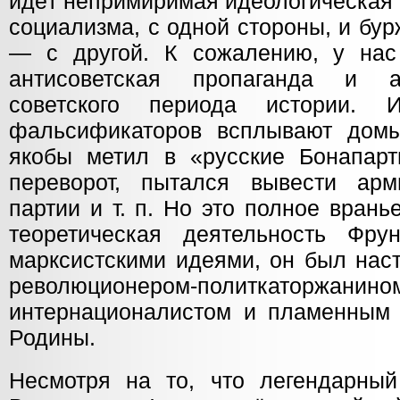
идёт непримиримая идеологическая
социализма, с одной стороны, и бу
— с другой. К сожалению, у нас
антисоветская пропаганда и а
советского периода истории. 
фальсификаторов всплывают домы
якобы метил в «русские Бонапарт
переворот, пытался вывести арм
партии и т. п. Но это полное врань
теоретическая деятельность Фру
марксистскими идеями, он был нас
революционером-политкаторжанино
интернационалистом и пламенным 
Родины.
Несмотря на то, что легендарны