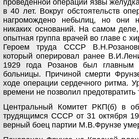
проведённой операции язвы желудка
в 40 лет. Вокруг обстоятельств оп
нагромождено небылиц, но они 
никаких оснований. На самом деле
опытная группа врачей во главе с х
Героем труда СССР В.Н.Розановы
который оперировал ранее В.И.Лен
1929 года Розанов был главным 
больницы. Причиной смерти Фрунз
ходе операции сердечного ритма. У
времени не позволил предотвратить 
Центральный Комитет РКП(б) в о
трудящимся СССР от 31 октября 19
верный боец партии М.В.Фрунзе умер