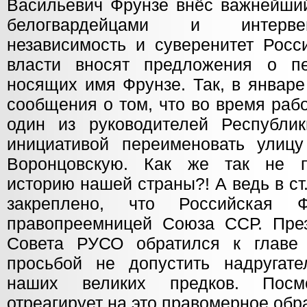
Васильевич Фрунзе внёс важнейший
белогвардейцами и интерве
независимость и суверенитет Росс
власти вносят предложения о пе
носящих имя Фрунзе. Так, в январе
сообщения о том, что во время раб
один из руководителей Республи
инициативой переименовать улиц
Воронцовскую. Как же так не п
историю нашей страны?! А ведь в ст
закреплено, что Российская Ф
правопреемницей Союза ССР. Пре
Совета РУСО обратился к главе
просьбой не допустить надругат
наших великих предков. Посм
отреагирует на это правомерное об