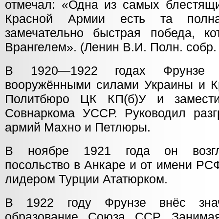
отмечал: «Одна из самых блестящи
Красной Армии есть та полна
замечательно быстрая победа, к
Врангелем». (Ленин В.И. Полн. собр. с
В 1920—1922 годах Фрунзе 
вооружёнными силами Украины и К
Политбюро ЦК КП(б)У и замести
Совнаркома УССР. Руководил разг
армий Махно и Петлюры.
В ноябре 1921 года он возгл
посольство в Анкаре и от имени РС
лидером Турции Ататюрком.
В 1922 году Фрунзе внёс зна
образование Союза ССР. Занимая