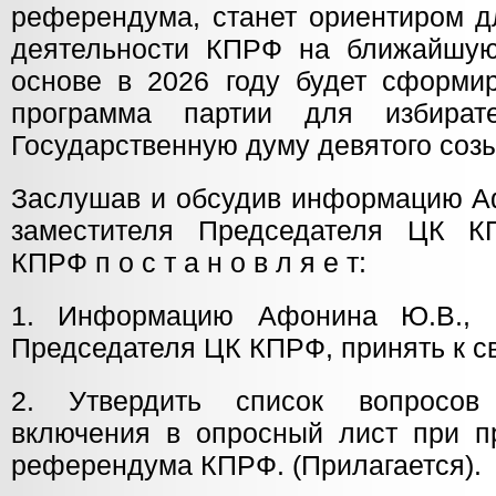
референдума, станет ориентиром д
деятельности КПРФ на ближайшую
основе в 2026 году будет сформи
программа партии для избират
Государственную думу девятого соз
Заслушав и обсудив информацию Аф
заместителя Председателя ЦК 
КПРФ п о с т а н о в л я е т:
1. Информацию Афонина Ю.В., п
Председателя ЦК КПРФ, принять к с
2. Утвердить список вопросов
включения в опросный лист при п
референдума КПРФ. (Прилагается).