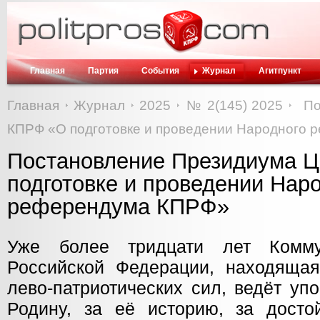
Главная
Партия
События
Журнал
Агитпункт
Главная
Журнал
2025
№ 2(145) 2025
По
КПРФ «О подготовке и проведении Народного
Постановление Президиума 
подготовке и проведении Нар
референдума КПРФ»
Уже более тридцати лет Комму
Российской Федерации, находящая
лево-патриотических сил, ведёт уп
Родину, за её историю, за дост