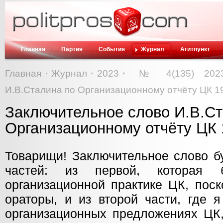
Главная
Партия
События
Журнал
Агитпункт
Главная
Журнал
2023
№ 4(135) 202
И.В.Сталина по Организационному отчёту ЦК 1
Заключительное слово И.В.Ст
Организационному отчёту ЦК 
Товарищи! Заключительное слово бу
частей: из первой, которая 
организационной практике ЦК, поск
ораторы, и из второй части, где я
организационных предложениях ЦК,