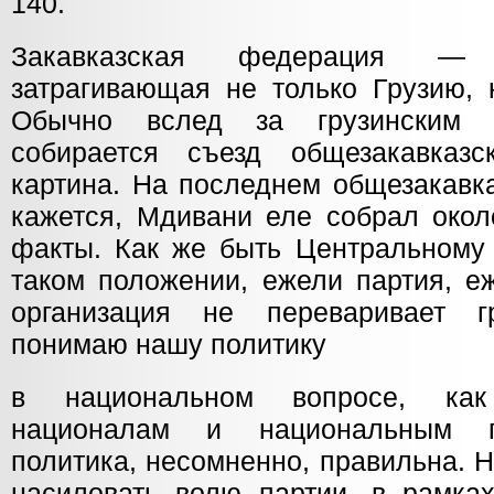
140.
Закавказская федерация — 
затрагивающая не только Грузию, 
Обычно вслед за грузинским 
собирается съезд общезакавказ
картина. На последнем общезакавка
кажется, Мдивани еле собрал окол
факты. Как же быть Центральному 
таком положении, ежели партия, е
организация не переваривает 
понимаю нашу политику
в национальном вопросе, как
националам и национальным п
политика, несомненно, правильна. 
насиловать волю партии, в рамках