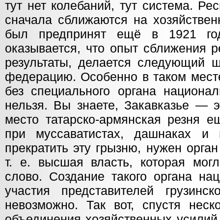
тут нет колебаний, тут система. Р
сначала сближаются на хозяйствен
был предпринят ещё в 1921 год
оказывается, что опыт сближения р
результаты, делается следующий 
федерацию. Особенно в таком месте
без специального органа национал
нельзя. Вы знаете, Закавказье — э
место татарско-армянская резня е
при муссаватистах, дашнаках и 
прекратить эту грызню, нужен орга
т. е. высшая власть, которая мог
слово. Создание такого органа на
участия представителей грузинс
невозможно. Так вот, спустя неск
объединения хозяйственных усилий