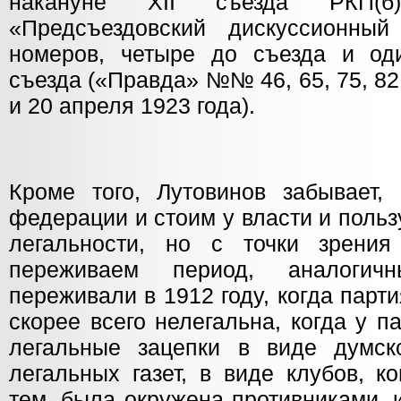
накануне XII съезда РКП(б
«Предсъездовский дискуссионны
номеров, четыре до съезда и од
съезда («Правда» №№ 46, 65, 75, 82, 
и 20 апреля 1923 года).
Кроме того, Лутовинов забывает,
федерации и стоим у власти и поль
легальности, но с точки зрени
переживаем период, аналогич
переживали в 1912 году, когда парт
скорее всего нелегальна, когда у 
легальные зацепки в виде думск
легальных газет, в виде клубов, к
тем, была окружена противниками, 