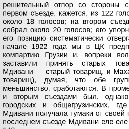
решительный отпор со стороны с
первом съезде, кажется, из 122 гол
около 18 голосов; на втором съез
собрал около 20 голосов; его упор
его позицию систематически отвер
начале 1922 года мы в ЦК предп
компартию Грузии и, вопреки вол
заставили принять старых това
Мдивани — старый товарищ, и Маха
товарищ), думая, что обе гру
меньшинство, сработаются. В пром
и вторым съездами был, однако
городских и общегрузинских, гд
Мдивани получала тумаки от своей п
последнем съезде Мдивани еле-еле 