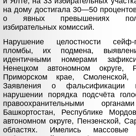
и Ялте, на 33 избирательных участ
на дому достигала 30—50 процентов
о явных превышениях пол
избирательных комиссий.
Нарушение целостности сейф-п
пломбы, их подмена, выявлен
идентичными номерами зафикс
Ненецком автономном округе, Р
Приморском крае, Смоленской, 
Заявления о фальсификации ит
нарушении порядка подсчёта голо
правоохранительными орган
Башкортостан, Республике Мордо
автономном округе, Пензенской, Са
областях. Имелись массовые 