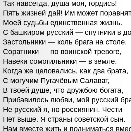
Так навсегда, душа моя, гордись!
Пять жизней дай! Им может поравня
Моей судьбы единственная жизнь.
С башкиром русский — спутники в до
Застольники — коль брага на столе,
Соратники — по воинской тревоге,
Навеки сомогильники — в земле.
Когда же целовались, как два брата,
С могучим Пугачёвым Салават,
В твоей душе, что дружбою богата,
Прибавилось любви, мой русский бра
Не русский я, но россиянин. Чести
Нет выше. Я страны советской сын.
Нам вместе жить и подниматься вме