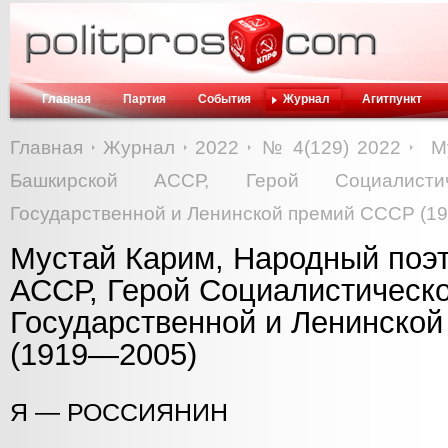
Главная
Партия
События
Журнал
Агитпункт
Главная
Журнал
2022
№ 4(129) 2022
М
Башкирской АССР, Герой Социалистич
Государственной и Ленинской премий СССР (1
Мустай Карим, Народный поэ
АССР, Герой Социалистическо
Государственной и Ленинско
(1919—2005)
Я — РОССИЯНИН