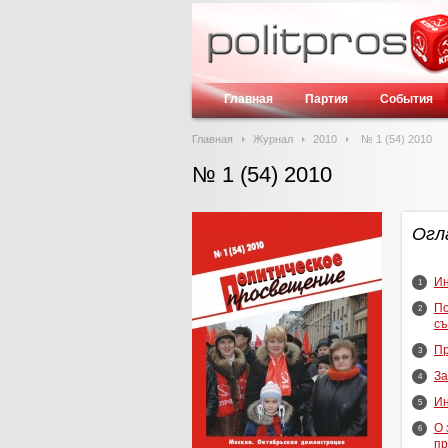
Главная
Партия
События
Главная
Журнал
2010
№ 1 (54) 2010
№ 1 (54) 2010
Огл
И
1
По
2
съ
Пр
3
За
4
И
5
О 
6
пр