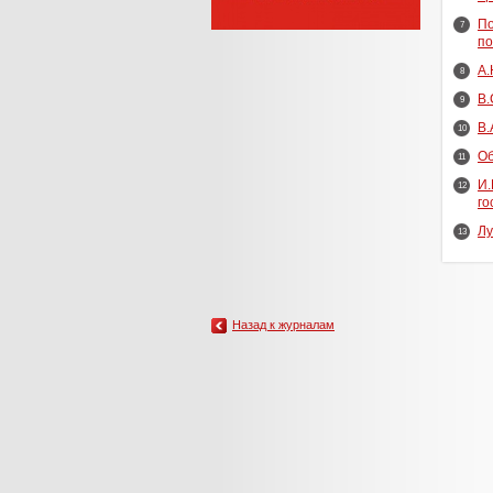
По
7
по
А.
8
В.
9
В.
10
Об
11
И.
12
го
Лу
13
Назад к журналам