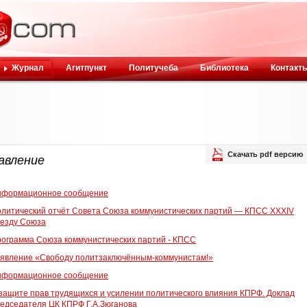
Журнал
Агитпункт
Политучеба
Библиотека
Контакт
Скачать pdf версию
авление
нформационное сообщение
литический отчёт Совета Союза коммунистических партий — КПСС XXXIV
езду Союза
ограмма Союза коммунистических партий - КПСС
явление «Свободу политзаключённым-коммунистам!»
нформационное сообщение
защите прав трудящихся и усилении политического влияния КПРФ. Доклад
едседателя ЦК КПРФ Г.А.Зюганова