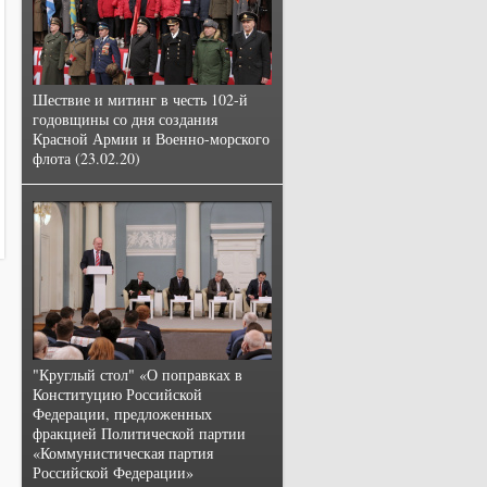
Шествие и митинг в честь 102-й
годовщины со дня создания
Красной Армии и Военно-морского
флота (23.02.20)
"Круглый стол" «О поправках в
Конституцию Российской
Федерации, предложенных
фракцией Политической партии
«Коммунистическая партия
Российской Федерации»