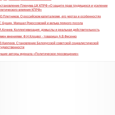
становление Пленума ЦК КПРФ «О защите прав трудящихся и усилении
литического влияния КПРФ»
Ю.Плетников. О российском капитализме, его чертах и особенностях
С.Бушин. Маршал Рокоссовский и килька пряного посола
А.Кочнев. Коллективизация: домыслы и реальная действительность
мен мнениями: Ф.Н.Клоцвог - товарищу А.В.Фисенко
В.Карпеев. Становление Белорусской советской социалистической
сударственности
чшие авторы журнала «Политическое просвещение»