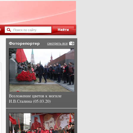
ы
Фоторепортер
смотреть все
Возложение цветов к могиле
И.В.Сталина (05.03.20)