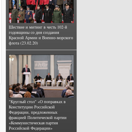
Шествие и митинг в честь 102-й
годовщины со дня создания
Красной Армии и Военно-морского
флота (23.02.20)
"Круглый стол" «О поправках в
Конституцию Российской
Федерации, предложенных
фракцией Политической партии
«Коммунистическая партия
Российской Федерации»