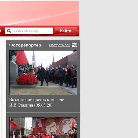
ы
Фоторепортер
смотреть все
Возложение цветов к могиле
И.В.Сталина (05.03.20)