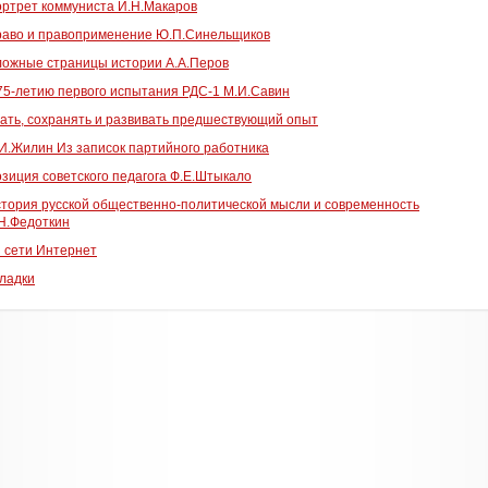
ртрет коммуниста И.Н.Макаров
аво и правоприменение Ю.П.Синельщиков
ожные страницы истории А.А.Перов
75-летию первого испытания РДС-1 М.И.Савин
ать, сохранять и развивать предшествующий опыт
И.Жилин Из записок партийного работника
зиция советского педагога Ф.Е.Штыкало
тория русской общественно-политической мысли и современность
Н.Федоткин
 сети Интернет
ладки