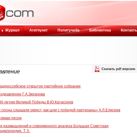
Журнал
Агитпункт
Политучеба
Библиотека
Контакт
Скачать pdf версию
авление
щероссийское открытое партийное собрание
здравление Г.А.Зюганова
80-летию Великой Победы В.Ю.Катасонов
 сосны слышали окрест, как шли с победой партизаны» А.Л.Елисеев
ликая песня
я размышлений и современного анализа Большая Советская
циклопедия. Т. 5.