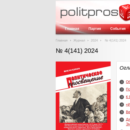
Главная
Партия
События
Главная
Журнал
2024
№ 4(141) 2024
№ 4(141) 2024
Огл
Об
1
По
2
К 
3
«И
4
Ве
5
Дл
6
Эн