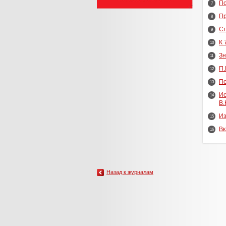
По
7
Пр
8
Сл
9
К 
10
Зн
11
П.
12
По
13
Ис
14
В.
Из
15
Вк
16
Назад к журналам