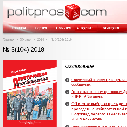
Главная
Партия
События
Журнал
Агитпункт
Главная
Журнал
2018
№ 3(104) 2018
№ 3(104) 2018
Оглавление
Совместный Пленум ЦК и ЦРК КПР
1
сообщение.
Готовиться к новым сражениям Д
2
КПРФ Г.А.Зюганова
Об итогах выборов президен
3
проведению избирательной к
Содоклад первого заместит
И.И.Мельникова