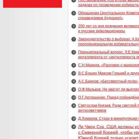
Постановление «Об итогах выбор
4
задачах по проведению избирате
Обращение Центрального Комите
5
справедливое будущее!»
200 лет со дня рождения великог
6
и русские революционеры
Законодательство о выборах. А.К
7
пропорциональную избирательну
Принципиальный вопрос. Л.Е.Кри
8
интеллигента от «интеллигента 
С.Н.Мареев. «Разговор о марксиз
9
В.С.Бушин Максим Горький и друг
10
А.С.Баинов. «Бессмертный полк» 
11
О.Ф.Мальков. Не хватит ли выпля
12
О.Г.Артюшенко. Парад побеждённ
13
Святослав Князев. Ради светлой
14
антисоветчиков
Д.Ломанов. Страх в манипуляции
15
Ли Чжон Сок. США должны ус
16
с Северной Кореей, чтобы ур
Южной Кореей только усилит