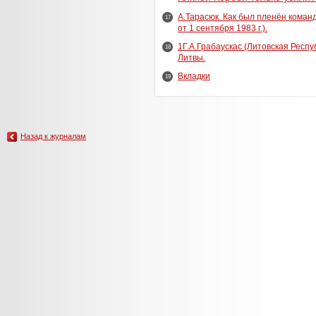
А.Тарасюк. Как был пленён коман
17
от 1 сентября 1983 г.).
1Г.А.Грабаускас (Литовская Респу
18
Литвы.
Вкладки
19
Назад к журналам