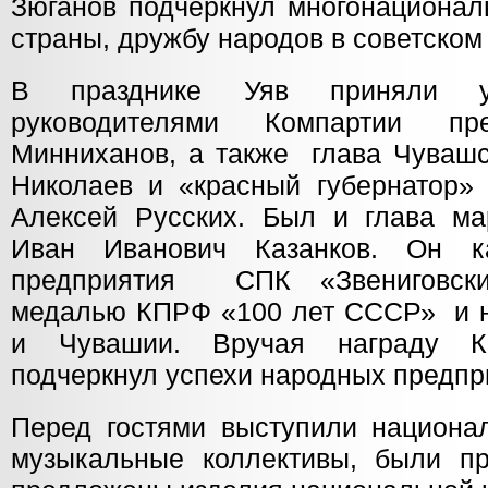
Зюганов подчеркнул многонационал
страны, дружбу народов в советско
В празднике Уяв приняли у
руководителями Компартии пре
Минниханов, а также глава Чувашс
Николаев и «красный губернатор» 
Алексей Русских. Был и глава ма
Иван Иванович Казанков. Он к
предприятия СПК «Звениговск
медалью КПРФ «100 лет СССР» и н
и Чувашии. Вручая награду К
подчеркнул успехи народных предпр
Перед гостями выступили национа
музыкальные коллективы, были п