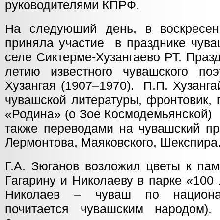
руководителями КПРФ.
На следующий день, в воскресен
приняла участие в празднике чува
селе Сиктерме-Хузангаево РТ. Праз
летию известного чувашского по
Хузангая (1907–1970). П.П. Хузанга
чувашской литературы, фронтовик,
«Родина» (о Зое Космодемьянской) 
также переводами на чувашский пр
Лермонтова, Маяковского, Шекспира
Г.А. Зюганов возложил цветы к па
Гагарину и Николаеву в парке «10
Николаев – чуваш по национа
почитается чувашским народом).