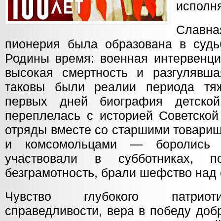
исполня
Слав
пионерия была образована в суд
Родины время: военная интервенци
высокая смертность и разгулявш
таковы были реалии периода тя
первых дней биография детской
переплелась с историей Советской
отряды вместе со старшими товари
и комсомольцами — боролись с
участвовали в субботниках, п
безграмотность, брали шефство над 
Чувство глубокого патриот
справедливости, вера в победу доб