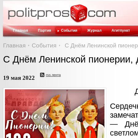
Главная
Партия
События
Журнал
Агитпункт
Главная
События
С Днём Ленинской пионери
С Днём Ленинской пионерии, 
rss лента
19 мая 2022
Сердеч
замеча
— Днё
свет