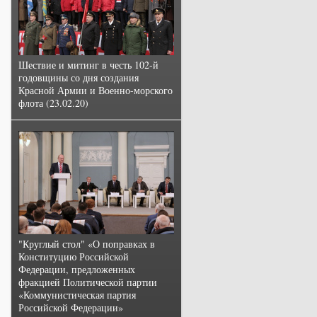
Шествие и митинг в честь 102-й
годовщины со дня создания
Красной Армии и Военно-морского
флота (23.02.20)
"Круглый стол" «О поправках в
Конституцию Российской
Федерации, предложенных
фракцией Политической партии
«Коммунистическая партия
Российской Федерации»