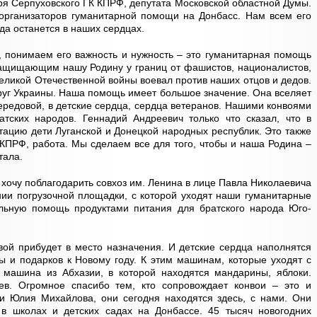
ря Серпуховского ГК КПРФ, депутата Московской областной Думы.
 организаторов гуманитарной помощи на Донбасс. Нам всем его
гда останется в наших сердцах.
, понимаем его важность и нужность – это гуманитарная помощь
защищающим нашу Родину у границ от фашистов, националистов,
Великой Отечественной войны воевал против наших отцов и дедов.
круг Украины. Наша помощь имеет большое значение. Она вселяет
передовой, в детские сердца, сердца ветеранов. Нашими конвоями
ских народов. Геннадий Андреевич только что сказал, что в
тацию дети Луганской и Донецкой народных республик. Это также
КПРФ, работа. Мы сделаем все для того, чтобы и наша Родина –
тала.
хочу поблагодарить совхоз им. Ленина в лице Павла Николаевича
ии погрузочной площадки, с которой уходят наши гуманитарные
ильную помощь продуктами питания для братского народа Юго-
ой прибудет в место назначения. И детские сердца наполнятся
ы и подарков к Новому году. К этим машинам, которые уходят с
 машина из Абхазии, в которой находятся мандарины, яблоки.
ев. Огромное спасибо тем, кто сопровождает конвои – это и
 и Юлия Михайлова, они сегодня находятся здесь, с нами. Они
 в школах и детских садах на Донбассе. 45 тысяч новогодних