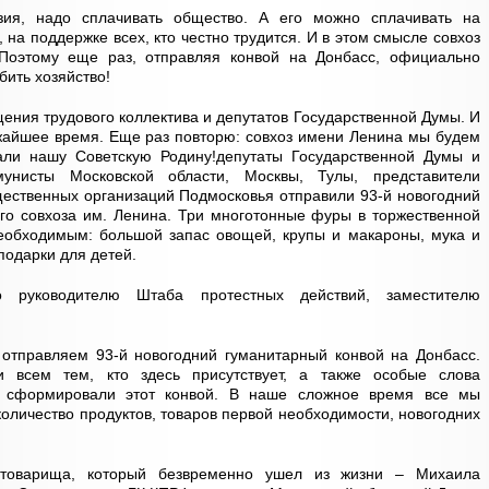
зия, надо сплачивать общество. А его можно сплачивать на
, на поддержке всех, кто честно трудится. И в этом смысле совхоз
Поэтому еще раз, отправляя конвой на Донбасс, официально
бить хозяйство!
ения трудового коллектива и депутатов Государственной Думы. И
жайшее время. Еще раз повторю: совхоз имени Ленина мы будем
ли нашу Советскую Родину!депутаты Государственной Думы и
унисты Московской области, Москвы, Тулы, представители
ественных организаций Подмосковья отправили 93-й новогодний
го совхоза им. Ленина. Три многотонные фуры в торжественной
еобходимым: большой запас овощей, крупы и макароны, мука и
подарки для детей.
 руководителю Штаба протестных действий, заместителю
отправляем 93-й новогодний гуманитарный конвой на Донбасс.
и всем тем, кто здесь присутствует, а также особые слова
е сформировали этот конвой. В наше сложное время все мы
оличество продуктов, товаров первой необходимости, новогодних
 товарища, который безвременно ушел из жизни – Михаила