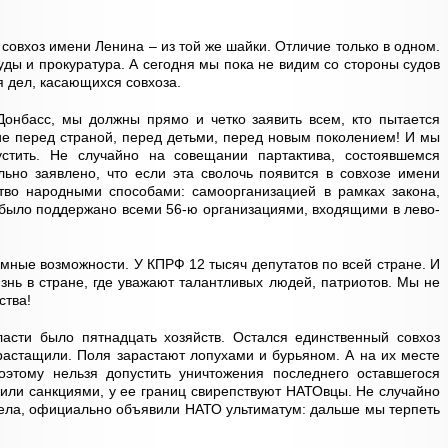
ь совхоз имени Ленина – из той же шайки. Отличие только в одном.
ды и прокуратура. А сегодня мы пока не видим со стороны судов
я дел, касающихся совхоза.
Донбасс, мы должны прямо и четко заявить всем, кто пытается
ние перед страной, перед детьми, перед новым поколением! И мы
устить. Не случайно на совещании партактива, состоявшемся
ьно заявлено, что если эта сволочь появится в совхозе имени
во народными способами: самоорганизацией в рамках закона,
было поддержано всеми 56-ю организациями, входящими в лево-
мные возможности. У КПРФ 12 тысяч депутатов по всей стране. И
знь в стране, где уважают талантливых людей, патриотов. Мы не
ства!
асти было пятнадцать хозяйств. Остался единственный совхоз
растащили. Поля зарастают лопухами и бурьяном. А на их месте
оэтому нельзя допустить уничтожения последнего оставшегося
жили санкциями, у ее границ свирепствуют НАТОвцы. Не случайно
 дела, официально объявили НАТО ультиматум: дальше мы терпеть