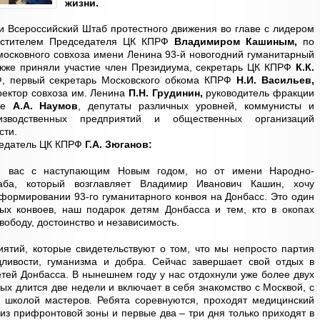
жизни.
и Всероссийский Штаб протестного движения во главе с лидером
естителем Председателя ЦК КПРФ
В
ладимиром Кашиным,
по
московного совхоза имени Ленина 93-й новогодний гуманитарный
акже приняли участие член Президиума, секретарь ЦК КПРФ
К.К.
 первый секретарь Московского обкома КПРФ
Н.И. Васильев,
ектор совхоза им. Ленина
П.Н. Грудинин,
руководитель фракции
уме
А.А. Наумов
, депутаты различных уровней, коммунисты и
изводственных предприятий и общественных организаций
сти.
едатель ЦК КПРФ
Г.А. Зюганов:
яю вас с наступающим Новым годом, но от имени Народно-
аба, который возглавляет Владимир Иванович Кашин, хочу
в формировании 93-го гуманитарного конвоя на Донбасс. Это один
х конвоев, наш подарок детям Донбасса и тем, кто в окопах
вободу, достоинство и независимость.
тий, которые свидетельствуют о том, что мы непросто партия
дливости, гуманизма и добра. Сейчас завершает свой отдых в
етей Донбасса. В нынешнем году у нас отдохнули уже более двух
ых длится две недели и включает в себя знакомство с Москвой, с
о школой мастеров. Ребята соревнуются, проходят медицинский
из прифронтовой зоны и первые два – три дня только приходят в