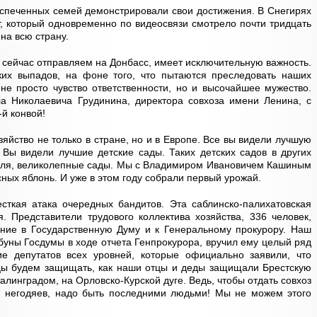
беспеченных семей демонстрировали свои достижения. В Снегирях
т, который одновременно по видеосвязи смотрело почти тридцать
на всю страну.
 сейчас отправляем на Донбасс, имеет исключительную важность.
их выпадов, на фоне того, что пытаются преследовать наших
не просто чувство ответственности, но и высочайшее мужество.
а Николаевича Грудинина, директора совхоза имени Ленина, с
й конвой!
яйство не только в стране, но и в Европе. Все вы видели лучшую
. Вы видели лучшие детские сады. Таких детских садов в других
поля, великолепные сады. Мы с Владимиром Ивановичем Кашиным
сных яблонь. И уже в этом году собрали первый урожай.
сткая атака очередных бандитов. Эта саблинско-палихатовская
. Представители трудового коллектива хозяйства, 336 человек,
ие в Государственную Думу и к Генеральному прокурору. Наш
буны Госдумы в ходе отчета Генпрокурора, вручил ему целый ряд
е депутатов всех уровней, которые официально заявили, что
ицы будем защищать, как наши отцы и деды защищали Брестскую
алинградом, на Орловско-Курской дуге. Ведь, чтобы отдать совхоз
 негодяев, надо быть последними людьми! Мы не можем этого