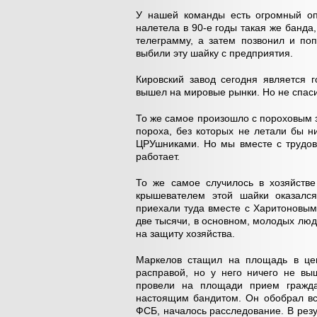
У нашей команды есть огромный оп
налетела в 90-е годы такая же банда
телеграмму, а затем позвонил и по
выбили эту шайку с предприятия.
Кировский завод сегодня является 
вышел на мировые рынки. Но не спаси 
То же самое произошло с пороховым 
пороха, без которых не летали бы н
ЦРУшниками. Но мы вместе с трудов
работает.
То же самое случилось в хозяйств
крышевателем этой шайки оказался
приехали туда вместе с Харитоновым,
две тысячи, в основном, молодых люд
на защиту хозяйства.
Маркелов стащил на площадь в це
расправой, но у него ничего не в
провели на площади прием граждан
настоящим бандитом. Он обобрал все
ФСБ, началось расследование. В резу