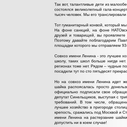
Так вот, талантливые дети из малоо
состоялся великолепный гала-концер
тысяч человек. Мы его транслировали 
Тот гуманитарный конвой, который мы
На фоне санкций, на фоне НАТОвск
друзей и товарищей, вы проявляете 
Поэтому давайте поблагодарим Павл
площадки которого мы отправляем 93-
Совхоз имени Ленина - это лучшее хоз
школу, таких школ больше нигде нет
регионах тоже нет. Рядом – чудные 
посадили тут по сто пятьдесят прекра
Но на совхоз имени Ленина идет же
шайка распоясалась просто донельзя
официально подписали свое обращен
депутат Синельщиков, выступая с три
требований. В том числе, обращени
лучшее хозяйство в пригороде стол
крепость, сражались под Москвой и Ст
имени Ленина на растерзание шайки
допустить ни в коем случае!