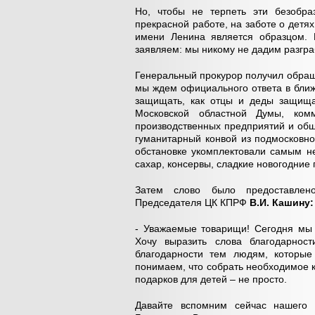
Но, чтобы не терпеть эти безобра
прекрасной работе, на заботе о детях
имени Ленина является образцом. 
заявляем: мы никому не дадим разгра
Генеральный прокурор получил обращ
мы ждем официального ответа в бли
защищать, как отцы и деды защища
Московской областной Думы, комм
производственных предприятий и общ
гуманитарный конвой из подмосковно
обстановке укомплектовали самым н
сахар, консервы, сладкие новогодние 
Затем слово было предоставлено
Председателя ЦК КПРФ
В.И. Кашину:
- Уважаемые товарищи! Сегодня мы 
Хочу выразить слова благодарност
благодарности тем людям, которы
понимаем, что собрать необходимое к
подарков для детей – не просто.
Давайте вспомним сейчас нашего