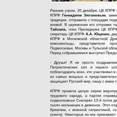
Ранним утром, 20 декабря, ЦК КПРФ 
КПРФ
Геннадием Зюгановым
, зам
традиции, отправили с площадки под
конвой. В церемонии его отправки т
Тайсаев,
член Президиума ЦК КПРФ,
секретарь ЦК КПРФ
А.А. Ющенко,
дир
КПРФ в Московской областной Д
комсомольцы, представители про
Подмосковья, Москвы и Тульской обла
Перед собравшимися выступил Предс
- Друзья! Я не просто поздравл
Патриотических сил и нашего шт
поблагодарить всех, кто участвовал 
из самых мощных и представительны
защищает Русский мир, нашу с вами с
КПРФ провела целую серию мероприя
трудового народа, а партия справе
подмосковных Снегирях 13-й поток д
тысяч мальчишек и девчонок. Этот отд
Кремлем, с военной патриотикой, с
осмотр. Некоторые из них приезжают 