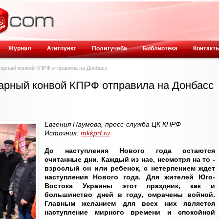
Журнал
Агитпункт
Политучеба
Библиотека
Контакт
тарный конвой КПРФ отправила на Донбасс
тарный конвой КПРФ отправила на Донбасс
Евгения Наумова, пресс-служба ЦК КПРФ
Источник:
mkkprf.ru
До наступления Нового года остаются
считанные дни. Каждый из нас, несмотря на то -
взрослый он или ребенок, с нетерпением ждет
наступления Нового года. Для жителей Юго-
Востока Украины этот праздник, как и
большинство дней в году, омрачены войной.
Главным желанием для всех них является
наступление мирного времени и спокойной