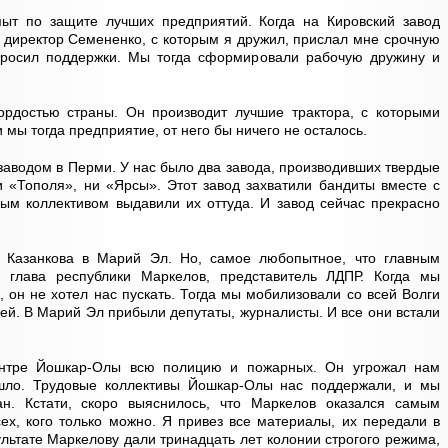
ыт по защите лучших предприятий. Когда на Кировский завод
, директор Семененко, с которым я дружил, прислал мне срочную
просил поддержки. Мы тогда сформировали рабочую дружину и
гордостью страны. Он производит лучшие трактора, с которыми
мы тогда предприятие, от него бы ничего не осталось.
заводом в Перми. У нас было два завода, производивших твердые
и «Тополя», ни «Ярсы». Этот завод захватили бандиты вместе с
ым коллективом выдавили их оттуда. И завод сейчас прекрасно
е Казанкова в Марий Эл. Но, самое любопытное, что главным
 глава республики Маркелов, представитель ЛДПР. Когда мы
 он не хотел нас пускать. Тогда мы мобилизовали со всей Волги
ей. В Марий Эл прибыли депутаты, журналисты. И все они встали
нтре Йошкар-Олы всю полицию и пожарных. Он угрожал нам
ышло. Трудовые коллективы Йошкар-Олы нас поддержали, и мы
. Кстати, скоро выяснилось, что Маркелов оказался самым
х, кого только можно. Я привез все материалы, их передали в
льтате Маркелову дали тринадцать лет колонии строгого режима,