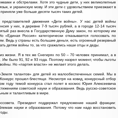
ежками и обстрелами. Хотя это чудные дети, у них великолепные
язык, и украинскую мову. И эти дети с удовольствием приезжают в
приняли уже больше десяти тысяч таких детей.
 представителей движения «Дети войны». У нас детей войны
нсия у них, в деревне 7-9 тысяч рублей, а в городе 12-14 тысяч
ятый раз внесла в Государственную Думу закон, по которому им
Но «Единая Россия» категорически отказывается голосовать по
. Ведь у страны есть большие деньги, есть огромный резервный
ать детям войны то, за что сражались наши отцы и деды.
из жизни. Я в тех же Снегирях по 50 – 70 человек принимал, а в
. Им было 91, 92 и 93 года. Поэтому назрел момент, чтобы льготы
войны. Но «партия власти» не желает этого делать.
 «Земля талантов» для детей из малообеспеченных семей. Мы в
. Конкурс прошел блестяще. Несмотря на ковид, конкурсный отбор
том году темой конкурса стал полет в космос Юрия Алексеевича
тижениям советской науки и образования. Ведь русско-советское
ьным и талантливым в мире.
Госсовета. Президент поддержал предложение нашей фракции:
блемам науки и образования. Потому что нам надо восстановить
годы.