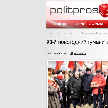
Главная
Партия
События
Главная
События
93-й новогодний гумани
93-й новогодний гумани
rss лента
21 декабря 2021