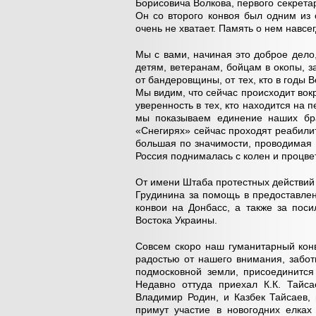
Борисовича Волкова, первого секрета
Он со второго конвоя был одним из
очень не хватает. Память о нем навсе
Мы с вами, начиная это доброе дело
детям, ветеранам, бойцам в окопы, 
от бандеровщины, от тех, кто в годы 
Мы видим, что сейчас происходит во
уверенность в тех, кто находится на 
мы показываем единение наших брат
«Снегирях» сейчас проходят реабили
большая по значимости, проводимая 
Россия поднималась с колен и процве
От имени Штаба протестных действий 
Грудинина за помощь в предоставлен
конвои на Донбасс, а также за пос
Востока Украины.
Совсем скоро наш гуманитарный конв
радостью от нашего внимания, забот
подмосковной земли, присоединится
Недавно оттуда приехал К.К. Тайса
Владимир Родин, и Казбек Тайсаев,
примут участие в новогодних елках