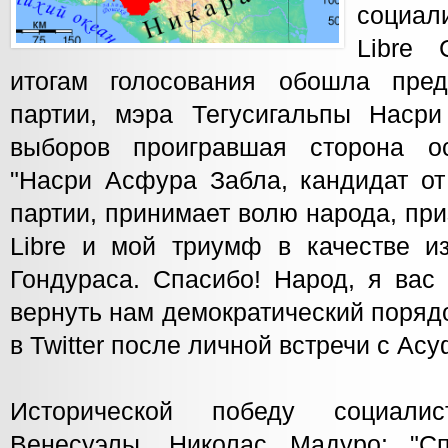
социал
Libre
итогам голосования обошла пред
партии, мэра Тегусигальпы Насри
выборов проигравшая сторона ос
"Насри Асфура Забла, кандидат от
партии, принимает волю народа, пр
Libre и мой триумф в качестве из
Гондураса. Спасибо! Народ, я вас
вернуть нам демократический порядо
в Twitter после личной встречи с Ас
Исторической победу социали
Венесуэлы, Николас Мадуро: "С