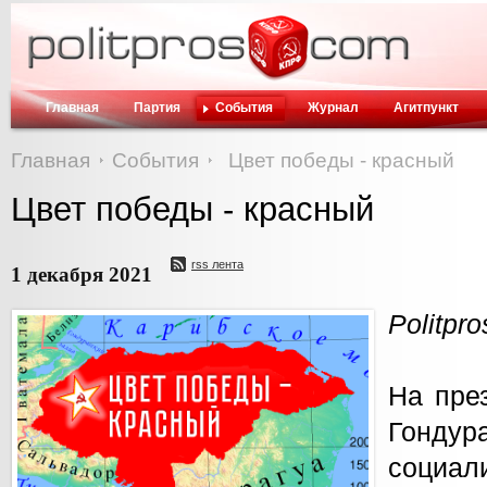
Главная
Партия
События
Журнал
Агитпункт
Главная
События
Цвет победы - красный
Цвет победы - красный
rss лента
1 декабря 2021
Politpr
На пре
Гонд
социа