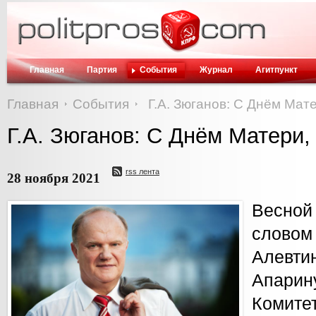
Главная
Партия
События
Журнал
Агитпункт
Главная
События
Г.А. Зюганов: С Днём Мат
Г.А. Зюганов: С Днём Матери,
rss лента
28 ноября 2021
Весной
слово
Алев
Апари
Комите