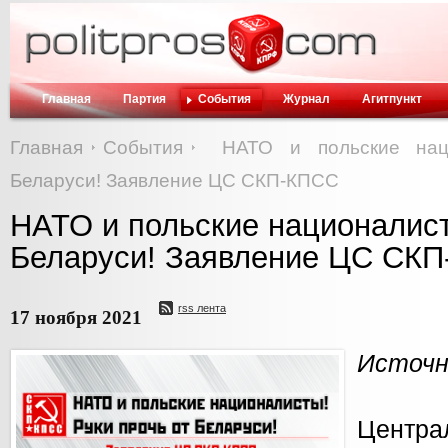
Главная
Партия
События
Журнал
Агитпункт
Главная
События
НАТО и польские нац
Беларуси! Заявление ЦС СКП-КПСС
НАТО и польские националист
Беларуси! Заявление ЦС СК
rss лента
17 ноября 2021
Источн
Центр