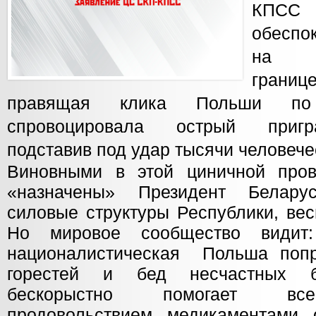
КПСС 
обеспо
на бе
грани
правящая клика Польши п
спровоцировала острый пригр
подставив под удар тысячи человече
Виновными в этой циничной пров
«назначены» Президент Белару
силовые структуры Республики, вес
Но мировое сообщество видит
националистическая Польша попр
горестей и бед несчастных б
бескорыстно помогает вс
продовольствием, медикаментами, 