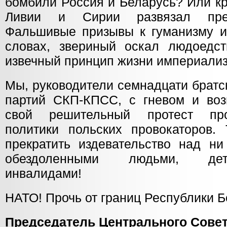
бомбили Россия и Беларусь? Или к
Ливии и Сирии развязал през
Фальшивые призывы к гуманизму и
словах, звериный оскал людоедс
извечный принцип жизни импери
Мы, руководители семнадцати братс
партий СКП-КПСС, с гневом и во
свой решительный протест про
политики польских провокаторов.
прекратить издевательство над н
обездоленными людьми, дет
инвалидами!
НАТО! Прочь от границ Республики Б
Председатель Центрального С