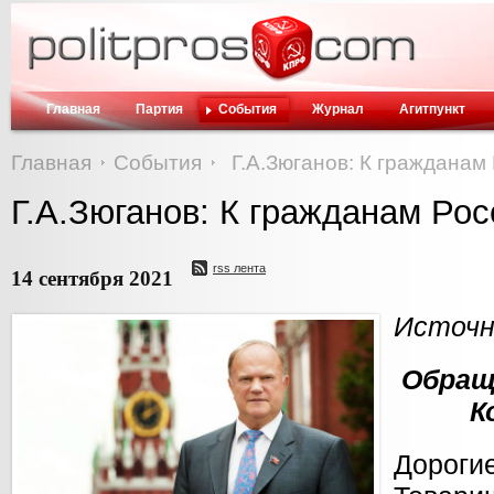
Главная
Партия
События
Журнал
Агитпункт
Главная
События
Г.А.Зюганов: К гражданам
Г.А.Зюганов: К гражданам Рос
rss лента
14 сентября 2021
Источни
Обращ
К
Дороги