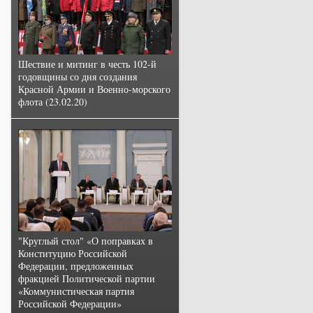
Шествие и митинг в честь 102-й
годовщины со дня создания
Красной Армии и Военно-морского
флота (23.02.20)
"Круглый стол" «О поправках в
Конституцию Российской
Федерации, предложенных
фракцией Политической партии
«Коммунистическая партия
Российской Федерации»