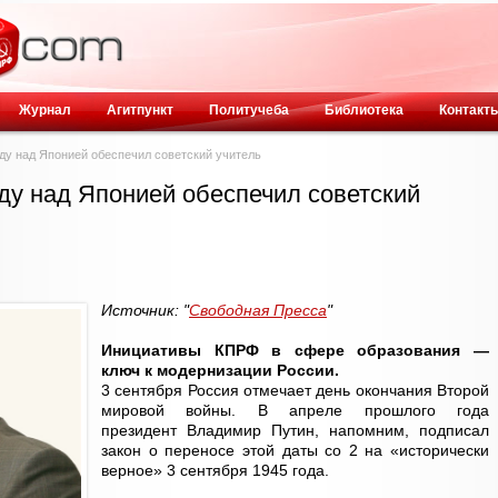
Журнал
Агитпункт
Политучеба
Библиотека
Контакт
ду над Японией обеспечил советский учитель
ду над Японией обеспечил советский
Источник: "
Свободная Пресса
"
Инициативы КПРФ в сфере образования —
ключ к модернизации России.
3 сентября Россия отмечает день окончания Второй
мировой войны. В апреле прошлого года
президент Владимир Путин, напомним, подписал
закон о переносе этой даты со 2 на «исторически
верное» 3 сентября 1945 года.