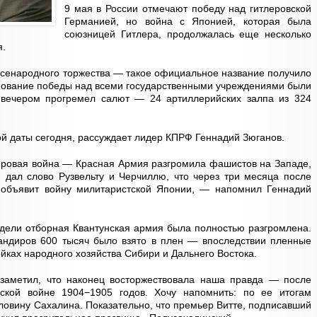
9 мая в России отмечают победу над гитлеровской
Германией, но война с Японией, которая была
союзницей Гитлера, продолжалась еще несколько
я.
всенародного торжества — такое официальное название получило
менование победы над всеми государственными учреждениями были
вечером прогремел салют — 24 артиллерийских залпа из 324
ой даты сегодня, рассуждает лидер КПРФ Геннадий Зюганов.
ировая война — Красная Армия разгромила фашистов на Западе,
 дал слово Рузвельту и Черчиллю, что через три месяца после
объявит войну милитаристской Японии, — напомнил Геннадий
едели отборная Квантунская армия была полностью разгромлена.
андиров 600 тысяч было взято в плен — впоследствии пленные
ойках народного хозяйства Сибири и Дальнего Востока.
заметил, что наконец восторжествовала наша правда — после
нской войне 1904−1905 годов. Хочу напомнить: по ее итогам
ловину Сахалина. Показательно, что премьер Витте, подписавший