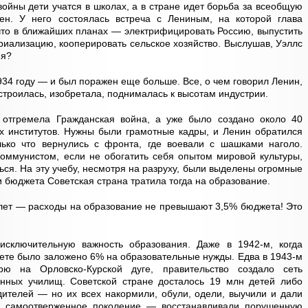
войны дети учатся в школах, а в стране идет борьба за всеобщую
ен. У него состоялась встреча с Лениным, на которой глава
 что в ближайших планах — электрифицировать Россию, выпустить
триализацию, кооперировать сельское хозяйство. Выслушав, Уэллс
 я?
934 году — и был поражен еще больше. Все, о чем говорил Ленин,
 строилась, изобретала, поднималась к высотам индустрии.
отгремела Гражданская война, а уже было создано около 40
х институтов. Нужны были грамотные кадры, и Ленин обратился
ько что вернулись с фронта, где воевали с шашками наголо.
коммунистом, если не обогатить себя опытом мировой культуры,
ться. На эту учебу, несмотря на разруху, были выделены огромные
 бюджета Советская страна тратила тогда на образование.
0 лет — расходы на образование не превышают 3,5% бюджета! Это
исключительную важность образования. Даже в 1942-м, когда
ете было заложено 6% на образовательные нужды. Едва в 1943-м
ю на Орловско-Курской дуге, правительство создало сеть
енных училищ. Советской стране досталось 19 млн детей либо
ителей — но их всех накормили, обули, одели, выучили и дали
 самоотверженное поколение — восстанавливали порушенную