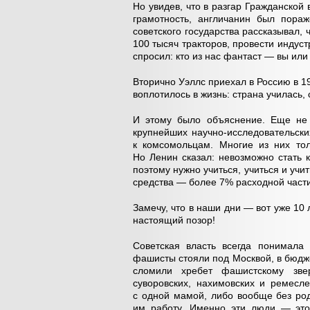
Но увидев, что в разгар Гражданской 
грамотность, англичанин был пораж
советского государства рассказывал,
100 тысяч тракторов, провести индус
спросил: кто из нас фантаст — вы или
Вторично Уэллс приехал в Россию в 1
воплотилось в жизнь: страна училась,
И этому было объяснение. Еще не 
крупнейших научно-исследовательски
к комсомольцам. Многие из них тол
Но Ленин сказал: невозможно стать 
поэтому нужно учиться, учиться и учи
средства — более 7% расходной части
Замечу, что в наши дни — вот уже 1
настоящий позор!
Советская власть всегда понимала 
фашисты стояли под Москвой, в бюдж
сломили хребет фашистскому звер
суворовских, нахимовских и ремесл
с одной мамой, либо вообще без род
им работу. Именно эти люди — это