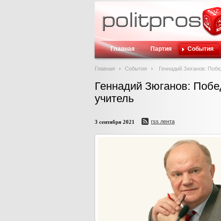
Главная
Партия
События
Главная
События
Геннадий Зюганов: Побе
Геннадий Зюганов: Побе
учитель
rss лента
3 сентября 2021