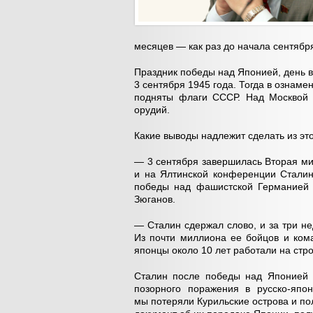
месяцев — как раз до начала сентябр
Праздник победы над Японией, день 
3 сентября 1945 года. Тогда в озна
подняты флаги СССР. Над Москвой 
орудий.
Какие выводы надлежит сделать из эт
— 3 сентября завершилась Вторая м
и на Ялтинской конференции Сталин
победы над фашистской Германией 
Зюганов.
— Сталин сдержал слово, и за три н
Из почти миллиона ее бойцов и ком
японцы около 10 лет работали на стр
Сталин после победы над Японией 
позорного поражения в русско-япо
мы потеряли Курильские острова и по