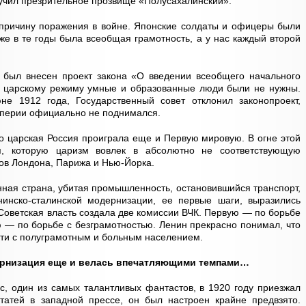
лучил презрительное прозвище «Полусахалинский».
 причину поражения в войне. Японские солдаты и офицеры были
же в те годы была всеобщая грамотность, а у нас каждый второй
 был внесен проект закона «О введении всеобщего начального
о царскому режиму умные и образованные люди были не нужны.
не 1912 года, Государственный совет отклонил законопроект,
империи официально не поднимался.
что царская Россия проиграла еще и Первую мировую. В огне этой
я, которую царизм вовлек в абсолютно не соответствующую
ов Лондона, Парижа и Нью-Йорка.
нная страна, убитая промышленность, остановившийся транспорт,
инско-сталинской модернизации, ее первые шаги, выразились
 Советская власть создала две комиссии ВЧК. Первую — по борьбе
ю — по борьбе с безграмотностью. Ленин прекрасно понимал, что
ти с полуграмотным и больным населением.
ернизация еще и велась впечатляющими темпами…
с, один из самых талантливых фантастов, в 1920 году приезжал
татей в западной прессе, он был настроен крайне предвзято.