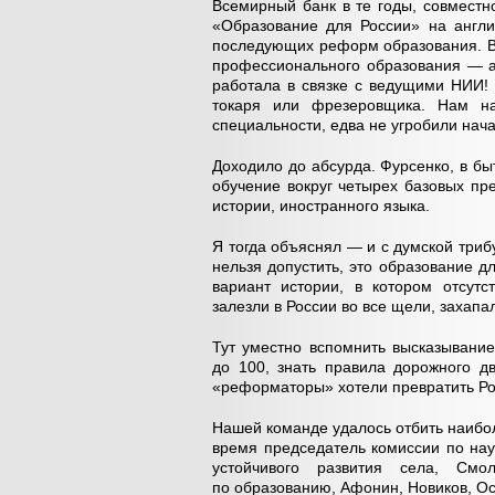
Всемирный банк в те годы, совместн
«Образование для России» на англи
последующих реформ образования. В 
профессионального образования — а 
работала в связке с ведущими НИИ! 
токаря или фрезеровщика. Нам на
специальности, едва не угробили нач
Доходило до абсурда. Фурсенко, в б
обучение вокруг четырех базовых пр
истории, иностранного языка.
Я тогда объяснял — и с думской трибу
нельзя допустить, это образование д
вариант истории, в котором отсутс
залезли в России во все щели, захапа
Тут уместно вспомнить высказывание
до 100, знать правила дорожного д
«реформаторы» хотели превратить Ро
Нашей команде удалось отбить наибол
время председатель комиссии по на
устойчивого развития села, См
по образованию, Афонин, Новиков, О