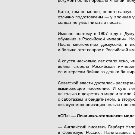
документ об их передаче Японии, по
Витте, тем не менее, понял главную
отлично подготовлены — у японцев у
солдат не умел читать и писать.
Именно поэтому в 1907 году в Думу
обучения в Российской империи». Н
После многолетних дискуссий, в ию
и больше этот вопрос в Российской 
А спустя несколько лет стало ясно, 
войны сгорела Российская импери
ее интересам бойню за деньги банкир
Советской власти достались растерза
вымирающее население. И суть лен
не только в декретах о мире и земле.
с саботажем и бандитизмом, а втору
никакую модернизацию нельзя провес
«СП»: — Ленинско-сталинская мод
— Английский писатель Герберт Уэлс
в Советскую Россию. Начитавшись с