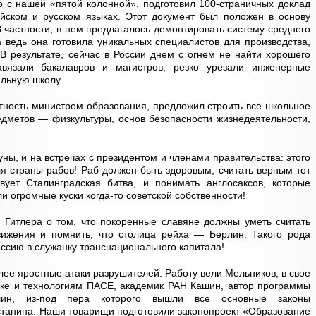
о с нашей «пятой колонной», подготовил 100-страничных доклад
йском и русском языках. Этот документ был положен в основу
частности, в нем предлагалось демонтировать систему среднего
ведь она готовила уникальных специалистов для производства,
В результате, сейчас в России днем с огнем не найти хорошего
вязали бакалавров и магистров, резко урезали инженерные
альную школу.
ытность министром образования, предложил строить все школьное
едметов — физкультуры, основ безопасности жизнедеятельности,
ны, и на встречах с президентом и членами правительства: этого
ля страны рабов! Раб должен быть здоровым, считать верным тот
твует Сталинградская битва, и понимать англосаксов, которые
ли огромные куски когда-то советской собственности!
 Гитлера о том, что покоренные славяне должны уметь считать
вижения и помнить, что столица рейха — Берлин. Такого рода
ссию в служанку транснационального капитала!
ее яростные атаки разрушителей. Работу вели Мельников, в свое
уке и технологиям ПАСЕ, академик РАН Кашин, автор программы
олин, из-под пера которого вышли все основные законы
станина. Наши товарищи подготовили законопроект «Образование