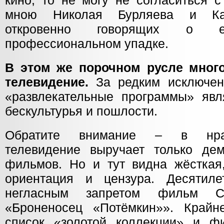
кино, то не могу не согласиться 
мною Николая Бурляева и Кар
откровенно говорящих о 
профессиональном упадке.
В этом же порочном русле много
телевидение.
За редким исключен
«развлекательные программы» явл
бескультурья и пошлости.
Обратите внимание – в нра
телевидение выручает только дем
фильмов. Но и тут видна жёсткая,
ориентация и цензура. Десятиле
негласным запретом фильм Се
«Броненосец «Потёмкин»». Крайн
список «золотой коллекции» и ф