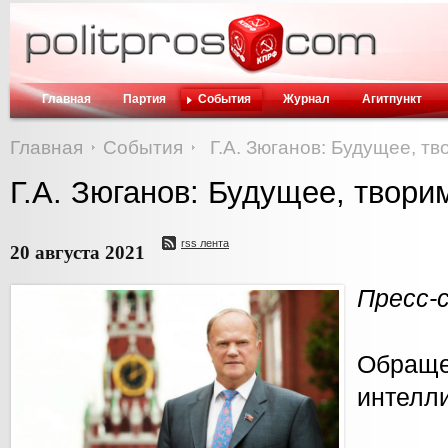
Главная
Партия
События
Журнал
Агитпункт
Главная
События
Г.А. Зюганов: Будущее, т
Г.А. Зюганов: Будущее, твори
rss лента
20 августа 2021
Пресс-
Обращ
интелли