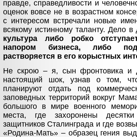
правде, справедливости и человечн
оценок вовсе не в возрастном конс
с интересом встречали новые имен
всякому истинному таланту. Дело в
культура либо робко отступа
напором бизнеса, либо по
растворяется в его корыстных инт
Не скрою – я, сын фронтовика и 
настоящий шок, узнав о том, чт
планируют отдать под коммерчес
заповедных территорий вокруг Мама
большого в мире военного мемор
места, где захоронены десятки
защитников Сталинграда и где возв
«Родина-Мать» – образец гения вы