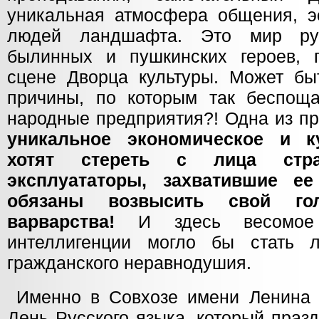
уникальная атмосфера общения, э
людей ландшафта. Это мир рус
былинных и пушкинских героев, 
сцене Дворца культуры. Может быт
причины, по которым так беспощ
народные предприятия?! Одна из при
уникальное экономическое и к
хотят стереть с лица стр
эксплуататоры, захватившие ее
обязаны возвысить свой го
варварства!
И здесь весомое
интеллигенции могло бы стать 
гражданского неравнодушия.
Именно в Совхозе имени Ленина 
День Русского языка, который праз