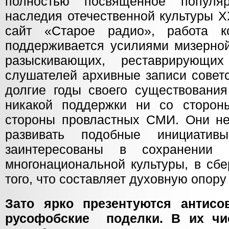
полностью посвященное популяр
наследия отечественной культуры X
сайт «Старое радио», работа ко
поддерживается усилиями мизерной
разыскивающих, реставрирующ
слушателей архивные записи советс
долгие годы своего существования
никакой поддержки ни со сторон
стороны провластных СМИ. Они н
развивать подобные инициати
заинтересованы в сохранении
многонациональной культуры, в сб
того, что составляет духовную опор
Зато ярко презентуются антисов
русофобские поделки. В их чи