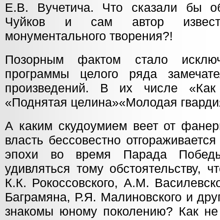
Е.В. Вучетича. Что сказали бы 
Чуйков и сам автор извест
монументального творения?!
Позорным фактом стало исклю
программы целого ряда замечате
произведений. В их числе «Как 
«Поднятая целина»«Молодая гварди
А каким скудоумием веет от фанер
власть бессовестно отгораживается
эпохи во время Парада Победы
удивляться тому обстоятельству, ч
К.К. Рокоссовского, А.М. Василевско
Баграмяна, Р.Я. Малиновского и др
знакомы юному поколению? Как не 