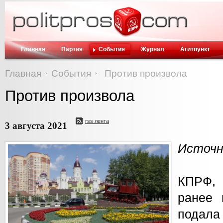
Главная
Партия
События
Журнал
Агитпункт
Главная
События
Против произвола
Против произвола
rss лента
3 августа 2021
Источни
КПРФ,
ранее 
подала