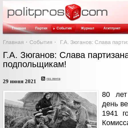
Главная
Партия
События
Журнал
Агитпункт
Главная
События
Г.А. Зюганов: Слава парт
Г.А. Зюганов: Слава партизан
подпольщикам!
rss лента
29 июня 2021
80 лет
день ве
1941 г
Коми