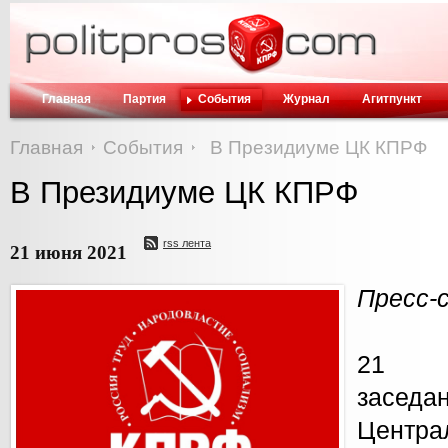
Главная
Партия
События
Журнал
Агитпункт
Главная
События
В Президиуме ЦК КПРФ
В Президиуме ЦК КПРФ
rss лента
21 июня 2021
Пресс-
21 и
засед
Центр