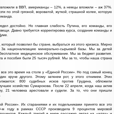
 вложили в ВВП, американцы – 12%, а немцы вложили – аж 37%.
ти по этой грязной, вороватой, жуткой, страшной колее, которую
оманда.
ядел достойно. Но главная слабость Путина, его команды, его
 вещи. Давно требуется корректировка курса, создание команды и
Думе.
 который позволил бы стране, выбраться из этого кризиса. Мирно
. За национализацию минерально-сырьевой базы. Мы за детей
 бесплатное медицинское обслуживание. Мы за бюджет развития.
а и пособия были 25 тысяч рублей. Мы за то, чтобы наша страна
 все это время на столе у «Единой России». Но под самый конец
дин круче другого. Этому заткнем рот, у этого отнимем. Этих
лжается: 800 судебных исков против Грудина, обложили
лучшее хозяйство Сумарокова. После 22 апреля, когда наш актив
у, 21 человека арестовали и судили. За то, что они пришли
.
ой России». Их стараниями и их подельниками принято все это
90-м году в рамках СССР производила 9 процентов мировой
процентов. Каждый третий в мире пассажир летал на «илах» и