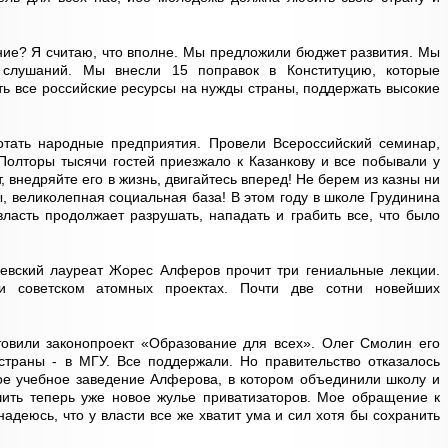
ние? Я считаю, что вполне. Мы предложили бюджет развития. Мы
слушаний. Мы внесли 15 поправок в Конституцию, которые
ть все российские ресурсы на нужды страны, поддержать высокие
отать народные предприятия. Провели Всероссийский семинар,
 Полторы тысячи гостей приезжало к Казанкову и все побывали у
, внедряйте его в жизнь, двигайтесь вперед! Не берем из казны ни
, великолепная социальная база! В этом году в школе Грудинина
власть продолжает разрушать, нападать и грабить все, что было
вский лауреат Жорес Алферов прочит три гениальные лекции.
и советском атомных проектах. Почти две сотни новейших
вили законопроект «Образование для всех». Олег Смолин его
страны - в МГУ. Все поддержали. Но правительство отказалось
ое учебное заведение Алферова, в котором объединили школу и
шить теперь уже новое жулье приватизаторов. Мое обращение к
адеюсь, что у власти все же хватит ума и сил хотя бы сохранить