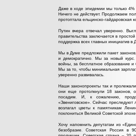
Даже в ходе эпидемии мы только 4%
Ничего не действует. Продолжаем полз
протоптала ельцинско-гайдаровская к
Путин вчера отвечал уверенно. Выгл
правительства заключается в простой
поддержка всех главных инициатив в 
Мы в Думе предложили пакет законов,
и демократично. Мы за новый курс
войны, за бесплатное образование и
Мы за то, чтобы минимальная зарплат
уверенно развивалась.
Наши законопроекты так и пролежали
они еще протолкнули 18 законов, о
посадим. И, к сожалению, продо
«Звениговское». Сейчас преследуют 
возлагал цветы к памятникам Ленин
поклониться Великой Советской эпохе
Хочу напомнить депутатам из «Един
безобразие. Советская Россия в 
продукции. Советская страна – 20 