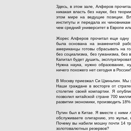
Здесь, в этом зале, Алферов прочита
никакая власть без науки, без теор
этом мире на ведущие позиции. Вл
институты и передала их чиновника
чем средний университет в Европе ил
Жорес Алферов прочитал еще одну г
была основана на знаменитой рабо
американцы готовы сбрасывать на г
без социализма, без гуманизма, без 
Капитал будет душить, эксплуатироват
Нужна наука, нужно образование, ну
ничего похожего нет сегодня в России!
В Москву приезжал Си Цзиньпин. Мы 
Наши граждане в восторге от страте
столетие своей компартии. Я опубл
позволил китайской стране 700 милл
развитии экономики, производить 18%
Путин был в Китае. Я вместе с ними
обслуживаете олигархию, это жулье,
Почему вы набили мошну почти 14 т
золотовалютных резервов?