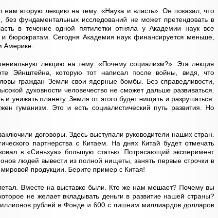
л нам вторую лекцию на тему: «Наука и власть». Он показал, что
ии, без фундаментальных исследований не может претендовать в
асть в течение одной пятилетки отняла у Академии наук все
м и бюрократам. Сегодня Академия наук финансируется меньше,
и Америке.
ениальную лекцию на тему: «Почему социализм?». Эта лекция
те Эйнштейна, которую тот написал после войны, видя, что
оловы граждан Земли свои ядерные бомбы. Без справедливости,
высокой духовности человечество не сможет дальше развиваться.
ь и унижать планету. Земля от этого будет нищать и разрушаться.
жен гуманизм. Это и есть социалистический путь развития. Но
заключили договоры. Здесь выступали руководители наших стран.
гического партнерства с Китаем. На днях Китай будет отмечать
иковал в «Синьхуа» большую статью. Потрясающий эксперимент
ионов людей вывести из полной нищеты, занять первые строчки в
 мировой продукции. Берите пример с Китая!
 летал. Вместе на выставке были. Кто же нам мешает? Почему вы
 которое не желает вкладывать деньги в развитие нашей страны?
риллионов рублей в Фонде и 600 с лишним миллиардов долларов