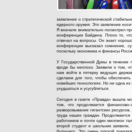
заявление о стратегической стабильн
ядерного оружия. Это заявление носи
Я вначале внимательно посмотрел пр
конференции Байдена. Плохо то, чт
отвечал на вопросы. Он знает хорошо
конференции высказал сомнение, су
поскольку экономика и финансы Росси
У Государственной Думы в течение 
вроде бы неплохо. Заявили о том, ч
нам войти в пятерку ведущих держа
сделаем для того, чтобы обеспечить
новейших технологиях. Но ни одна из 
ухудшаться и усугубляться.
Сегодня в газете «Правда» вышла мо
том, что продолжается финансово-
разворовывание гигантских ресурсов,
труда наших граждан. Продолжается 
работников и почти один миллион та
второй студент и школьник заявили, 
будущего. Это очень плохой показа