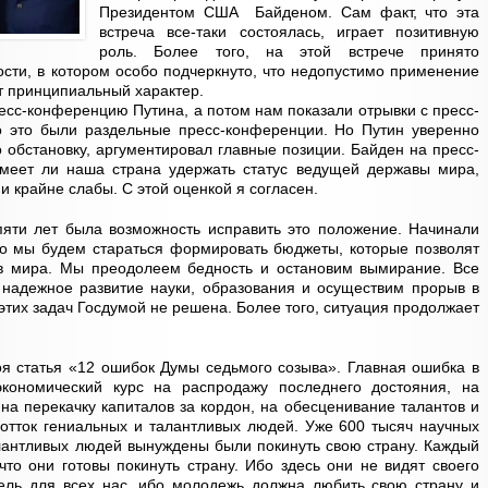
Президентом США Байденом. Сам факт, что эта
встреча все-таки состоялась, играет позитивную
роль. Более того, на этой встрече принято
ости, в котором особо подчеркнуто, что недопустимо применение
т принципиальный характер.
есс-конференцию Путина, а потом нам показали отрывки с пресс-
о это были раздельные пресс-конференции. Но Путин уверенно
 обстановку, аргументировал главные позиции. Байден на пресс-
меет ли наша страна удержать статус ведущей державы мира,
и крайне слабы. С этой оценкой я согласен.
пяти лет была возможность исправить это положение. Начинали
то мы будем стараться формировать бюджеты, которые позволят
в мира. Мы преодолеем бедность и остановим вымирание. Все
 надежное развитие науки, образования и осуществим прорыв в
этих задач Госдумой не решена. Более того, ситуация продолжает
я статья «12 ошибок Думы седьмого созыва». Главная ошибка в
экономический курс на распродажу последнего достояния, на
 на перекачку капиталов за кордон, на обесценивание талантов и
отток гениальных и талантливых людей. Уже 600 тысяч научных
лантливых людей вынуждены были покинуть свою страну. Каждый
что они готовы покинуть страну. Ибо здесь они не видят своего
тель для всех нас, ибо молодежь должна любить свою страну и