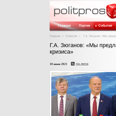
Главная
Партия
События
Главная
События
Г.А. Зюганов: «Мы пред
Г.А. Зюганов: «Мы пред
кризиса»
rss лента
18 июня 2021