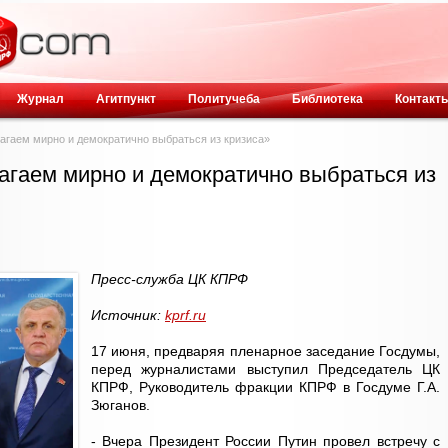
Журнал
Агитпункт
Политучеба
Библиотека
Контакт
лагаем мирно и демократично выбраться из кризиса»
лагаем мирно и демократично выбраться из
Пресс-служба ЦК КПРФ
Источник:
kprf.ru
17 июня, предваряя пленарное заседание Госдумы,
перед журналистами выступил Председатель ЦК
КПРФ, Руководитель фракции КПРФ в Госдуме Г.А.
Зюганов.
- Вчера Президент России Путин провел встречу с