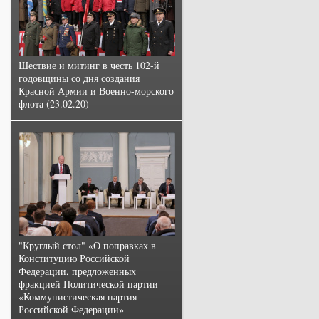
Шествие и митинг в честь 102-й
годовщины со дня создания
Красной Армии и Военно-морского
флота (23.02.20)
"Круглый стол" «О поправках в
Конституцию Российской
Федерации, предложенных
фракцией Политической партии
«Коммунистическая партия
Российской Федерации»