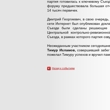
партия готовилась к ключевому Съез
форуму предшествовала большая отч
14 тысяч первичек.
Дмитрий Георгиевич, в свою очередь,
сети Интернет был опубликован докл
Съезде были сделаны решающие в
Центральной контрольно-ревизионн
Съезда, в рамках которого партия озв
Неожиданным участником сегодняшнег
Тимур Исламов,
совершивший забег
пожелал Тимуру успехов и вручил пам
Назад к событиям