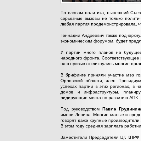
По словам политика, нынешний Съез
серьезные вызовы не только политич
любая партия продемонстрировала, чт
Геннадий Андреевич также подчеркну
экономическим форумом, будет пред
У партии много планов на будущее
народного фронта. Соответствующее 
наш призыв откликнулись многие орган
В брифинге приняли участие мэр г
Орловской области, член Президи
успехах партии в этих регионах, в ч
домов и инфраструктуры, планир
лидирующие места по развитию АПК.
Под руководством
Павла Грудини
имени Ленина. Многие малые и средн
говорят даже крупные производители
В этом году средняя зарплата работни
Заместители Председателя ЦК КПР