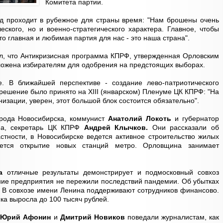
Комитета партии.
д проходит в рубежное для страны время: "Нам брошены очень
еского, но и военно-стратегического характера. Главное, чтобы
о главная и любимая партия для нас - это наша страна".
л, что Антикризисная программа КПРФ, утвержденная Орловским
ложена избирателям для одобрения на предстоящих выборах.
. В ближайшей перспективе - создание лево-патриотического
решение было принято на XIII (январском) Пленуме ЦК КПРФ: "На
изации, уверен, этот большой блок состоится обязательно".
орода Новосибирска, коммунист
Анатолий Локоть
и губернатор
ума, секретарь ЦК КПРФ
Андрей Клычков.
Они рассказали об
астности, в Новосибирске ведется активное строительство жилых
уется открытие новых станций метро. Орловщина занимает
на
отличные результаты демонстрирует и подмосковный совхоз
ие предприятия не пережили последствий пандемии. Об убытках
. В совхозе имени Ленина поддерживают сотрудников финансово.
ка выросла до 100 тысяч рублей.
Ф
Юрий Афонин
и
Дмитрий Новиков
поведали журналистам, как