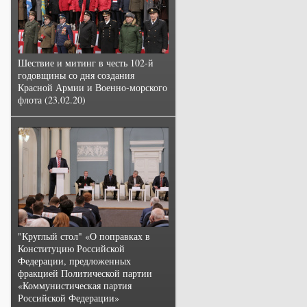
Шествие и митинг в честь 102-й
годовщины со дня создания
Красной Армии и Военно-морского
флота (23.02.20)
"Круглый стол" «О поправках в
Конституцию Российской
Федерации, предложенных
фракцией Политической партии
«Коммунистическая партия
Российской Федерации»