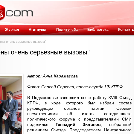
Журнал
Агитпункт
Политучеба
Библиотека
Контакт
ены очень серьезные вызовы"
ены очень серьезные вызовы"
Автор: Анна Карамазова
Фото: Сергей Сергеев, пресс-служба ЦК КПРФ
В Подмосковье завершил свою работу XVIII Съезд
КПРФ, в ходе которого был избран состав
руководящих органов партии. Своими
впечатлениями об итогах сегодняшнего
политического форума с представителями СМИ
поделился
Геннадий Зюганов
, выбранный
решением Съезда Председателем Центрального