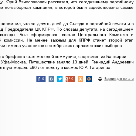
ду. Юрий Вячеславович рассказал, что сегодняшнему партийному
етно-выборная кампания, в которой были задействованы свыше
 напомнил, что за десять дней до Съезда в партийной печати и в
ад Председателя ЦК КПРФ. По словам депутата, на сегодняшнем
ыводы. Был сформирован состав Центрального Комитета и
ой комиссии. Не менее важным для КПРФ станет второй этап
учит имена участников сентябрьских парламентских выборов.
о брифинга стал молодой коммунист, спортсмен из Башкирии
 Уфа-Москва. Путешествие заняло 13 дней. Геннадий Андреевич
ятную медаль «60 лет полету в космос Ю.А. Гагарина».
0
0
Версия для печати