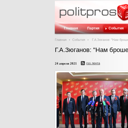
Главная
Партия
События
Главная
События
Г.А.Зюганов: "Нам брош
Г.А.Зюганов: "Нам брош
rss лента
24 апреля 2021