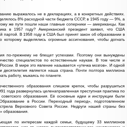
ванию выражалось не в декларациях, а в конкретных действиях.
делялось 8% расходной части бюджета СССР, в 1945 году — 9%, а
тому же пути пошли наши главные соперники — американцы. Как
ника в 1957 году? Американский президент заявил, что США
й партой. В 1958 году в США был принят закон об образовании в
о которому выделялись огромные ассигнования, чтобы догнать
ния по-прежнему не блещет успехами. Поэтому они вынуждены
личество специалистов по естественным наукам. В том числе и
России. В мире это явление называется «утечка мозгов». И одной
ри десятилетия является наша страна. Почти полтора миллиона
ать работу, мыкаясь по планете.
чественного образования слишком крепок, чтобы разрушиться
991 года развернулась целенаправленная преступная практика по
и советского образования. Её основные идеи и инструкции были
Образование в России. Переходный период», подготовленном
стрела Верховного Совета России. Недруги нашей страны без
» образования.
бьющая по интересам каждой семьи, будущему 33 миллионов