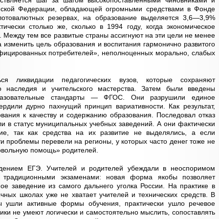
твляется шаг за шагом высокопоставленными чиновниками и
ийской Федерации, обладающей огромными средствами в Фонде
лотовалютных резервах, на образование выделяется 3,6—3,9%
тически столько же, сколько в 1994 году, когда экономическое
 Между тем все развитые страны ассигнуют на эти цели не менее
а изменить цель образования и воспитания гармонично развитого
ифицированных потребителей», неполноценных морально, слабых
ся ликвидации педагогических вузов, которые сохраняют
го наследия и учительского мастерства. Затем были введены
разовательные стандарты — ФГОС. Они разрушили единое
ердили дурно пахнущий принцип вариативности. Как результат,
вания к качеству и содержанию образования. Последовал отказ
ли в статус муниципальных учебных заведений. А они фактически
е, так как средства на их развитие не выделялись, а если
ти проблемы перевели на регионы, у которых часто денег тоже не
ровольную помощь» родителей.
дением ЕГЭ. Учителей и родителей убеждали в неоспоримом
 традиционными экзаменами: новая форма якобы позволяет
ое заведение из самого дальнего уголка России. На практике в
чных школах уже не хватает учителей и технических средств. В
ы ушли активные формы обучения, практически ушло речевое
ики не умеют логически и самостоятельно мыслить, сопоставлять