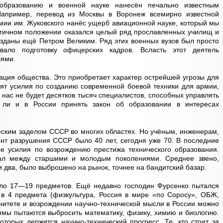
образованию и военной науке нанесён печально известным
апример, перевод из Москвы в Воронеж всемирно известной
ии им. Жуковского нанёс ущерб авиационной науке, который мы
огичном положении оказался целый ряд прославленных училищ и
озданы ещё Петром Великим. Ряд этих военных вузов был просто
вало подготовку офицерских кадров. Всласть этот деятель
лями.
зация общества. Это приобретает характер острейшей угрозы для
оят усилия по созданию современной боевой техники для армии,
 нас не будет десятков тысяч специалистов, способных управлять
ли и в России принять закон об образовании в интересах
ским заделом СССР во многих областях. Но учёным, инженерам,
нт разрушения СССР было 40 лет, сегодня уже 70. В последние
 усилия по возрождению престижа технического образования.
вал между старшими и молодым поколениями. Среднее звено,
и два, было выброшено на рынок, точнее на бандитский базар.
ло 17—19 предметов. Ещё недавно господин Фурсенко пытался
в 4 предмета (физкультура, Россия в мире «по Соросу», ОБЖ,
енитете и возрождении научно-технической мысли в России можно
аммы пытаются выбросить математику, физику, химию и биологию.
оторых держится научно-технический прогресс. Те, кто стоит за