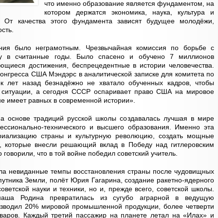
что именно образование является фундаментом, на
котором держатся экономика, наука, культура и
 От качества этого фундамента зависят будущее молодёжи,
ость.
ния было неграмотным. Чрезвычайная комиссия по борьбе с
чу в считанные годы. Было спасено и обучено 7 миллионов
ющиеся достижения, беспрецедентные в истории человечества.
конгресса США Мэндэрс в аналитической записке для комитета по
к лет назад безнадёжно не хватало обученных кадров, чтобы
й ситуации, а сегодня СССР оспаривает право США на мировое
 не имеет равных в современной истории».
а основе традиций русской школы создавалась лучшая в мире
фессионально-технического и высшего образования. Именно эта
триализацию страны и культурную революцию, создать мощные
, которые внесли решающий вклад в Победу над гитлеровским
оворили, что в той войне победил советский учитель.
ла невиданные темпы восстановления страны после чудовищных
путника Земли, полёт Юрия Гагарина, создание ракетно-ядерного
ветской науки и техники, но и, прежде всего, советской школы.
 наша Родина превратилась из сугубо аграрной в ведущую
зводил 20% мировой промышленной продукции, более четверти
оваров. Каждый третий пассажир на планете летал на «Илах» и