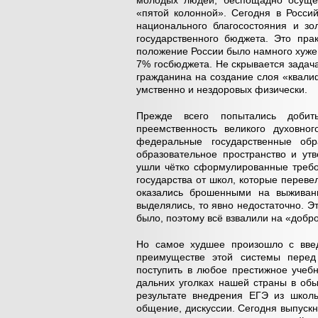
молодых людей, беспощадно осущес
«пятой колонной». Сегодня в Росс
национального благосостояния и зо
государственного бюджета. Это прак
положение России было намного хуже.
7% госбюджета. Не скрывается задач
гражданина на создание слоя «квал
умственно и нездоровых физически.
Прежде всего попытались добить
преемственность великого духовно
федеральные государственные об
образовательное пространство и утв
ушли чётко сформулированные требо
государства от школ, которые переве
оказались брошенными на выживани
выделялись, то явно недостаточно. Э
было, поэтому всё взвалили на «доб
Но самое худшее произошло с вве
преимуществе этой системы перед
поступить в любое престижное учебн
дальних уголках нашей страны в обы
результате внедрения ЕГЭ из школ
общение, дискуссии. Сегодня выпускн