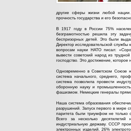
другие сферы жизни любой нации.
прочность государства и его безопасн
В 1917 году в России 75% населе
безграмотностью решила эту зада
беспризорных детей. Это были выда
Директор исследовательской службы 
вопросам науки НАТО писал: «Соро
вывести советский народ из трудно
господство. Это достижение, которое
Одновременно в Советском Союзе н
система начального, среднего, про
система позволила провести индус
оборонную науку и промышленность
фашизмом. Немецкие генералы прямо г
Наша система образования обеспечи
разрушений. Запуск первого в мире с
паритета были триумфом не только со
Всего за несколько десятилетий
индустриальную державу. СССР прои
электронных изделий, 26% электрот