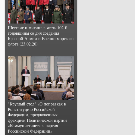
Шествие и митинг в честь 102-й
годовщины со дня создания
Красной Армии и Военно-морского
флота (23.02.20)
"Круглый стол" «О поправках в
Конституцию Российской
Федерации, предложенных
фракцией Политической партии
«Коммунистическая партия
Российской Федерации»