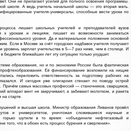
твет. Они не прилагают усилий для полного освоения программы.
ой школе. А ведь учитель начальной школы — это вторая мать.
ифицированные учителя-универсалы, способные вести уроки по
роцесса лишает школьных учителей и преподавателей вузов
ся к урокам и лекциям, лишает их возможности заниматься
ессионального уровня. Да и материальное положение основной
им. Если в Москве за счёт городских надбавок учителя получают
и уровень зарплат учительства в 5—7 раз ниже, чем в столице. И
в бюджете ближайших лет эту ситуацию только ухудшит.
теме образования, но и по экономике России была фактическая
 профтехобразования. Её финансирование возложили на нищие
ались переложить ответственность за подготовку рабочих на
отказался. И сегодня уже олигархия стенает по поводу острой
. Причём самых массовых профессий — станочников, сварщиков,
кий аппарат винт не закручивают, а забивают молотком, и ракета
 на старте.
зрушений и высшая школа. Министр образования Ливанов провёл
утов и университетов, уничтожая сложившиеся научные и
ак горько шутили в то время: «объединили нефтегазовый и
не того, что в обоих есть процесс бурения и сверления».