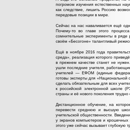
погромом изучения естественных нау
как следствие, лишить Россию возмо
передовые позиции в мире.
Сейчас на нас наваливается ещё одн
Почему-то во главе этого процесс
сомнительные эксперименты в ряде р
своём «Бесогоне» талантливый режис
Ещё в ноябре 2016 года правительс
среда», реализация которого привед
в прежнем качестве станет не нужен
ушли последние учителя, работающие
учителей — ЕФОМ (единые федерал
готовы эксперты для «Национальной с
сделать обязательным для всех учител
к российской электронной школе (Р
страны и её нового поколения трудно 
Дистанционное обучение, на котор
перевести среднюю и высшую школу
учительской общественности. Введение
у экранов компьютеров и крошечных
этого уже сейчас вызывает глубокую 