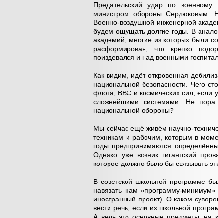
Предательский удар по военному 
министром обороны Сердюковым. Н
Военно-воздушной инженерной академ
будем ощущать долгие годы. В анал
академий, многие из которых были с
расформирован, что крепко подор
поиздевался и над военными госпита
Как видим, идёт откровенная дебили
национальной безопасности. Чего ст
флота, ВВС и космических сил, если у
сложнейшими системами. Не пора 
национальной обороны?
Мы сейчас ещё живём научно-техниче
техникам и рабочим, которым в моме
годы предпринимаются определённые
Однако уже возник гигантский про
которое должно было бы связывать эт
В советской школьной программе бы
навязать нам «программу-минимум» 
иностранный проект). О каком сувер
вести речь, если из школьной прогр
А ведь это основные предметы, на к