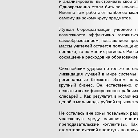
и анализировать, выстраивать свой о
Одновременно стали бить по начальн
Именно там работают наиболее квал
самому широкому кругу предметов.
Жуткая бюрократизация учебного п
возможности эффективно готовить
самообразованием, повышением проф
массы учителей остаётся полунищенск
неплохо, то во многих регионах Росси
сокращение расходов на образование 
Сильнейшим ударом не только по сис
ликвидация лучшей в мире системы
региональные бюджеты. Затем попыт
крупный бизнес. Он, естественно, 
нехватки квалифицированных рабочих
слесарей… Как результат, в космичес
ценой в миллиарды рублей взрывается
Не осталась вне зоны повальных ра
ужасающую чреду слияния инстит
преподавательские коллективы. К
стоматологический институты по причи