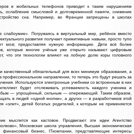
теров и мобильных телефонов приводит к таким нарушениям
сть, ослабление смысловой и долговременной памяти, снижение
сстройство сна. Например, во Франции запрещены в школах
 слабоумие». Погружаясь в виртуальный мир, ребёнок вместо
ектуального развития получает примитивные навыки, просто тупо
ет мозг, предоставляя нужную информацию. Дети всё более
ов, которые многие учёные уже открыто называют цифровым
ют, что эти технологии влияют на лобную долю коры головного
ли качественный обязательный для всех минимум образования, а
в профессиональном направлении, то теперь это будут решать за
учения. Используются электронные учебники со встроенным в них
нтеллект будет отслеживать успеваемость каждого ученика и
лабым — упрощённый, сильным — опережающий. Таким образом,
ащать в людей «одной кнопки», а других — в разработчиков этой
ля «элит», детей богатых родителей, к которым не применяется
ие мыслится как кастовое. Продвигают эти идеи Агентство
колково», Московская школа управления, Высшая экономическая
е финансовый бизнес, IТкомпании, представляющие интересы