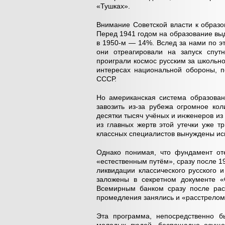
«Тушках».
Внимание Советской власти к образо
Перед 1941 годом на образование вы
в 1950-м — 14%. Вслед за нами по э
они отреагировали на запуск спут
проиграли космос русским за школьно
интересах национальной обороны, п
СССР.
Но американская система образова
завозить из-за рубежа огромное ко
десятки тысяч учёных и инженеров из 
из главных жертв этой утечки уже т
классных специалистов вынуждены иск
Однако понимая, что фундамент оте
«естественным путём», сразу после 1
ликвидации классического русского 
заложены в секретном документе «
Всемирным банком сразу после рас
промедления занялись и «расстрелом
Эта программа, непосредственно 