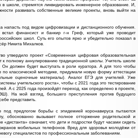
к в школе, стремятся ликвидировать инженерное образование. И,
жности развивать собственные великие проекты, вновь выйти на
а напасть под видом цифровизации и дистанционного обучения.
а встал финансист и банкир г-н Греф, который уже проводит
оссийских школ. Суть его опытов ярко и убедительно показал в
сёр Никита Михалков.
тво утвердило проект «Современная цифровая образовательная
ёт к полному аннулированию традиционной школы. Учитель школе
. Он должен будет выступать в роли куратора. А для того чтобы
 по классической методике, придумали новую форму аттестации
ьные оценочные материалы). Аналог ЕГЭ для учителей. Уже
истемы учительского роста», чтобы с 2021 года это тестирование
ей. А с 2025 года произойдёт переход, как определено в проекте,
ЭШ). На мой взгляд, большего преступления против будущего
себе представить.
ое под предлогом борьбы с эпидемией коронавируса пытаются
, обоснованно вызывает полное отторжение родительской и
 «дистанта» означает, что дети и подростки будут часами сидеть
 экранов мобильных телефонов. Вред для здоровья молодёжи от
тревогу специалистов по профессиональным заболеваниям.