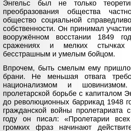
Энгельс был не только теорети
преобразования общества частн
общество социальной справедлив
собственности. Он принимал участ
вооружённом восстании 1849 го
сражениях и мелких стычках
бесстрашным и умелым бойцом.
Впрочем, быть смелым ему пришлос
брани. Не меньшая отвага треб
национализмом и шовинизмом
пролетарской борьбе с капиталом Э
до революционных баррикад 1948 г
гражданской войны пролетариата с
году он писал: «Пролетарии все
громких фраз начинают действит