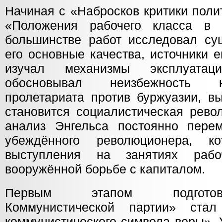
Начиная с «Набросков критики поли
«Положения рабочего класса в 
большинстве работ исследовал сущ
его основные качества, источники 
изучал механизмы эксплуатац
обосновывал неизбежность 
пролетариата против буржуазии, в
становится социалистическая рево
анализ Энгельса постоянно пере
убеждённого революционера, к
выступления на занятиях раб
вооружённой борьбе с капиталом.
Первым этапом подготов
Коммунистической партии» стал
коммунистического символа веры». 