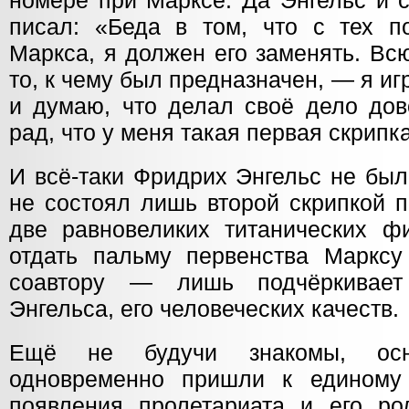
номере при Марксе. Да Энгельс и 
писал: «Беда в том, что с тех п
Маркса, я должен его заменять. Вс
то, к чему был предназначен, — я иг
и думаю, что делал своё дело дов
рад, что у меня такая первая скрипка
И всё-таки Фридрих Энгельс не бы
не состоял лишь второй скрипкой 
две равновеликих титанических фи
отдать пальму первенства Марксу 
соавтору — лишь подчёркивает
Энгельса, его человеческих качеств.
Ещё не будучи знакомы, осно
одновременно пришли к единому
появления пролетариата и его ро