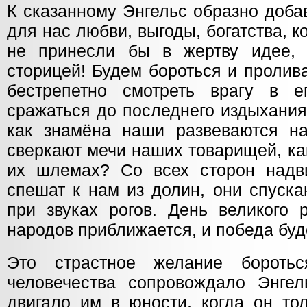
К сказанному Энгельс образно доба
для нас любви, выгоды, богатства, 
не принесли бы в жертву идее,
сторицей! Будем бороться и пролив
бестрепетно смотреть врагу в е
сражаться до последнего издыхания
как знамёна наши развеваются н
сверкают мечи наших товарищей, ка
их шлемах? Со всех сторон надви
спешат к нам из долин, они спуска
при звуках рогов. День великого 
народов приближается, и победа буд
Это страстное желание бороть
человечества сопровождало Энге
двигало им в юности, когда он то