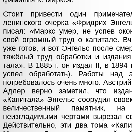
Стоит привести один примечат
ленинского очерка «Фридрих Энгел
писал: «Маркс умер, не успев окон
свой огромный труд о капитале. Вч
уже готов, и вот Энгельс после сме
тяжёлый труд обработки и издания 
тала». В 1885 г. он издал II, в 1894 г
успел обработать). Работы над 
потребовалось очень много. Австри
Адлер верно заметил, что издан
«Капитала» Энгельс соорудил свое
величественный памятник, на
неизгладимыми чертами вырезал св
Действительно, эти два тома «Кап