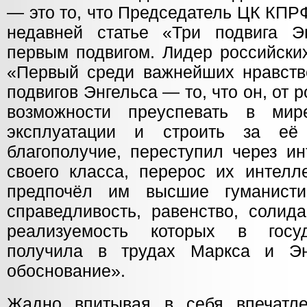
— это то, что Председатель ЦК КПРФ
недавней статье «Три подвига Э
первым подвигом. Лидер российски
«Первый среди важнейших нравств
подвигов Энгельса — то, что он, от
возможности преуспевать в мире
эксплуатации и строить за её
благополучие, переступил через и
своего класса, перерос их интелл
предпочёл им высшие гуманист
справедливость, равенство, солида
реализуемость которых в госу
получила в трудах Маркса и Эн
обоснование».
Жадно впитывая в себя впечатл