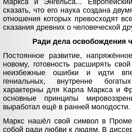
Маркса и Энгельса... Европейски
сказать, что его наука соз­дана дву
отношения которых превосходят все
сказания древних о человеческой др
Ради дела освобождения 
Постоянное развитие, напряжённо
новому, готовность расширять свой
неизбежные ошибки и идти вп
гениальных, внутренне богат
характерны для Карла Маркса и Фр
основные принципы мировоззре
выработал ещё в ранней молодости.
Маркс нашёл свой символ в Проме
собой ради любви к людям. В диссе