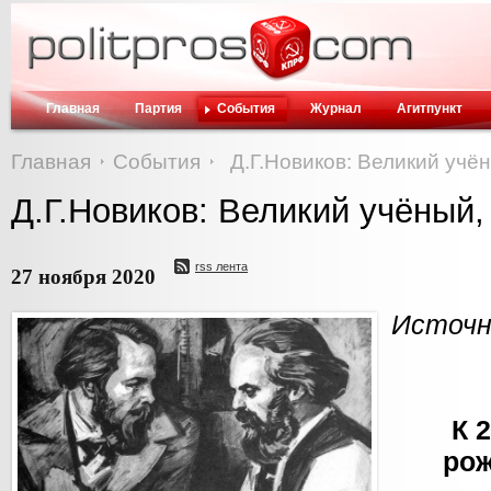
Главная
Партия
События
Журнал
Агитпункт
Главная
События
Д.Г.Новиков: Великий учё
Д.Г.Новиков: Великий учёный,
rss лента
27 ноября 2020
Источни
К 
ро