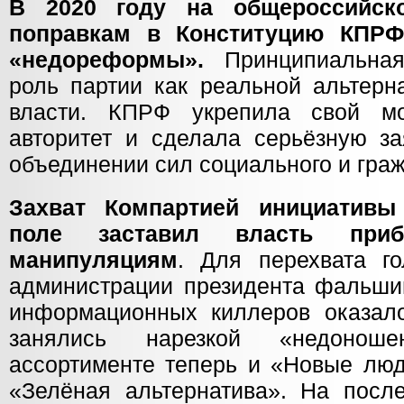
В 2020 году на общероссийск
поправкам в Конституцию КПРФ
«недореформы».
Принципиальная
роль партии как реальной альтерн
власти. КПРФ укрепила свой мор
авторитет и сделала серьёзную за
объединении сил социального и граж
Захват Компартией инициативы
поле заставил власть при
манипуляциям
. Для перехвата г
администрации президента фальши
информационных киллеров оказал
занялись нарезкой «недонош
ассортименте теперь и «Новые люд
«Зелёная альтернатива». На посл