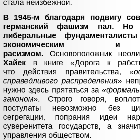
стала неизбежной.
В 1945-м благодаря подвигу сов
германский фашизм пал. Но 
либеральные фундаменталисты
экономическим и 
расизмом.
Основоположник неоли
Хайек
в книге «Дорога к рабст
что действия правительства, «
о
справедливого распределения»
неп
нужно здесь прятаться за
«формальн
законом
». Строго говоря, вопло
постулаты невозможно без ци
сегрегации, попрания идеи нар
суверенитета государств, а знач
управления обществом.