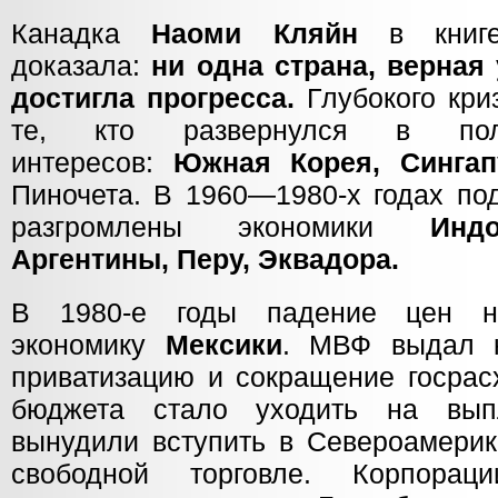
Канадка
Наоми Кляйн
в книге
доказала:
ни одна страна, верная
достигла прогресса.
Глубокого кри
те, кто развернулся в пол
интересов:
Южная Корея, Сингап
Пиночета. В 1960—1980-х годах по
разгромлены экономики
Индоне
Аргентины, Перу, Эквадора.
В 1980-е годы падение цен н
экономику
Мексики
. МВФ выдал 
приватизацию и сокращение госрас
бюджета стало уходить на вып
вынудили вступить в Североамерик
свободной торговле. Корпора