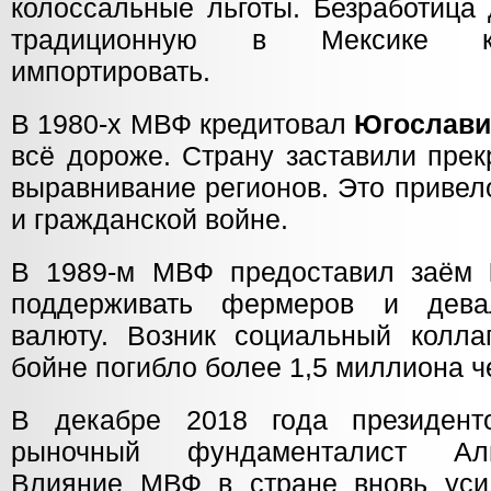
колоссальные льготы. Безработица
традиционную в Мексике ку
импортировать.
В 1980-х МВФ кредитовал
Югослав
всё дороже. Страну заставили прек
выравнивание регионов. Это привел
и гражданской войне.
В 1989-м МВФ предоставил заём
поддерживать фермеров и дева
валюту. Возник социальный колла
бойне погибло более 1,5 миллиона ч
В декабре 2018 года президе
рыночный фундаменталист Аль
Влияние МВФ в стране вновь уси