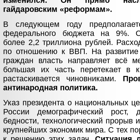
изменился. Он прямо насле
гайдаровским «реформам».
В следующем году предполагает
федерального бюджета на 9%. С
более 2,2 триллиона рублей. Расхо
по отношению к ВВП. На развитие
граждан власть направляет всё м
большая их часть перетекает в 
растаскивается чиновниками.
Про
антинародная политика.
Указ президента о национальных ц
России демографический рост, д
бедности, технологический прорыв 
крупнейших экономик мира. С тех п
к решению этих задач.
Ситуация 