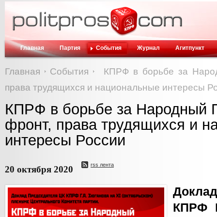
Главная
Партия
События
Журнал
Агитпункт
Главная
События
КПРФ в борьбе за Наро
права трудящихся и национальные интересы Р
КПРФ в борьбе за Народный 
фронт, права трудящихся и 
интересы России
rss лента
20 октября 2020
Докла
КПРФ Г