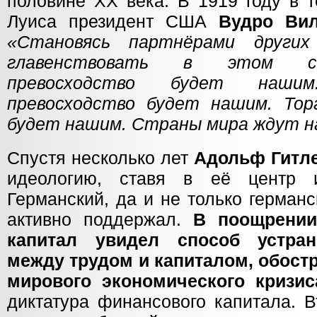
половине XX века. В 1919 году в т
Луиса президент США
Вудро Ви
«Становясь партнёрами други
главенствовать в этом со
превосходство будет нашим
превосходство будет нашим. Тор
будет нашим. Страны мира ждут н
Спустя несколько лет
Адольф Гитл
идеологию, ставя в её центр и
Германский, да и не только герман
активно поддержал.
В поощрени
капитал увидел способ устран
между трудом и капиталом, обост
мирового экономического кризис
диктатура финансового капитала. 