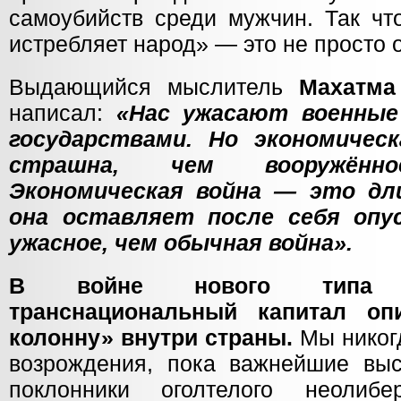
самоубийств среди мужчин. Так чт
истребляет народ» — это не просто 
Выдающийся мыслитель
Махатма
написал:
«Нас ужасают военны
государствами. Но экономичес
страшна, чем вооружённо
Экономическая война — это дл
она оставляет после себя опу
ужасное, чем обычная война».
В войне нового типа 
транснациональный капитал оп
колонну» внутри страны.
Мы никогд
возрождения, пока важнейшие вы
поклонники оголтелого неолиб