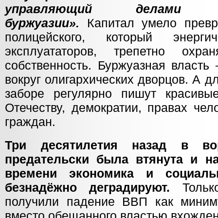
управляющий делами 
буржуазии».
Капитал умело превр
полицейского, который энерг
эксплуататоров, трепетно охр
собственность. Буржуазная власть
вокруг олигархических дворцов. А дл
заборе регулярно пишут красив
Отечеству, демократии, правах чел
граждан.
Три десятилетия назад в вор
предательски была втянута и на
времени экономика и социаль
безнадёжно деградируют.
Толь
получили падение ВВП как мини
вместо обещанного властью вхожден