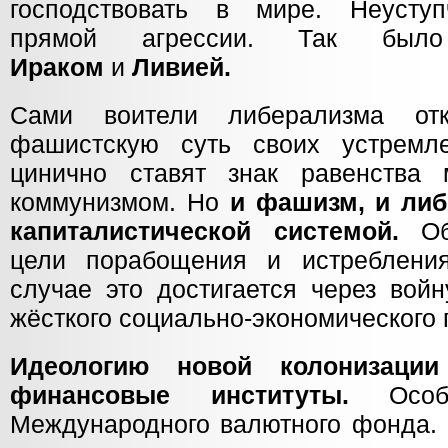
господствовать в мире. Неуступ
прямой агрессии. Так был
Ираком
и
Ливией.
Сами воители либерализма от
фашистскую суть своих устремле
цинично ставят знак равенств
коммунизмом. Но
и фашизм, и ли
капиталистической системой.
Обе
цели порабощения и истреблени
случае это достигается через вой
жёсткого социально-экономического 
Идеологию новой колонизации
финансовые институты.
Особ
Международного валютного фонда. 