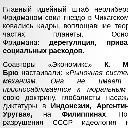
Главный идейный штаб неолибер
Фридманом свил гнездо в Чикагском
ковались кадры, воплощавшие тео
частях планеты. Осно
Фридмана:
дерегуляция, прива
социальных расходов.
Соавторы «Экономикс»
К. М
Брю
настаивали: «
Рыночная сист
механизм. Она не имеет
приспосабливается к моральным
свою доктрину, глобалисты наса
диктатуры в
Индонезии, Аргенти
Уругвае,
на
Филиппинах
. Пос
разрушения СССР идеология н